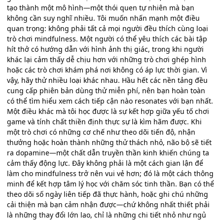
tạo thành một mô hình—một thói quen tự nhiên mà bạn
không cần suy nghĩ nhiều. Tôi muốn nhấn mạnh một điều
quan trọng: không phải tất cả mọi người đều thích cùng loại
trò chơi mindfulness. Một người có thể yêu thích các bài tập
hít thở có hướng dẫn với hình ảnh thị giác, trong khi người
khác lại cảm thấy dễ chịu hơn với những trò chơi ghép hình
hoặc các trò chơi khám phá nơi không có áp lực thời gian. Vì
vậy, hãy thử nhiều loại khác nhau. Hầu hết các nền tảng đều
cung cấp phiên bản dùng thử miễn phí, nên bạn hoàn toàn
có thể tìm hiểu xem cách tiếp cận nào resonates với bạn nhất.
Một điều khác mà tôi học được là sự kết hợp giữa yếu tố chơi
game và tính chất thiền định thực sự là kìm hãm được. Khi
một trò chơi có những cơ chế như theo dõi tiến độ, nhận
thưởng hoặc hoàn thành những thử thách nhỏ, não bộ sẽ tiết
ra dopamine—một chất dẫn truyền thần kinh khiến chúng ta
cảm thấy động lực. Đây không phải là một cách gian lận để
làm cho mindfulness trở nên vui vẻ hơn; đó là một cách thông
minh để kết hợp tâm lý học với chăm sóc tinh thần. Bạn có thể
theo dõi số ngày liên tiếp đã thực hành, hoặc ghi chú những
cải thiện mà bạn cảm nhận được—chứ không nhất thiết phải
là những thay đổi lớn lao, chỉ là những chi tiết nhỏ như ngủ