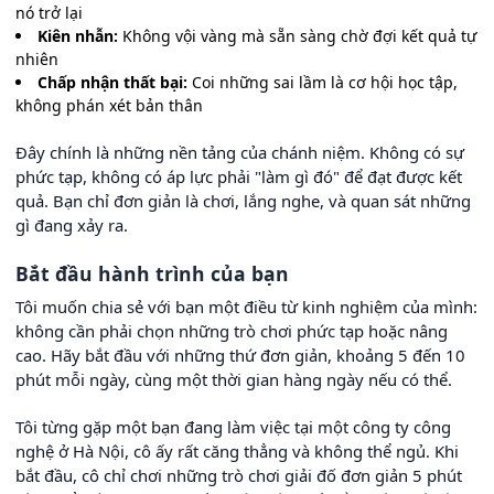
nó trở lại
Kiên nhẫn:
Không vội vàng mà sẵn sàng chờ đợi kết quả tự
nhiên
Chấp nhận thất bại:
Coi những sai lầm là cơ hội học tập,
không phán xét bản thân
Đây chính là những nền tảng của chánh niệm. Không có sự
phức tạp, không có áp lực phải "làm gì đó" để đạt được kết
quả. Bạn chỉ đơn giản là chơi, lắng nghe, và quan sát những
gì đang xảy ra.
Bắt đầu hành trình của bạn
Tôi muốn chia sẻ với bạn một điều từ kinh nghiệm của mình:
không cần phải chọn những trò chơi phức tạp hoặc nâng
cao. Hãy bắt đầu với những thứ đơn giản, khoảng 5 đến 10
phút mỗi ngày, cùng một thời gian hàng ngày nếu có thể.
Tôi từng gặp một bạn đang làm việc tại một công ty công
nghệ ở Hà Nội, cô ấy rất căng thẳng và không thể ngủ. Khi
bắt đầu, cô chỉ chơi những trò chơi giải đố đơn giản 5 phút