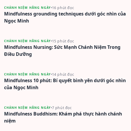
16 phút đọc
CHÁNH NIỆM HẰNG NGÀY
Mindfulness grounding techniques dưới góc nhìn của
Ngọc Minh
15 phút đọc
CHÁNH NIỆM HẰNG NGÀY
Mindfulness Nursing: Sức Mạnh Chánh Niệm Trong
Điều Dưỡng
14 phút đọc
CHÁNH NIỆM HẰNG NGÀY
Mindfulness 10 phút: Bí quyết bình yên dưới góc nhìn
của Ngọc Minh
7 phút đọc
CHÁNH NIỆM HẰNG NGÀY
Mindfulness Buddhism: Khám phá thực hành chánh
niệm