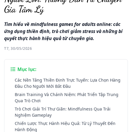
Gia Tâm Lý
Tìm hiểu về mindfulness games for adults online: các
ứng dụng thiền định, trò chơi giảm stress và những bí
quyết thực hành hiệu quả từ chuyên gia.
T7, 30/05/2026
Mục lục:
Các Nền Tảng Thiền Định Trực Tuyến: Lựa Chọn Hàng
Đầu Cho Người Mới Bắt Đầu
Brain Training Và Chánh Niệm: Phát Triển Tập Trung
Qua Trò Chơi
Trò Chơi Giải Trí Thư Giãn: Mindfulness Qua Trải
Nghiệm Gameplay
Chiến Lược Thực Hành Hiệu Quả: Từ Lý Thuyết Đến
Hành Động