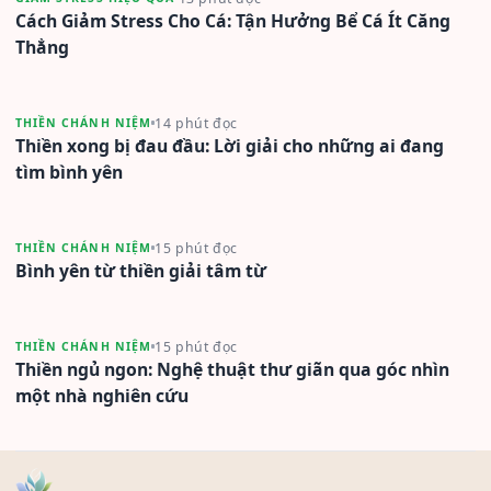
Cách Giảm Stress Cho Cá: Tận Hưởng Bể Cá Ít Căng
Thẳng
14 phút đọc
THIỀN CHÁNH NIỆM
Thiền xong bị đau đầu: Lời giải cho những ai đang
tìm bình yên
15 phút đọc
THIỀN CHÁNH NIỆM
Bình yên từ thiền giải tâm từ
15 phút đọc
THIỀN CHÁNH NIỆM
Thiền ngủ ngon: Nghệ thuật thư giãn qua góc nhìn
một nhà nghiên cứu