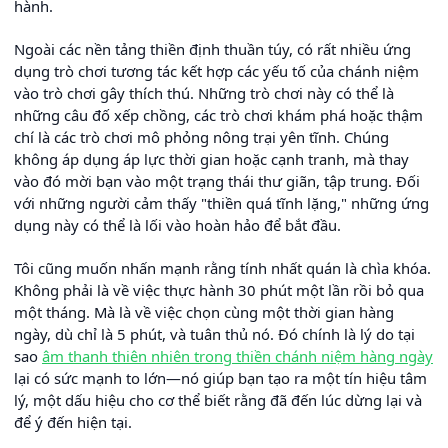
hành.
Ngoài các nền tảng thiền định thuần túy, có rất nhiều ứng
dụng trò chơi tương tác kết hợp các yếu tố của chánh niệm
vào trò chơi gây thích thú. Những trò chơi này có thể là
những câu đố xếp chồng, các trò chơi khám phá hoặc thậm
chí là các trò chơi mô phỏng nông trại yên tĩnh. Chúng
không áp dụng áp lực thời gian hoặc cạnh tranh, mà thay
vào đó mời bạn vào một trạng thái thư giãn, tập trung. Đối
với những người cảm thấy "thiền quá tĩnh lặng," những ứng
dụng này có thể là lối vào hoàn hảo để bắt đầu.
Tôi cũng muốn nhấn mạnh rằng tính nhất quán là chìa khóa.
Không phải là về việc thực hành 30 phút một lần rồi bỏ qua
một tháng. Mà là về việc chọn cùng một thời gian hàng
ngày, dù chỉ là 5 phút, và tuân thủ nó. Đó chính là lý do tại
sao
âm thanh thiên nhiên trong thiền chánh niệm hàng ngày
lại có sức mạnh to lớn—nó giúp bạn tạo ra một tín hiệu tâm
lý, một dấu hiệu cho cơ thể biết rằng đã đến lúc dừng lại và
để ý đến hiện tại.