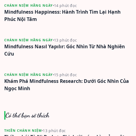
14 phút đọc
CHÁNH NIỆM HẰNG NGÀY
Mindfulness Happiness: Hành Trình Tìm Lại Hạnh
Phúc Nội Tâm
13 phút đọc
CHÁNH NIỆM HẰNG NGÀY
Mindfulness Nasıl Yapılır: Góc Nhìn Từ Nhà Nghiên
Cứu
15 phút đọc
CHÁNH NIỆM HẰNG NGÀY
Khám Phá Mindfulness Research: Dưới Góc Nhìn Của
Ngọc Minh
Có thể bạn sẽ thích
13 phút đọc
THIỀN CHÁNH NIỆM