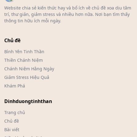
Website chia sẻ kiến thức hay và bổ ích về chủ đề xoa dịu tâm
trí, thư giản, giảm stress và nhiều hơn nữa. Nơi bạn tìm thấy
thông tin hữu ích mỗi ngày.
Chủ đề
Bình Yên Tinh Thần
Thiền Chánh Niệm
Chánh Niệm Hằng Ngày
Giảm Stress Hiệu Quả
Khám Phá
Dinhduongtinhthan
Trang chủ
Chủ đề
Bài viết