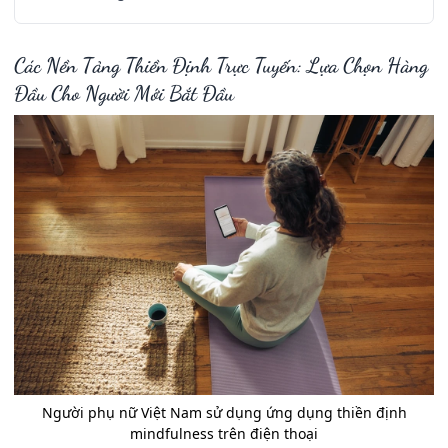
Các Nền Tảng Thiền Định Trực Tuyến: Lựa Chọn Hàng
Đầu Cho Người Mới Bắt Đầu
Người phụ nữ Việt Nam sử dụng ứng dụng thiền định
mindfulness trên điện thoại