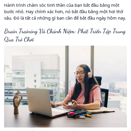
Hành trình chăm sóc tinh thần của bạn bắt đầu bằng một
bước nhỏ. Hay chính xác hơn, nó bắt đầu bằng một hơi thở
sâu. Đó là tất cả những gì bạn cần để bắt đầu ngày hôm nay.
Brain Training Và Chánh Niệm: Phát Triển Tập Trung
Qua Trò Chơi