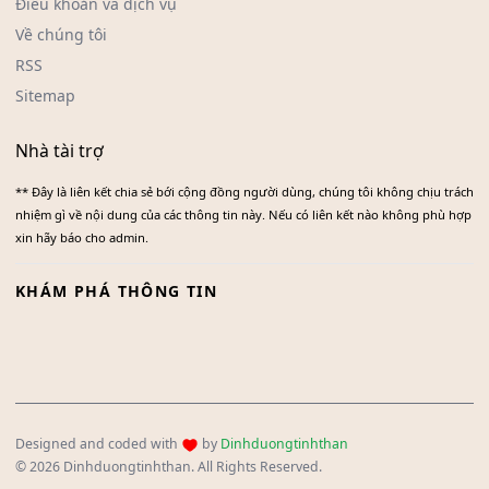
Điều khoản và dịch vụ
Về chúng tôi
RSS
Sitemap
Nhà tài trợ
** Đây là liên kết chia sẻ bới cộng đồng người dùng, chúng tôi không chịu trách
nhiệm gì về nội dung của các thông tin này. Nếu có liên kết nào không phù hợp
xin hãy báo cho admin.
KHÁM PHÁ THÔNG TIN
Designed and coded with
by
Dinhduongtinhthan
© 2026 Dinhduongtinhthan. All Rights Reserved.