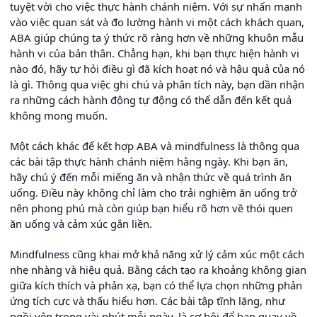
tuyệt vời cho việc thực hành chánh niệm. Với sự nhấn mạnh
vào việc quan sát và đo lường hành vi một cách khách quan,
ABA giúp chúng ta ý thức rõ ràng hơn về những khuôn mẫu
hành vi của bản thân. Chẳng hạn, khi bạn thực hiện hành vi
nào đó, hãy tự hỏi điều gì đã kích hoạt nó và hậu quả của nó
là gì. Thông qua việc ghi chú và phân tích này, bạn dần nhận
ra những cách hành động tự động có thể dẫn đến kết quả
không mong muốn.
Một cách khác để kết hợp ABA và mindfulness là thông qua
các bài tập thực hành chánh niệm hằng ngày. Khi bạn ăn,
hãy chú ý đến mỗi miếng ăn và nhận thức về quá trình ăn
uống. Điều này không chỉ làm cho trải nghiệm ăn uống trở
nên phong phú mà còn giúp bạn hiểu rõ hơn về thói quen
ăn uống và cảm xúc gắn liền.
Mindfulness cũng khai mở khả năng xử lý cảm xúc một cách
nhẹ nhàng và hiệu quả. Bằng cách tạo ra khoảng không gian
giữa kích thích và phản xạ, bạn có thể lựa chọn những phản
ứng tích cực và thấu hiểu hơn. Các bài tập tĩnh lặng, như
ngồi yên trong vài phút mỗi ngày, là cơ hội để bạn quay về