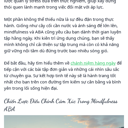
lược quản lý stress dựa trên thực nghiệm, giúp xây dựng
thói quen lành mạnh trong việc đối mặt với áp lực.
Một phần không thể thiếu nữa là sự đều đặn trong thực
hành. Giống như cây cối cần nước và ánh sáng để lớn lên,
mindfulness và ABA cũng yêu cầu bạn dành thời gian luyện
tập hằng ngày. Khi kiên trì ứng dụng chúng, bạn sẽ thấy
mình không chỉ cải thiện sự tập trung mà còn có khả năng
giữ vững nội tâm dù đứng trước bao nhiêu sóng gió.
Để bắt đầu, hãy tìm hiểu thêm về
chánh niệm hàng ngày
để
tiếp cận với các bài tập đơn giản và những cái nhìn sâu sắc
từ chuyên gia. Sự kết hợp tinh tế này sẽ là hành trang tốt
nhất cho bạn trên con đường tìm kiếm sự cân bằng và bình
yên trong lối sống hiện đại.
Chiến Lược Điều Chỉnh Cảm Xúc Trong Mindfulness
ABA