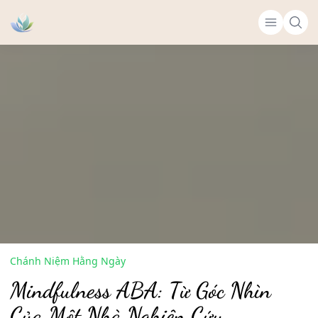
Chánh Niệm Hằng Ngày
Mindfulness ABA: Từ Góc Nhìn
Của Một Nhà Nghiên Cứu