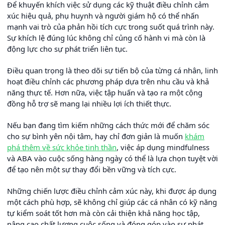
Để khuyến khích việc sử dụng các kỹ thuật điều chỉnh cảm
xúc hiệu quả, phụ huynh và người giám hộ có thể nhấn
mạnh vai trò của phản hồi tích cực trong suốt quá trình này.
Sự khích lệ đúng lúc không chỉ củng cố hành vi mà còn là
động lực cho sự phát triển liên tục.
Điều quan trọng là theo dõi sự tiến bộ của từng cá nhân, linh
hoạt điều chỉnh các phương pháp dựa trên nhu cầu và khả
năng thực tế. Hơn nữa, việc tập huấn và tạo ra một cộng
đồng hỗ trợ sẽ mang lại nhiều lợi ích thiết thực.
Nếu bạn đang tìm kiếm những cách thức mới để chăm sóc
cho sự bình yên nội tâm, hay chỉ đơn giản là muốn
khám
phá thêm về sức khỏe tinh thần
, việc áp dụng mindfulness
và ABA vào cuộc sống hàng ngày có thể là lựa chọn tuyệt vời
để tạo nên một sự thay đổi bền vững và tích cực.
Những chiến lược điều chỉnh cảm xúc này, khi được áp dụng
một cách phù hợp, sẽ không chỉ giúp các cá nhân có kỹ năng
tự kiểm soát tốt hơn mà còn cải thiện khả năng học tập,
nâng cao chất lượng cuộc sống và đóng góp vào sự phát