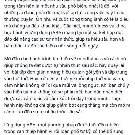
trong tâm hồn là một nhu cầu phổ biến, nhất là đối với
những ai đang phải đối mặt với áp lực công việc hay lo âu
thường xuyên. Ôn nhu và cuộc sống trong lành có lẽ là điều
mà chúng ta đều khao khát. Đặc biệt, mindfulness và khoa
học hành vi ứng dụng (ABA) mang lại một sự kết hợp độc
đáo để nâng cao sự tự nhận thức, giúp ta hiểu sâu hơn về
bản thân, từ đó cải thiện cuộc sống mỗi ngày.
Mở đầu cho hành trình tìm hiểu về mindfulness và cách nó
giúp chúng ta đạt được tự nhận thức sâu sắc, hãy quay lại
với bài tập đơn giản nhưng hiệu quả: Ngồi yên và tập trung
vào hơi thở. Hãy trở nên ý thức về mỗi nhịp thở vào và ra,
cảm nhận không khí đi qua mũi và lồng ngực. Khi bạn chú ý
vào hiện tại mà không có sự phán xét, bạn dần nhận diện
được các cảm giác và cảm xúc trỗi dậy trong mình. Thực
hành này không chỉ giúp giảm bớt căng thẳng mà còn mở ra
cánh cửa đến sự tự nhận thức sâu sắc.
Ứng dụng ABA, một phương pháp được biết đến nhiều
trong can thiệp hành vi rối loạn phổ tự kỷ, có thể bổ sung