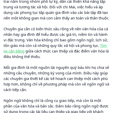
trai nằm trong nhóm phổ tự kỷ, dần cải thiện khả năng tập
trung và tương tác xã hội. Đối với chị Mai, việc hiểu và áp
dụng các phong tục tập quán gia đình vào các bài tập đã tạo
nên một không gian mà con cảm thấy an toàn và thân thuộc.
Chuyên gia cần có kiến thức sâu rộng về nền văn hóa của cá
nhân hay gia đình để hiểu được các giá trị, niềm tin và hành
vi đặc trưng. Văn hóa không chỉ bao gồm ngôn ngữ, lịch sử,
tôn giáo mà còn cả những quy tắc xã hội và phong tục.
Tìm
lại cân bằng
giữa cách thức can thiệp và đặc điểm văn hóa là
điều không thể thiếu.
Mỗi gia đình là một nguồn tài nguyên quý báu khi họ chia sẻ
những câu chuyện, những kỳ vọng của mình. Điều này giúp
các chuyên gia thiết kế các kế hoạch can thiệp một cách phù
hợp hơn, không chỉ về phương pháp mà còn về ngôn ngữ và
cách tiếp cận.
Ngôn ngữ không chỉ là công cụ giao tiếp, mà còn là một
phần của văn hóa và bản sắc. Đảm bảo rằng ngôn ngữ được
sử dụng trong các tài liệu can thiệp và giao tiếp với khách