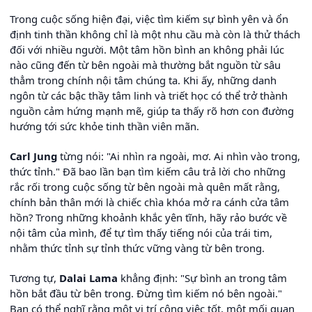
Trong cuộc sống hiện đại, việc tìm kiếm sự bình yên và ổn
định tinh thần không chỉ là một nhu cầu mà còn là thử thách
đối với nhiều người. Một tâm hồn bình an không phải lúc
nào cũng đến từ bên ngoài mà thường bắt nguồn từ sâu
thẳm trong chính nội tâm chúng ta. Khi ấy, những danh
ngôn từ các bậc thầy tâm linh và triết học có thể trở thành
nguồn cảm hứng mạnh mẽ, giúp ta thấy rõ hơn con đường
hướng tới sức khỏe tinh thần viên mãn.
Carl Jung
từng nói: "Ai nhìn ra ngoài, mơ. Ai nhìn vào trong,
thức tỉnh." Đã bao lần bạn tìm kiếm câu trả lời cho những
rắc rối trong cuộc sống từ bên ngoài mà quên mất rằng,
chính bản thân mới là chiếc chìa khóa mở ra cánh cửa tâm
hồn? Trong những khoảnh khắc yên tĩnh, hãy rảo bước về
nội tâm của mình, để tự tìm thấy tiếng nói của trái tim,
nhằm thức tỉnh sự tỉnh thức vững vàng từ bên trong.
Tương tự,
Dalai Lama
khẳng định: "Sự bình an trong tâm
hồn bắt đầu từ bên trong. Đừng tìm kiếm nó bên ngoài."
Bạn có thể nghĩ rằng một vị trí công việc tốt, một mối quan