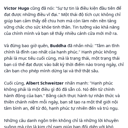
Victor Hugo
cũng đã nói: "Sự tự tin là điều kiện đầu tiên để
đạt được những điều vĩ đại." Một thái độ tích cực không chỉ
giúp bạn cảm thấy dễ chịu hơn mà còn làm nên nền tảng
vững chắc cho sức khỏe tinh thần. Tin tưởng vào khả năng
của chính mình và bạn sẽ thấy nhiều cánh cửa mới mở ra.
Và đừng bao giờ quên,
Buddha
đã nhắn nhủ: "Tâm an tĩnh
chính là đỉnh cao nhất của hạnh phúc." Hạnh phúc không
phải là mục tiêu cuối cùng, mà là trạng thái, một trạng thái
bạn có thể đạt được vào bất kỳ thời điểm nào trong ngày, chỉ
cần bạn cho phép mình dừng lại và thở thật sâu.
Cuối cùng,
Albert Schweitzer
nhấn mạnh: "Hạnh phúc
không phải là một điều gì đó đã sẵn có. Nó đến từ chính
hành động của bạn." Bằng cách thực hành tự nhận thức và
thiền chánh niệm mỗi ngày, bạn sẽ tạo ra một thế giới nội
tâm bình an, để từ đó, hạnh phúc tự nhiên đến và trú ngụ.
Những câu danh ngôn trên không chỉ là những lời khuyên
suông mà còn là kim chỉ nam giúp bạn đối diện với khó