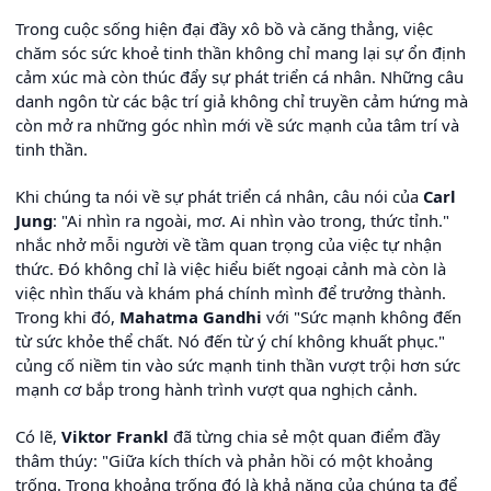
Trong cuộc sống hiện đại đầy xô bồ và căng thẳng, việc
chăm sóc sức khoẻ tinh thần không chỉ mang lại sự ổn định
cảm xúc mà còn thúc đẩy sự phát triển cá nhân. Những câu
danh ngôn từ các bậc trí giả không chỉ truyền cảm hứng mà
còn mở ra những góc nhìn mới về sức mạnh của tâm trí và
tinh thần.
Khi chúng ta nói về sự phát triển cá nhân, câu nói của
Carl
Jung
: "Ai nhìn ra ngoài, mơ. Ai nhìn vào trong, thức tỉnh."
nhắc nhở mỗi người về tầm quan trọng của việc tự nhận
thức. Đó không chỉ là việc hiểu biết ngoại cảnh mà còn là
việc nhìn thấu và khám phá chính mình để trưởng thành.
Trong khi đó,
Mahatma Gandhi
với "Sức mạnh không đến
từ sức khỏe thể chất. Nó đến từ ý chí không khuất phục."
củng cố niềm tin vào sức mạnh tinh thần vượt trội hơn sức
mạnh cơ bắp trong hành trình vượt qua nghịch cảnh.
Có lẽ,
Viktor Frankl
đã từng chia sẻ một quan điểm đầy
thâm thúy: "Giữa kích thích và phản hồi có một khoảng
trống. Trong khoảng trống đó là khả năng của chúng ta để