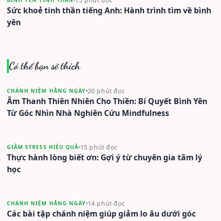
15 phút đọc
BÌNH YÊN TINH THẦN
Sức khoẻ tinh thần tiếng Anh: Hành trình tìm về bình
yên
Có thể bạn sẽ thích
20 phút đọc
CHÁNH NIỆM HẰNG NGÀY
Âm Thanh Thiên Nhiên Cho Thiền: Bí Quyết Bình Yên
Từ Góc Nhìn Nhà Nghiên Cứu Mindfulness
15 phút đọc
GIẢM STRESS HIỆU QUẢ
Thực hành lòng biết ơn: Gợi ý từ chuyên gia tâm lý
học
14 phút đọc
CHÁNH NIỆM HẰNG NGÀY
Các bài tập chánh niệm giúp giảm lo âu dưới góc