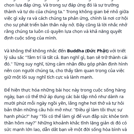
chọn lựa đáp ứng. Và trong sự đáp ứng đó là sự trưởng
thành và tự do của chúng ta." Trong không gian bé nhỏ giữa
việc gì xảy ra và cách chúng ta phản ứng, chính là nơi cơ hội
cho sự phát triển bản thân nảy nở. Đây cũng là lời nhắc nhở
rằng chúng ta luôn có quyền lựa chọn và khả năng quyết
định cuộc sống của mình.
Và không thể không nhắc đến
Buddha (Đức Phật)
với triết
lý sâu sắc "Tâm trí là tất cả. Bạn nghĩ gì, bạn sẽ trở thành cái
đó." Từng suy nghĩ, từng cảm nhận đều góp phần định hình
nên con người chúng ta, cho thấy tầm quan trọng của việc
giữ một lối suy nghĩ tích cực và lành mạnh.
Để hiện thực hóa những bài học này trong cuộc sống hàng
ngày, bạn có thể thử áp dụng các bài tập nhỏ như dành ra
mười phút mỗi ngày ngồi yên, lắng nghe hơi thở và tự hỏi
bản thân những câu hỏi mở như: "Điều gì làm tôi thực sự
hạnh phúc?" hay "Tôi có thể làm gì để vun đắp sức khỏe tinh
thần hôm nay?" Những khoảnh khắc tĩnh lặng giản dị đó có
sức mạnh lớn lao, dẫn dắt bạn về một đời sống hòa bình và