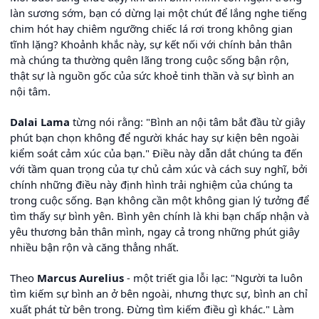
làn sương sớm, bạn có dừng lại một chút để lắng nghe tiếng
chim hót hay chiêm ngưỡng chiếc lá rơi trong không gian
tĩnh lặng? Khoảnh khắc này, sự kết nối với chính bản thân
mà chúng ta thường quên lãng trong cuộc sống bận rộn,
thật sự là nguồn gốc của sức khoẻ tinh thần và sự bình an
nội tâm.
Dalai Lama
từng nói rằng: "Bình an nội tâm bắt đầu từ giây
phút bạn chọn không để người khác hay sự kiện bên ngoài
kiểm soát cảm xúc của bạn." Điều này dẫn dắt chúng ta đến
với tầm quan trọng của tự chủ cảm xúc và cách suy nghĩ, bởi
chính những điều này định hình trải nghiệm của chúng ta
trong cuộc sống. Bạn không cần một không gian lý tưởng để
tìm thấy sự bình yên. Bình yên chính là khi bạn chấp nhận và
yêu thương bản thân mình, ngay cả trong những phút giây
nhiều bận rộn và căng thẳng nhất.
Theo
Marcus Aurelius
- một triết gia lỗi lạc: "Người ta luôn
tìm kiếm sự bình an ở bên ngoài, nhưng thực sự, bình an chỉ
xuất phát từ bên trong. Đừng tìm kiếm điều gì khác." Làm