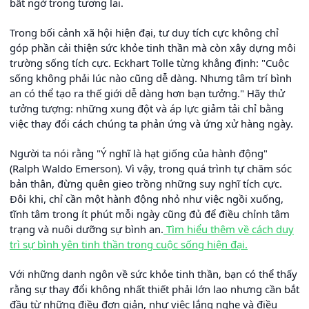
bất ngờ trong tương lai.
Trong bối cảnh xã hội hiện đại, tư duy tích cực không chỉ
góp phần cải thiện sức khỏe tinh thần mà còn xây dựng môi
trường sống tích cực. Eckhart Tolle từng khẳng định: "Cuộc
sống không phải lúc nào cũng dễ dàng. Nhưng tâm trí bình
an có thể tạo ra thế giới dễ dàng hơn bạn tưởng." Hãy thử
tưởng tượng: những xung đột và áp lực giảm tải chỉ bằng
việc thay đổi cách chúng ta phản ứng và ứng xử hàng ngày.
Người ta nói rằng "Ý nghĩ là hạt giống của hành động"
(Ralph Waldo Emerson). Vì vậy, trong quá trình tự chăm sóc
bản thân, đừng quên gieo trồng những suy nghĩ tích cực.
Đôi khi, chỉ cần một hành động nhỏ như việc ngồi xuống,
tĩnh tâm trong ít phút mỗi ngày cũng đủ để điều chỉnh tâm
trạng và nuôi dưỡng sự bình an.
Tìm hiểu thêm về cách duy
trì sự bình yên tinh thần trong cuộc sống hiện đại.
Với những danh ngôn về sức khỏe tinh thần, bạn có thể thấy
rằng sự thay đổi không nhất thiết phải lớn lao nhưng cần bắt
đầu từ những điều đơn giản, như việc lắng nghe và điều