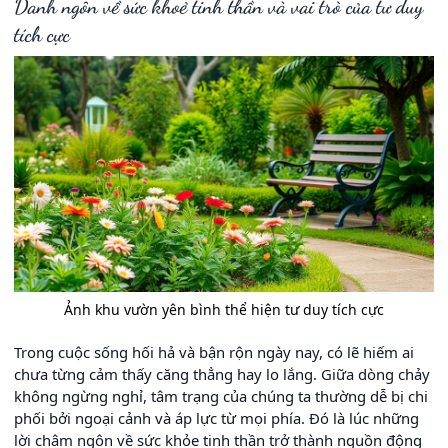
Danh ngôn về sức khoẻ tinh thần và vai trò của tư duy
tích cực
Ảnh khu vườn yên bình thể hiện tư duy tích cực
Trong cuộc sống hối hả và bận rộn ngày nay, có lẽ hiếm ai
chưa từng cảm thấy căng thẳng hay lo lắng. Giữa dòng chảy
không ngừng nghỉ, tâm trạng của chúng ta thường dễ bị chi
phối bởi ngoại cảnh và áp lực từ mọi phía. Đó là lúc những
lời châm ngôn về sức khỏe tinh thần trở thành nguồn động