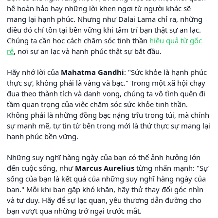
hệ hoàn hảo hay những lời khen ngợi từ người khác sẽ
mang lại hạnh phúc. Nhưng như Dalai Lama chỉ ra, những
điều đó chỉ tồn tại bền vững khi tâm trí bạn thật sự an lạc.
Chúng ta cần học cách chăm sóc tinh thần
hiệu quả từ gốc
rễ
, nơi sự an lạc và hạnh phúc thật sự bắt đầu.
Hãy nhớ lời của
Mahatma Gandhi
: "Sức khỏe là hạnh phúc
thực sự, không phải là vàng và bạc." Trong một xã hội chạy
đua theo thành tích và danh vọng, chúng ta vô tình quên đi
tầm quan trọng của việc chăm sóc sức khỏe tinh thần.
Không phải là những đồng bạc nặng trĩu trong túi, mà chính
sự mạnh mẽ, tự tin từ bên trong mới là thứ thực sự mang lại
hạnh phúc bền vững.
Những suy nghĩ hàng ngày của bạn có thể ảnh hưởng lớn
đến cuộc sống, như
Marcus Aurelius
từng nhấn mạnh: "Sự
sống của bạn là kết quả của những suy nghĩ hàng ngày của
bạn." Mỗi khi bạn gặp khó khăn, hãy thử thay đổi góc nhìn
và tư duy. Hãy để sự lạc quan, yêu thương dẫn đường cho
bạn vượt qua những trở ngại trước mắt.