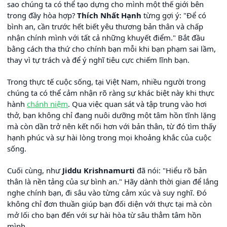
sao chúng ta có thể tạo dựng cho mình một thế giới bên
trong đầy hòa hợp?
Thích Nhất Hạnh
từng gợi ý: "Để có
bình an, cần trước hết biết yêu thương bản thân và chấp
nhận chính mình với tất cả những khuyết điểm." Bắt đầu
bằng cách tha thứ cho chính bạn mỗi khi bạn phạm sai lầm,
thay vì tự trách và để ý nghĩ tiêu cực chiếm lĩnh bạn.
Trong thực tế cuộc sống, tại Việt Nam, nhiều người trong
chúng ta có thể cảm nhận rõ ràng sự khác biệt này khi thực
hành
chánh niệm
. Qua việc quan sát và tập trung vào hơi
thở, bạn không chỉ đang nuôi dưỡng một tâm hồn tĩnh lặng
mà còn dần trở nên kết nối hơn với bản thân, từ đó tìm thấy
hạnh phúc và sự hài lòng trong mọi khoảng khắc của cuộc
sống.
Cuối cùng, như
Jiddu Krishnamurti
đã nói: "Hiểu rõ bản
thân là nền tảng của sự bình an." Hãy dành thời gian để lắng
nghe chính bạn, đi sâu vào từng cảm xúc và suy nghĩ. Đó
không chỉ đơn thuần giúp bạn đối diện với thực tại mà còn
mở lối cho bạn đến với sự hài hòa từ sâu thẳm tâm hồn
mình.