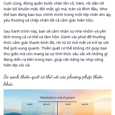
Cuối cùng, đừng quên bước chân lên cổ, hàm, rồi dần tới
toàn bộ khuôn mặt, đôi mắt, gò má, trán và đỉnh đầu. Như
thể bạn đang bao bọc chính mình trong một lớp chăn ấm áp,
yêu thương và chấp nhận tất cả cảm giác hiện hữu.
Sau hành trình này, bạn sẽ cảm nhận sự nhẹ nhõm và yên
tĩnh trong cả cơ thể và tâm hồn. Dành vài phút để thưởng
thức cảm giác thanh bình đó, rồi từ từ mở mắt và trở lại với
thế giới xung quanh. Thiền quét cơ thể không chỉ giúp bạn
thư giãn mà còn mang lại sự tỉnh thức sâu sắc về những gì
đang diễn ra bên trong bạn, giúp cân bằng lại nhịp sống
hiện đại vội vã.
So sánh thiền quét cơ thể với các phương pháp thiền
khác