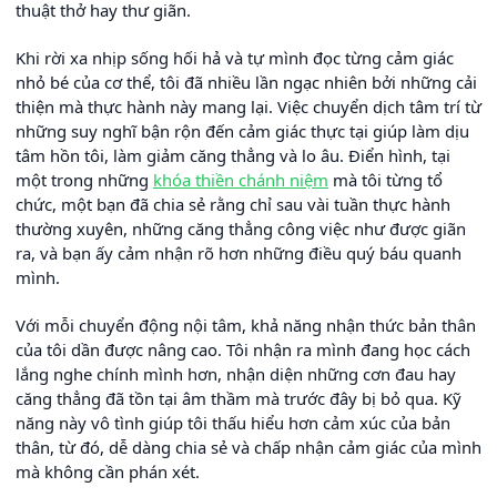
thuật thở hay thư giãn.
Khi rời xa nhịp sống hối hả và tự mình đọc từng cảm giác
nhỏ bé của cơ thể, tôi đã nhiều lần ngạc nhiên bởi những cải
thiện mà thực hành này mang lại. Việc chuyển dịch tâm trí từ
những suy nghĩ bận rộn đến cảm giác thực tại giúp làm dịu
tâm hồn tôi, làm giảm căng thẳng và lo âu. Điển hình, tại
một trong những
khóa thiền chánh niệm
mà tôi từng tổ
chức, một bạn đã chia sẻ rằng chỉ sau vài tuần thực hành
thường xuyên, những căng thẳng công việc như được giãn
ra, và bạn ấy cảm nhận rõ hơn những điều quý báu quanh
mình.
Với mỗi chuyển động nội tâm, khả năng nhận thức bản thân
của tôi dần được nâng cao. Tôi nhận ra mình đang học cách
lắng nghe chính mình hơn, nhận diện những cơn đau hay
căng thẳng đã tồn tại âm thầm mà trước đây bị bỏ qua. Kỹ
năng này vô tình giúp tôi thấu hiểu hơn cảm xúc của bản
thân, từ đó, dễ dàng chia sẻ và chấp nhận cảm giác của mình
mà không cần phán xét.