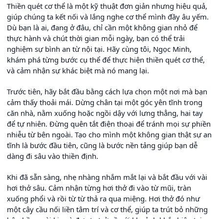
Thiền quét cơ thể là một kỹ thuật đơn giản nhưng hiệu quả,
giúp chúng ta kết nối và lắng nghe cơ thể mình đầy âu yếm.
Dù bạn là ai, đang ở đâu, chỉ cần một không gian nhỏ để
thực hành và chút thời gian mỗi ngày, bạn có thể trải
nghiệm sự bình an từ nội tại. Hãy cùng tôi, Ngọc Minh,
khám phá từng bước cụ thể để thực hiện thiền quét cơ thể,
và cảm nhận sự khác biệt mà nó mang lại.
Trước tiên, hãy bắt đầu bằng cách lựa chọn một nơi mà bạn
cảm thấy thoải mái. Dừng chân tại một góc yên tĩnh trong
căn nhà, nằm xuống hoặc ngồi dậy với lưng thẳng, hai tay
để tự nhiên. Đừng quên tắt điện thoại để tránh mọi sự phiền
nhiễu từ bên ngoài. Tạo cho mình một không gian thật sự an
tĩnh là bước đầu tiên, cũng là bước nền tảng giúp bạn dễ
dàng đi sâu vào thiền định.
Khi đã sẵn sàng, nhẹ nhàng nhắm mắt lại và bắt đầu với vài
hơi thở sâu. Cảm nhận từng hơi thở đi vào từ mũi, tràn
xuống phổi và rồi từ từ thả ra qua miệng. Hơi thở đó như
một cây cầu nối liền tâm trí và cơ thể, giúp ta trút bỏ những