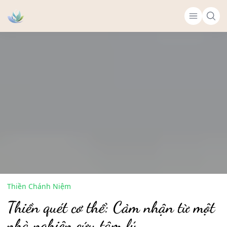
Thiền Chánh Niệm
Thiền quét cơ thể: Cảm nhận từ một
nhà nghiên cứu tâm lý