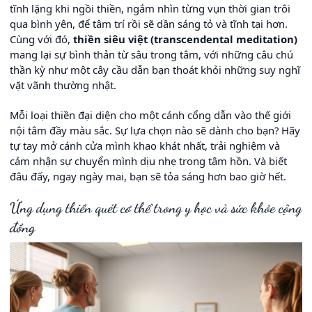
tĩnh lặng khi ngồi thiền, ngắm nhìn từng vụn thời gian trôi
qua bình yên, để tâm trí rồi sẽ dần sáng tỏ và tĩnh tại hơn.
Cùng với đó,
thiền siêu việt (transcendental meditation)
mang lại sự bình thản từ sâu trong tâm, với những câu chú
thần kỳ như một cây cầu dẫn bạn thoát khỏi những suy nghĩ
vặt vãnh thường nhật.
Mỗi loại thiền đại diện cho một cánh cổng dẫn vào thế giới
nội tâm đầy màu sắc. Sự lựa chọn nào sẽ dành cho bạn? Hãy
tự tay mở cánh cửa mình khao khát nhất, trải nghiệm và
cảm nhận sự chuyển mình dịu nhẹ trong tâm hồn. Và biết
đâu đấy, ngay ngày mai, bạn sẽ tỏa sáng hơn bao giờ hết.
Ứng dụng thiền quét cơ thể trong y học và sức khỏe cộng
đồng