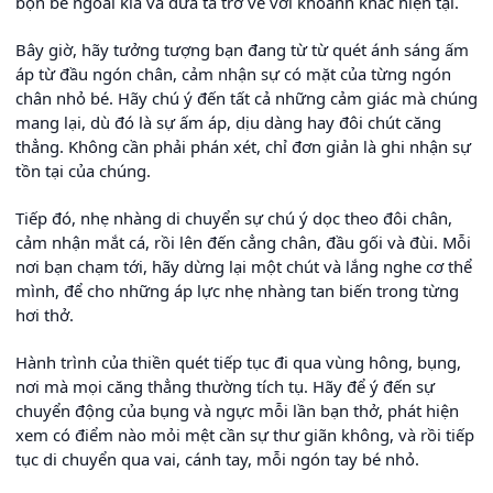
bộn bề ngoài kia và đưa ta trở về với khoảnh khắc hiện tại.
Bây giờ, hãy tưởng tượng bạn đang từ từ quét ánh sáng ấm
áp từ đầu ngón chân, cảm nhận sự có mặt của từng ngón
chân nhỏ bé. Hãy chú ý đến tất cả những cảm giác mà chúng
mang lại, dù đó là sự ấm áp, dịu dàng hay đôi chút căng
thẳng. Không cần phải phán xét, chỉ đơn giản là ghi nhận sự
tồn tại của chúng.
Tiếp đó, nhẹ nhàng di chuyển sự chú ý dọc theo đôi chân,
cảm nhận mắt cá, rồi lên đến cẳng chân, đầu gối và đùi. Mỗi
nơi bạn chạm tới, hãy dừng lại một chút và lắng nghe cơ thể
mình, để cho những áp lực nhẹ nhàng tan biến trong từng
hơi thở.
Hành trình của thiền quét tiếp tục đi qua vùng hông, bụng,
nơi mà mọi căng thẳng thường tích tụ. Hãy để ý đến sự
chuyển động của bụng và ngực mỗi lần bạn thở, phát hiện
xem có điểm nào mỏi mệt cần sự thư giãn không, và rồi tiếp
tục di chuyển qua vai, cánh tay, mỗi ngón tay bé nhỏ.