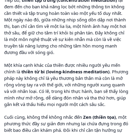
Tiếp đó,
thiền tập trung (concentration meditation)
lại
đem đến cho bạn khả năng lọc bớt những thông tin không
cần thiết và tập trung hoàn toàn vào một yếu tố duy nhất.
Một ngày nào đó, giữa những nhịp sống dồn dập nơi thành
thị, bạn chỉ cần tìm về một lia lịa, một hình ảnh hay một hơi
thở sâu, để giữ cho tâm trí khỏi bị phân tán. Đây không chỉ
là một môn nghệ thuật về sự kiên nhẫn mà còn là về việc
truyền tải năng lượng cho những tâm hồn mong manh
đương đầu với sóng gió.
Một khía cạnh khác của thiền được nhiều người yêu mến
chính là
thiền từ bi (loving-kindness meditation)
. Phương
pháp này không chỉ là yêu thương bản thân mà còn là mở
rộng vòng tay ra với thế giới, với những người xung quanh
và với nhân loại. Có lẽ, trong khi thực hành, bạn sẽ thấy lòng
mình như mở rộng, dễ dàng đón nhận và tha thứ hơn, giúp
gắn kết và thấu hiểu mọi người một cách sâu sắc.
Cuối cùng, không thể không nhắc đến
Zen (thiền tọa)
, một
phương thức đầy sự giản đơn nhưng lại chứa đựng trong đó
biết bao điều cần khám phá. Đôi khi chỉ cần tận hưởng sự