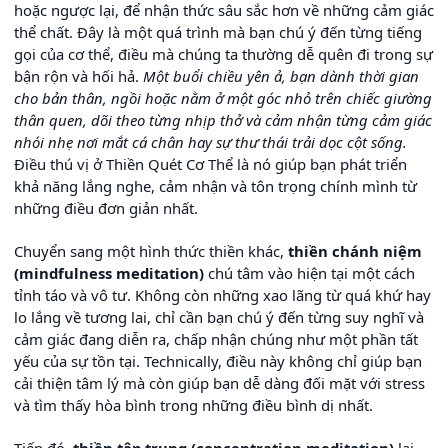
hoặc ngược lại, để nhận thức sâu sắc hơn về những cảm giác
thể chất. Đây là một quá trình mà bạn chú ý đến từng tiếng
gọi của cơ thể, điều mà chúng ta thường dễ quên đi trong sự
bận rộn và hối hả.
Một buổi chiều yên ả, bạn dành thời gian
cho bản thân, ngồi hoặc nằm ở một góc nhỏ trên chiếc giường
thân quen, dõi theo từng nhịp thở và cảm nhận từng cảm giác
nhói nhẹ nơi mắt cá chân hay sự thư thái trải dọc cột sống.
Điều thú vị ở Thiền Quét Cơ Thể là nó giúp bạn phát triển
khả năng lắng nghe, cảm nhận và tôn trọng chính mình từ
những điều đơn giản nhất.
Chuyển sang một hình thức thiền khác,
thiền chánh niệm
(mindfulness meditation)
chú tâm vào hiện tại một cách
tỉnh táo và vô tư. Không còn những xao lãng từ quá khứ hay
lo lắng về tương lai, chỉ cần bạn chú ý đến từng suy nghĩ và
cảm giác đang diễn ra, chấp nhận chúng như một phần tất
yếu của sự tồn tại. Technically, điều này không chỉ giúp bạn
cải thiện tâm lý mà còn giúp bạn dễ dàng đối mặt với stress
và tìm thấy hòa bình trong những điều bình dị nhất.