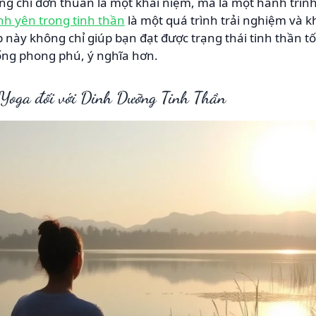
g chỉ đơn thuần là một khái niệm, mà là một hành trình 
nh yên trong tinh thần
là một quá trình trải nghiệm và 
ày không chỉ giúp bạn đạt được trạng thái tinh thần t
ống phong phú, ý nghĩa hơn.
 Yoga đối với Dinh Dưỡng Tinh Thần