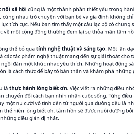
 nối xã hội
cũng là một thành phần thiết yếu trong hành
c, cùng nhau trò chuyện với bạn bè và gia đình không chỉ
ực tích cực. Nếu bạn tìm thấy một câu lạc bộ có chung 
uộc về một cộng đồng thường đem lại sự thỏa mãn tâm hồ
ông thể bỏ qua
tính nghệ thuật và sáng tạo
. Một lần d
mà các tác phẩm nghệ thuật mang đến sự giải thoát cho 
y ngồi đàn một khúc nhạc yêu thích. Những hoạt động sá
òn là cách thức để bày tỏ bản thân và khám phá những 
u là
thực hành lòng biết ơn
. Việc viết ra những điều n
ần chuyển đổi cách bạn nhìn nhận cuộc sống. Từng điều 
ay một nụ cười vô tình đến từ người qua đường đều là n
 thể hiện lòng biết ơn, tâm hồn sẽ được nuôi dưỡng bởi 
 những điều giản dị nhất.