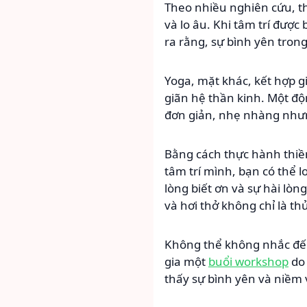
Theo nhiều nghiên cứu, th
và lo âu. Khi tâm trí đượ
ra rằng, sự bình yên tron
Yoga, mặt khác, kết hợp g
giãn hệ thần kinh. Một độ
đơn giản, nhẹ nhàng nhưng
Bằng cách thực hành thiề
tâm trí mình, bạn có thể l
lòng biết ơn và sự hài lò
và hơi thở không chỉ là t
Không thể không nhắc đến v
gia một
buổi workshop
do 
thấy sự bình yên và niềm