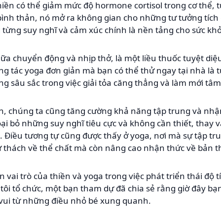
iền có thể giảm mức độ hormone cortisol trong cơ thể, 
c bình thản, nó mở ra không gian cho những tư tưởng tích
g từng suy nghĩ và cảm xúc chính là nền tảng cho sức kh
iữa chuyển động và nhịp thở, là một liều thuốc tuyệt diệ
ng tác yoga đơn giản mà bạn có thể thử ngay tại nhà là t
 sâu sắc trong việc giải tỏa căng thẳng và làm mới tâm 
n, chúng ta cũng tăng cường khả năng tập trung và nhậ
oại bỏ những suy nghĩ tiêu cực và không cần thiết, thay v
ng. Điều tương tự cũng được thấy ở yoga, nơi mà sự tập 
hử thách về thể chất mà còn nâng cao nhận thức về bản t
ai trò của thiền và yoga trong việc phát triển thái độ t
tôi tổ chức, một bạn tham dự đã chia sẻ rằng giờ đây bạ
 vui từ những điều nhỏ bé xung quanh.