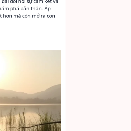
dài đòi hỏi sự cam kết và
khám phá bản thân. Áp
ốt hơn mà còn mở ra con