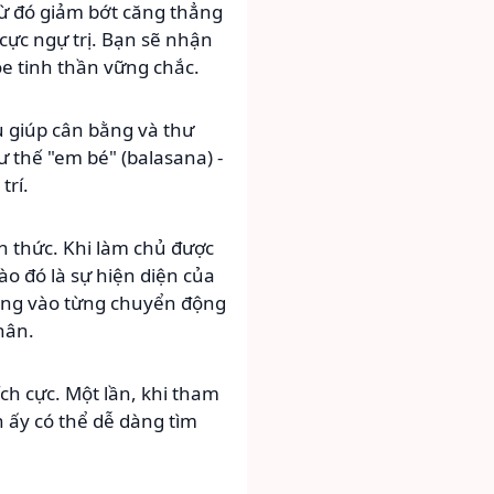
từ đó giảm bớt căng thẳng
 cực ngự trị. Bạn sẽ nhận
ỏe tinh thần vững chắc.
u giúp cân bằng và thư
ư thế "em bé" (balasana) -
trí.
n thức. Khi làm chủ được
ào đó là sự hiện diện của
trung vào từng chuyển động
hân.
ích cực. Một lần, khi tham
n ấy có thể dễ dàng tìm