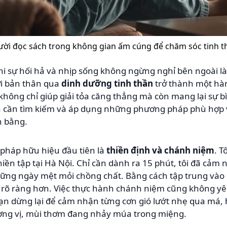
ời đọc sách trong không gian ấm cúng để chăm sóc tinh t
khi sự hối hả và nhịp sống không ngừng nghỉ bên ngoài 
ới bản thân qua
dinh dưỡng tinh thần
trở thành một hàn
không chỉ giúp giải tỏa căng thẳng mà còn mang lại sự bì
a cần tìm kiếm và áp dụng những phương pháp phù hợp vớ
n bằng.
pháp hữu hiệu đầu tiên là
thiền định và chánh niệm
. T
iền tập tại Hà Nội. Chỉ cần dành ra 15 phút, tôi đã cả
ững ngày mệt mỏi chồng chất. Bằng cách tập trung vào h
rõ ràng hơn. Việc thực hành chánh niệm cũng không yêu
ộ, bạn dừng lại để cảm nhận từng cơn gió lướt nhẹ qua má
ơng vị, mùi thơm đang nhảy múa trong miệng.