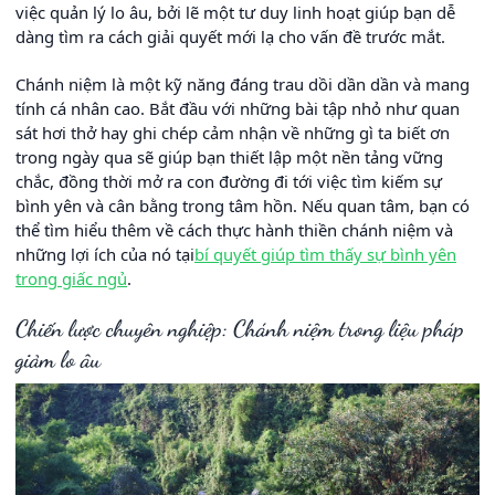
việc quản lý lo âu, bởi lẽ một tư duy linh hoạt giúp bạn dễ
dàng tìm ra cách giải quyết mới lạ cho vấn đề trước mắt.
Chánh niệm là một kỹ năng đáng trau dồi dần dần và mang
tính cá nhân cao. Bắt đầu với những bài tập nhỏ như quan
sát hơi thở hay ghi chép cảm nhận về những gì ta biết ơn
trong ngày qua sẽ giúp bạn thiết lập một nền tảng vững
chắc, đồng thời mở ra con đường đi tới việc tìm kiếm sự
bình yên và cân bằng trong tâm hồn. Nếu quan tâm, bạn có
thể tìm hiểu thêm về cách thực hành thiền chánh niệm và
những lợi ích của nó tại
bí quyết giúp tìm thấy sự bình yên
trong giấc ngủ
.
Chiến lược chuyên nghiệp: Chánh niệm trong liệu pháp
giảm lo âu