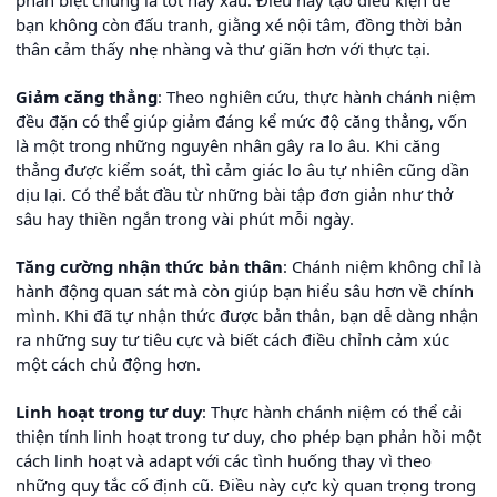
phân biệt chúng là tốt hay xấu. Điều này tạo điều kiện để
bạn không còn đấu tranh, giằng xé nội tâm, đồng thời bản
thân cảm thấy nhẹ nhàng và thư giãn hơn với thực tại.
Giảm căng thẳng
: Theo nghiên cứu, thực hành chánh niệm
đều đặn có thể giúp giảm đáng kể mức độ căng thẳng, vốn
là một trong những nguyên nhân gây ra lo âu. Khi căng
thẳng được kiểm soát, thì cảm giác lo âu tự nhiên cũng dần
dịu lại. Có thể bắt đầu từ những bài tập đơn giản như thở
sâu hay thiền ngắn trong vài phút mỗi ngày.
Tăng cường nhận thức bản thân
: Chánh niệm không chỉ là
hành động quan sát mà còn giúp bạn hiểu sâu hơn về chính
mình. Khi đã tự nhận thức được bản thân, bạn dễ dàng nhận
ra những suy tư tiêu cực và biết cách điều chỉnh cảm xúc
một cách chủ động hơn.
Linh hoạt trong tư duy
: Thực hành chánh niệm có thể cải
thiện tính linh hoạt trong tư duy, cho phép bạn phản hồi một
cách linh hoạt và adapt với các tình huống thay vì theo
những quy tắc cố định cũ. Điều này cực kỳ quan trọng trong