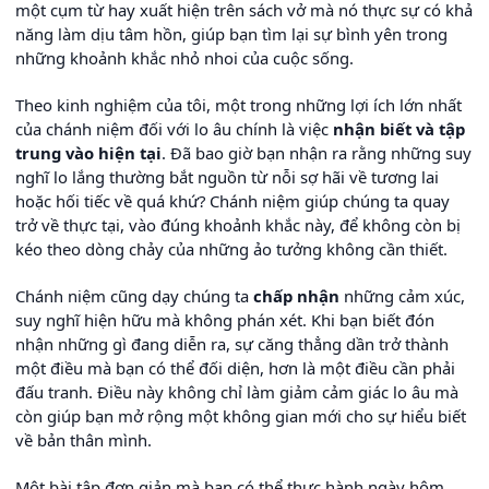
một cụm từ hay xuất hiện trên sách vở mà nó thực sự có khả
năng làm dịu tâm hồn, giúp bạn tìm lại sự bình yên trong
những khoảnh khắc nhỏ nhoi của cuộc sống.
Theo kinh nghiệm của tôi, một trong những lợi ích lớn nhất
của chánh niệm đối với lo âu chính là việc
nhận biết và tập
trung vào hiện tại
. Đã bao giờ bạn nhận ra rằng những suy
nghĩ lo lắng thường bắt nguồn từ nỗi sợ hãi về tương lai
hoặc hối tiếc về quá khứ? Chánh niệm giúp chúng ta quay
trở về thực tại, vào đúng khoảnh khắc này, để không còn bị
kéo theo dòng chảy của những ảo tưởng không cần thiết.
Chánh niệm cũng dạy chúng ta
chấp nhận
những cảm xúc,
suy nghĩ hiện hữu mà không phán xét. Khi bạn biết đón
nhận những gì đang diễn ra, sự căng thẳng dần trở thành
một điều mà bạn có thể đối diện, hơn là một điều cần phải
đấu tranh. Điều này không chỉ làm giảm cảm giác lo âu mà
còn giúp bạn mở rộng một không gian mới cho sự hiểu biết
về bản thân mình.
Một bài tập đơn giản mà bạn có thể thực hành ngày hôm