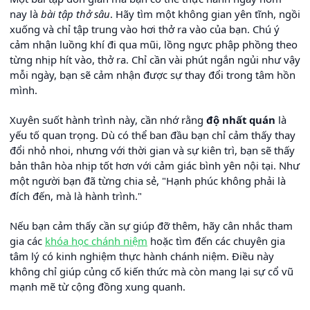
nay là
bài tập thở sâu
. Hãy tìm một không gian yên tĩnh, ngồi
xuống và chỉ tập trung vào hơi thở ra vào của bạn. Chú ý
cảm nhận luồng khí đi qua mũi, lồng ngực phập phồng theo
từng nhịp hít vào, thở ra. Chỉ cần vài phút ngắn ngủi như vậy
mỗi ngày, bạn sẽ cảm nhận được sự thay đổi trong tâm hồn
mình.
Xuyên suốt hành trình này, cần nhớ rằng
độ nhất quán
là
yếu tố quan trọng. Dù có thể ban đầu bạn chỉ cảm thấy thay
đổi nhỏ nhoi, nhưng với thời gian và sự kiên trì, bạn sẽ thấy
bản thân hòa nhịp tốt hơn với cảm giác bình yên nội tại. Như
một người bạn đã từng chia sẻ, "Hạnh phúc không phải là
đích đến, mà là hành trình."
Nếu bạn cảm thấy cần sự giúp đỡ thêm, hãy cân nhắc tham
gia các
khóa học chánh niệm
hoặc tìm đến các chuyên gia
tâm lý có kinh nghiệm thực hành chánh niệm. Điều này
không chỉ giúp củng cố kiến thức mà còn mang lại sự cổ vũ
mạnh mẽ từ cộng đồng xung quanh.