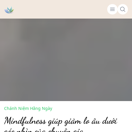
Chánh Niệm Hằng Ngày
Mindfulness giúp giảm lo âu dưới
góc nhìn của chuyên gia