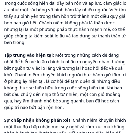
Trong cuộc sống hiện đại đầy bận rộn và áp lực, cảm giác lo
âu như một cái bóng vô hình bám lấy nhiều người. Việc tìm
thấy sự bình yên trong tâm hồn trở thành một điều quý giá
hơn bao giờ hết. Chánh niệm không phải là thần dược
nhưng lại là một phương pháp thực hành mạnh mẽ, có thể
giúp chúng ta kiểm soát lo âu và tạo dựng sự thanh thản từ
bên trong.
Tập trung vào hiện tại
: Một trong những cách dễ dàng
nhất để hiểu về lo âu chính là nhận ra nguyên nhân thường
bắt nguồn từ việc lo lắng về tương lai hoặc hối tiếc về quá
khứ. Chánh niệm khuyến khích người thực hành giữ tâm trí
ở phút giây hiện tại, là cơ hội để tạm quên đi những điều
không thực sự hiện hữu trong cuộc sống hiện tại. Khi bạn
bắt đầu chú ý đến nhịp thở tự nhiên, một cơn gió thoảng
qua, hay âm thanh nhỏ bé xung quanh, bạn đã học cách
giúp trí não bớt bận rộn hơn.
Sự chấp nhận không phán xét
: Chánh niệm khuyến khích
một thái độ chấp nhận mọi suy nghĩ và cảm xúc mà không