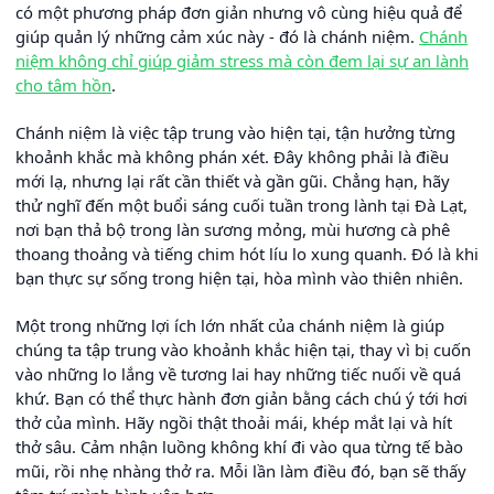
có một phương pháp đơn giản nhưng vô cùng hiệu quả để
giúp quản lý những cảm xúc này - đó là chánh niệm.
Chánh
niệm không chỉ giúp giảm stress mà còn đem lại sự an lành
cho tâm hồn
.
Chánh niệm là việc tập trung vào hiện tại, tận hưởng từng
khoảnh khắc mà không phán xét. Đây không phải là điều
mới lạ, nhưng lại rất cần thiết và gần gũi. Chẳng hạn, hãy
thử nghĩ đến một buổi sáng cuối tuần trong lành tại Đà Lạt,
nơi bạn thả bộ trong làn sương mỏng, mùi hương cà phê
thoang thoảng và tiếng chim hót líu lo xung quanh. Đó là khi
bạn thực sự sống trong hiện tại, hòa mình vào thiên nhiên.
Một trong những lợi ích lớn nhất của chánh niệm là giúp
chúng ta tập trung vào khoảnh khắc hiện tại, thay vì bị cuốn
vào những lo lắng về tương lai hay những tiếc nuối về quá
khứ. Bạn có thể thực hành đơn giản bằng cách chú ý tới hơi
thở của mình. Hãy ngồi thật thoải mái, khép mắt lại và hít
thở sâu. Cảm nhận luồng không khí đi vào qua từng tế bào
mũi, rồi nhẹ nhàng thở ra. Mỗi lần làm điều đó, bạn sẽ thấy