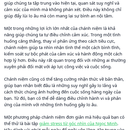
giúp chúng ta tập trung vào hiện tại, quan sát suy nghĩ và
cảm xúc của mình mà không phán xét. Điều này không chỉ
giúp đẩy lùi lo âu mà còn mang lại sự bình an nội tâm.
Một trong những lợi ích lớn nhất của chánh niệm là khả
năng giúp chúng ta tự điều chỉnh cảm xúc. Trong một tình
huống căng thẳng, thay vì phản ứng theo cách tiêu cực,
chánh niệm giúp ta nhìn nhận tình thế một cách bình tĩnh,
kiểm soát sự bộc phát của cảm xúc và hành động một cách
hợp lý hơn. Điều này rất quan trọng đối với những ai thường
xuyên phải đối mặt với áp lực công việc và cuộc sống.
Chánh niệm cũng có thể tăng cường nhận thức về bản thân,
giúp bạn nhận biết đâu là những suy nghĩ gây lo lắng và
cách thức chúng ảnh hưởng đến cuộc sống hàng ngày của
bạn. Từ đó, bạn có thể dễ dàng điều chỉnh hành vi và phản
ứng của mình với những tình huống gây lo âu.
Một phương pháp chánh niệm đơn giản mà hiệu quả bạn có
thể thử là bài tập
giảm stress từ góc nhìn của Ngọc Minh
.
Hãy dành vài phút mỗi ngày để ngồi yên lặng, tập trung vào