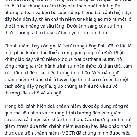
có lẽ là lúc chúng ta cảm thấy bản thân nhốt mình giữa
những lo toan và bộn bề cuộc sống. Trong bối cảnh hiện đại
đầy hỗn độn ấy, thiền chánh niệm từ Phật giáo mở ra một lối
thoát nhẹ nhàng và sâu lắng. Dưới ánh sáng của sự tỉnh
thức, chúng ta tìm thấy sự bình yên cho tâm hồn.
Chánh niệm, hay còn gọi là 'sati' trong tiếng Pali, đã từ lâu là
một phần không thể thiếu trong giáo pháp của Đức Phật.
Phật giáo dạy về tứ niệm xứ qua 'Satipatthana Sutta', hộ
tống chúng ta trên hành trình tự nhận thức: từ thân thể, cảm
xúc, tâm trí đến các hiện tượng tinh thần. Việc nắm giữ
chánh niệm không chỉ là luyện tập tinh thần mà còn là một
cách sống đầy ý nghĩa, giúp chúng ta hiểu rõ về sự vô
thường, đau khổ và vô ngã.
Trong bối cảnh hiện đại, chánh niệm được áp dụng rộng rãi
qua các liệu pháp và chương trình hướng đến việc giảm
stress và cải thiện sức khỏe tinh thần. Các chương trình như
giảm stress dựa trên chánh niệm (MBSR) hay liệu pháp nhận
thức dựa trên chánh niệm (MBCT) đã chứng minh được hiệu