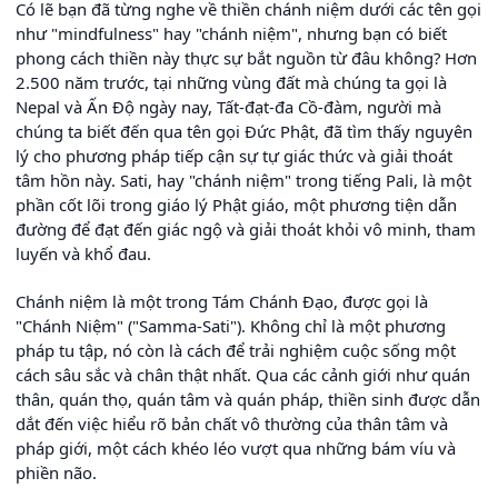
Có lẽ bạn đã từng nghe về thiền chánh niệm dưới các tên gọi
như "mindfulness" hay "chánh niệm", nhưng bạn có biết
phong cách thiền này thực sự bắt nguồn từ đâu không? Hơn
2.500 năm trước, tại những vùng đất mà chúng ta gọi là
Nepal và Ấn Độ ngày nay, Tất-đạt-đa Cồ-đàm, người mà
chúng ta biết đến qua tên gọi Đức Phật, đã tìm thấy nguyên
lý cho phương pháp tiếp cận sự tự giác thức và giải thoát
tâm hồn này. Sati, hay "chánh niệm" trong tiếng Pali, là một
phần cốt lõi trong giáo lý Phật giáo, một phương tiện dẫn
đường để đạt đến giác ngộ và giải thoát khỏi vô minh, tham
luyến và khổ đau.
Chánh niệm là một trong Tám Chánh Đạo, được gọi là
"Chánh Niệm" ("Samma-Sati"). Không chỉ là một phương
pháp tu tập, nó còn là cách để trải nghiệm cuộc sống một
cách sâu sắc và chân thật nhất. Qua các cảnh giới như quán
thân, quán thọ, quán tâm và quán pháp, thiền sinh được dẫn
dắt đến việc hiểu rõ bản chất vô thường của thân tâm và
pháp giới, một cách khéo léo vượt qua những bám víu và
phiền não.