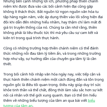
Nhưng bên cạnh những lợi ích, phương pháp thiền chánh
niệm khi được đưa vào các bối cảnh hiện đại cũng gặp
không ít thách thức. Bắt nguồn từ ngọn nguồn văn hóa tu
tập hàng ngàn năm, việc áp dụng thiền vào lối sống hiện đại
đôi khi dẫn đến những hiểu nhầm, hay thậm chí làm mất đi
giá trị truyền thống của nó. Chúng ta cần nhớ rằng, thiền
không phải là liều thuốc tức thì mà yêu cầu sự cam kết và
kiên trì trong quá trình thực hành.
Cũng có những trường hợp thiền chánh niệm có thể đánh
thức những nỗi đau tâm lý tiềm ẩn, và trong những trường
hợp như vậy, sự hướng dẫn của chuyên gia tâm lý là cần
thiết.
Trong bối cảnh hội nhập văn hóa ngày nay, việc tiếp cận và
thực hành thiền chánh niệm một cách đúng đắn và tôn trọng
nguồn gốc là điều tối quan trọng. Điều này giúp duy trì sức
khỏe tinh thần và thể chất, đồng thời làm sâu sắc hơn sự kết
nối cá nhân với thế giới xung quanh. Bạn có thể tìm hiểu
thêm về những biểu tượng của tâm an qua bài viết
biểu
tượng của tâm an
.