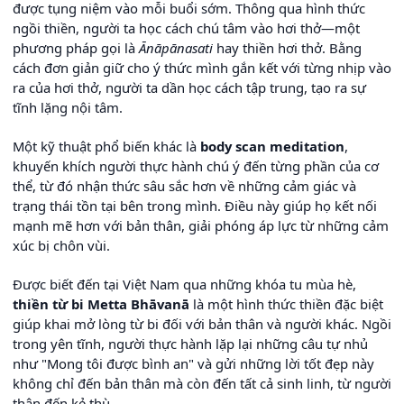
được tụng niệm vào mỗi buổi sớm. Thông qua hình thức
ngồi thiền, người ta học cách chú tâm vào hơi thở—một
phương pháp gọi là
Ānāpānasati
hay thiền hơi thở. Bằng
cách đơn giản giữ cho ý thức mình gắn kết với từng nhịp vào
ra của hơi thở, người ta dần học cách tập trung, tạo ra sự
tĩnh lặng nội tâm.
Một kỹ thuật phổ biến khác là
body scan meditation
,
khuyến khích người thực hành chú ý đến từng phần của cơ
thể, từ đó nhận thức sâu sắc hơn về những cảm giác và
trạng thái tồn tại bên trong mình. Điều này giúp họ kết nối
mạnh mẽ hơn với bản thân, giải phóng áp lực từ những cảm
xúc bị chôn vùi.
Được biết đến tại Việt Nam qua những khóa tu mùa hè,
thiền từ bi Metta Bhāvanā
là một hình thức thiền đặc biệt
giúp khai mở lòng từ bi đối với bản thân và người khác. Ngồi
trong yên tĩnh, người thực hành lặp lại những câu tự nhủ
như "Mong tôi được bình an" và gửi những lời tốt đẹp này
không chỉ đến bản thân mà còn đến tất cả sinh linh, từ người
thân đến kẻ thù.