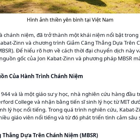
Hình ảnh thiền yên bình tại Việt Nam
là chánh niệm, đã trở thành một khái niệm nổi bật trong
Kabat-Zinn và chương trình Giảm Căng Thẳng Dựa Trên 
MBSR). Để hiểu rõ hơn về cách thời đại chuyển dịch này 
nguồn gốc của Jon Kabat-Zinn và phương pháp MBSR mà 
guồn Của Hành Trình Chánh Niệm
944 và là một giáo sư y học, nhà nghiên cứu hàng đầu t
rford College và nhận bằng tiến sĩ sinh lý học từ MIT d
nh lý học nổi tiếng. Trong quá trình nghiên cứu, Kabat-Z
ều giáo viên nổi tiếng và từ đó phát triển tình cảm sâu 
g Thẳng Dựa Trên Chánh Niệm (MBSR)