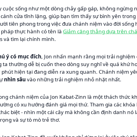
 cuộc sống như một dòng chảy gấp gáp, không ngừng ng
 cánh cửa tĩnh lặng, giúp bạn tìm thấy sự bình yên trong
ười tiên phong trong việc đưa chánh niệm vào đời sống
pháp thực hành có tên là
Giảm căng thẳng dựa trên ch
s và tìm lại chính mình.
hú ý có mục đích
, Jon nhấn mạnh rằng mọi trải nghiệm 
 ta thường dễ bị cuốn theo dòng suy nghĩ về quá khứ hoặ
ây phút hiện tại đang diễn ra xung quanh. Chánh niệm yê
sự
nhìn sâu
vào những trải nghiệm nhỏ nhặt nhất.
ong chánh niệm của Jon Kabat-Zinn là một thách thức kh
thường có xu hướng đánh giá mọi thứ. Tham gia các khóa
hác biệt - nhìn một cái cây mà không cần định danh nó l
trọng và sự tò mò trẻ thơ.