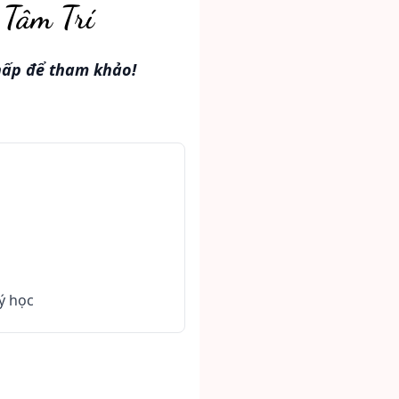
 Tâm Trí
hấp để tham khảo!
ý học