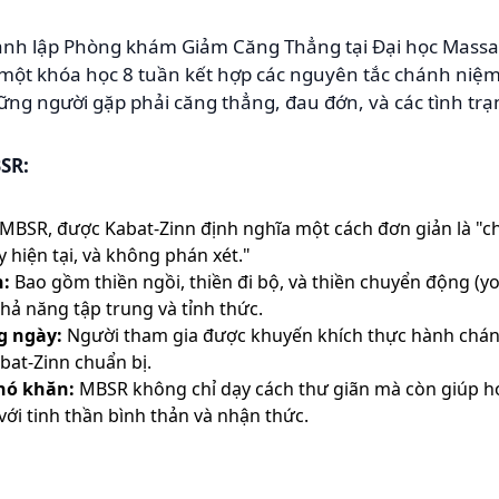
nh lập Phòng khám Giảm Căng Thẳng tại Đại học Massac
một khóa học 8 tuần kết hợp các nguyên tắc chánh niệm 
ng người gặp phải căng thẳng, đau đớn, và các tình trạ
SR:
MBSR, được Kabat-Zinn định nghĩa một cách đơn giản là "ch
y hiện tại, và không phán xét."
h:
Bao gồm thiền ngồi, thiền đi bộ, và thiền chuyển động (y
hả năng tập trung và tỉnh thức.
g ngày:
Người tham gia được khuyến khích thực hành chán
at-Zinn chuẩn bị.
hó khăn:
MBSR không chỉ dạy cách thư giãn mà còn giúp họ
với tinh thần bình thản và nhận thức.