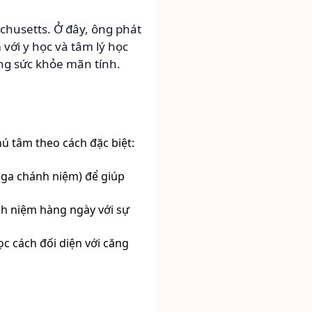
husetts. Ở đây, ông phát
với y học và tâm lý học
ng sức khỏe mãn tính.
ú tâm theo cách đặc biệt:
oga chánh niệm) để giúp
h niệm hàng ngày với sự
c cách đối diện với căng