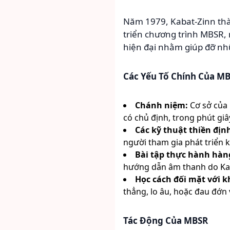
Năm 1979, Kabat-Zinn thà
triển chương trình MBSR, 
hiện đại nhằm giúp đỡ nhữ
Các Yếu Tố Chính Của MB
Chánh niệm:
Cơ sở của 
có chủ định, trong phút giâ
Các kỹ thuật thiền địn
người tham gia phát triển k
Bài tập thực hành hàn
hướng dẫn âm thanh do Kab
Học cách đối mặt với k
thẳng, lo âu, hoặc đau đớn 
Tác Động Của MBSR