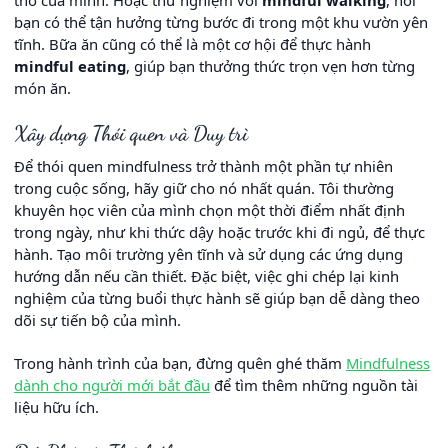
thở của mình. Hoặc thử nghiệm với
mindful walking
, nơi
bạn có thể tận hưởng từng bước đi trong một khu vườn yên
tĩnh. Bữa ăn cũng có thể là một cơ hội để thực hành
mindful eating
, giúp bạn thưởng thức trọn vẹn hơn từng
món ăn.
Xây dựng Thói quen và Duy trì
Để thói quen mindfulness trở thành một phần tự nhiên
trong cuộc sống, hãy giữ cho nó nhất quán. Tôi thường
khuyên học viên của mình chọn một thời điểm nhất định
trong ngày, như khi thức dậy hoặc trước khi đi ngủ, để thực
hành. Tạo môi trường yên tĩnh và sử dụng các ứng dụng
hướng dẫn nếu cần thiết. Đặc biệt, việc ghi chép lại kinh
nghiệm của từng buổi thực hành sẽ giúp bạn dễ dàng theo
dõi sự tiến bộ của mình.
Trong hành trình của bạn, đừng quên ghé thăm
Mindfulness
dành cho người mới bắt đầu
để tìm thêm những nguồn tài
liệu hữu ích.