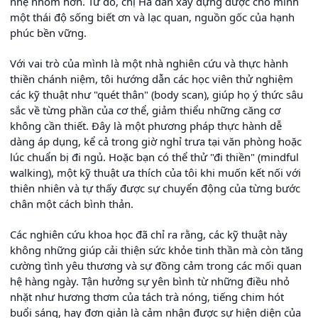
nhẹ nhõm hơn. Từ đó, chị Hà dần xây dựng được cho mình
một thái độ sống biết ơn và lạc quan, nguồn gốc của hạnh
phúc bền vững.
Với vai trò của mình là một nhà nghiên cứu và thực hành
thiền chánh niệm, tôi hướng dẫn các học viên thử nghiệm
các kỹ thuật như "quét thân" (body scan), giúp họ ý thức sâu
sắc về từng phần của cơ thể, giảm thiểu những căng cơ
không cần thiết. Đây là một phương pháp thực hành dễ
dàng áp dụng, kể cả trong giờ nghỉ trưa tại văn phòng hoặc
lúc chuẩn bị đi ngủ. Hoặc bạn có thể thử "đi thiền" (mindful
walking), một kỹ thuật ưa thích của tôi khi muốn kết nối với
thiên nhiên và tự thấy được sự chuyển động của từng bước
chân một cách bình thản.
Các nghiên cứu khoa học đã chỉ ra rằng, các kỹ thuật này
không những giúp cải thiện sức khỏe tinh thần mà còn tăng
cường tình yêu thương và sự đồng cảm trong các mối quan
hệ hàng ngày. Tận hưởng sự yên bình từ những điều nhỏ
nhặt như hương thơm của tách trà nóng, tiếng chim hót
buổi sáng, hay đơn giản là cảm nhận được sự hiện diện của