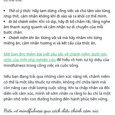
Thở có ý thức
: Hãy tạm dừng công việc và chú tâm vào từng
nhịp thở, cảm nhận không khí đi vào và ra khỏi cơ thể mình.
Đi bộ chánh niệm
: Khi có dịp, hãy đi bộ chậm rãi, lắng nghe
âm thanh xung quanh và cảm nhận sự di chuyển của mỗi
bước chân.
Chánh niệm khi ăn
: Đừng vội vã mà hãy nhâm nhi từng
miếng ăn, cảm nhận hương vị và kết cấu của thức ăn.
Mời bạn đọc thêm bài viết sâu sắc về chánh niệm dưới góc
nhìn của một nhà nghiên cứu
để hiểu rõ hơn sự kỳ diệu của
mindfulness trong công việc và cuộc sống.
Nếu bạn đang trải qua những cảm xúc nặng nề, chánh niệm
có thể là một liều thuốc tự nhiên, không chỉ chữa lành mà
còn nâng cao chất lượng cuộc sống. Khi ta chấp nhận và đối
diện với cảm xúc, mình sẽ sớm nhận ra rằng lo âu chỉ là một
phần nhỏ trên con đường hướng đến hạnh phúc bền vững.
Hiểu về mindfulness qua cách điều chỉnh cảm xúc