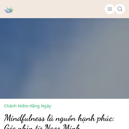
Chánh Niệm Hằng Ngày
Mindfulness là nguồn hạnh phúc:
Góc nhìn từ Ngọc Minh