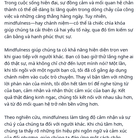
Trong cuộc sống hiện đại, sự đồng cảm và mối quan hệ chân
thành có thể dễ dàng bị lãng quên trong dòng chảy của công
việc và những căng thẳng hàng ngày. Tuy nhiên,
mindfulness—hay chánh niệm—có thể là chiếc chìa khóa
giúp chúng ta cải thiện cả hai yếu tố này, qua đó tìm kiếm sự
cân bằng và hạnh phúc thực sự.
Mindfulness giúp chúng ta có khả năng hiện diện trọn vẹn
khi giao tiếp với người khác. Bạn có bao giờ thử lắng nghe ai
đó thật sự, mà không chỉ chờ đến lượt mình nói? Một lần,
khi tôi ngồi với một người bạn cũ, tôi đã cố gắng áp dụng
chánh niệm vào cuộc trò chuyện. Thay vì bận tâm với những
lời phàn nàn của mình, tôi dồn hết tâm trí để nghe từng từ
của bạn, cảm nhận và nhận thức cảm xúc của bạn ấy. Kết
quả thật đáng kinh ngạc, chúng tôi kết nối với nhau sâu hơn,
và từ đó mối quan hệ trở nên bền vững hơn.
Theo nghiên cứu, mindfulness làm tăng độ cảm nhận và sự
chú ý của chúng ta đối với người khác. Khi chú tâm hơn,
chúng ta thấy rõ những tín hiệu phi ngôn ngữ và cảm xúc
của đối phương, giúp chúng ta đáp ứng một cách chân