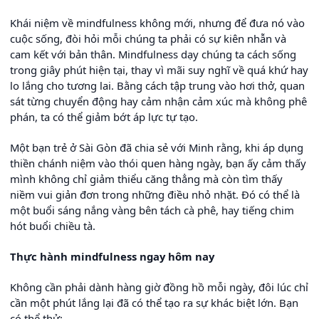
Khái niệm về mindfulness không mới, nhưng để đưa nó vào
cuộc sống, đòi hỏi mỗi chúng ta phải có sự kiên nhẫn và
cam kết với bản thân. Mindfulness dạy chúng ta cách sống
trong giây phút hiện tại, thay vì mãi suy nghĩ về quá khứ hay
lo lắng cho tương lai. Bằng cách tập trung vào hơi thở, quan
sát từng chuyển động hay cảm nhận cảm xúc mà không phê
phán, ta có thể giảm bớt áp lực tự tạo.
Một bạn trẻ ở Sài Gòn đã chia sẻ với Minh rằng, khi áp dụng
thiền chánh niệm vào thói quen hàng ngày, bạn ấy cảm thấy
mình không chỉ giảm thiểu căng thẳng mà còn tìm thấy
niềm vui giản đơn trong những điều nhỏ nhặt. Đó có thể là
một buổi sáng nắng vàng bên tách cà phê, hay tiếng chim
hót buổi chiều tà.
Thực hành mindfulness ngay hôm nay
Không cần phải dành hàng giờ đồng hồ mỗi ngày, đôi lúc chỉ
cần một phút lắng lại đã có thể tạo ra sự khác biệt lớn. Bạn
có thể thử: