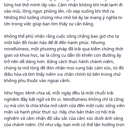
từng hơi thở mình lấy vào. Cảm nhận không khí mát lạnh đi
vào mũi, lồng ngực phồng lên, rồi xẹp xuống khi thở ra.
Những thứ tưởng chừng như nhỏ bé ấy lại mang ý nghĩa to
lớn trong việc giúp bạn tìm thấy sự cân bằng.
Không thể phủ nhận rằng cuộc sống chẳng bao giờ cho ta
một bản đồ hoàn hảo để đi đến hạnh phúc. Nhưng
mindfulness, một phương pháp đã trải qua kiểm chứng thời
gian và khoa học, lại là công cụ dẫn lối khiến con đường ấy
trở nên dễ dàng hơn. Bằng cách thực hành chánh niệm,
chúng ta mở lòng để đón nhận mọi cung bậc cảm xúc, từ đó
điều hòa và tìm thấy niềm vui chân chính từ bên trong chứ
không phụ thuộc vào ngoại cảnh.
Như Ngọc Minh chia sẻ, mỗi ngày đều là một chuỗi trải
nghiệm đầy bất ngờ và thi vị. Mindfulness không chỉ là công
cụ mà còn là chìa khóa mở cánh cửa đến một cuộc sống viên
mãn và hạnh phúc thực sự. Hãy cho bản thân cơ hội trải
nghiệm và cảm nhận độ sâu sắc của cảm xúc dưới ánh sáng
của chánh niệm. Chỉ như vậy, bạn mới có thể tận hưởng trọn