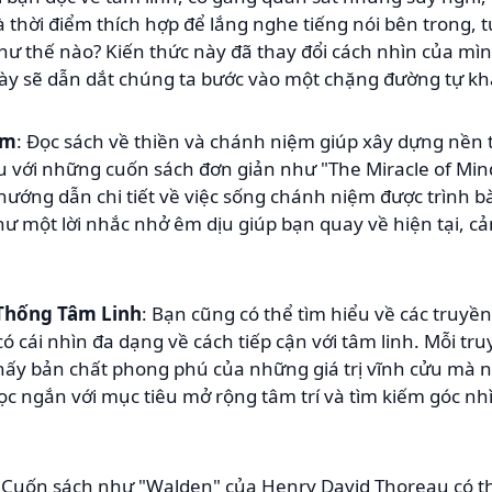
à thời điểm thích hợp để lắng nghe tiếng nói bên trong,
ư thế nào? Kiến thức này đã thay đổi cách nhìn của mìn
này sẽ dẫn dắt chúng ta bước vào một chặng đường tự k
ệm
: Đọc sách về thiền và chánh niệm giúp xây dựng nền 
ầu với những cuốn sách đơn giản như "The Miracle of Min
hướng dẫn chi tiết về việc sống chánh niệm được trình b
hư một lời nhắc nhở êm dịu giúp bạn quay về hiện tại, c
Thống Tâm Linh
: Bạn cũng có thể tìm hiểu về các truy
có cái nhìn đa dạng về cách tiếp cận với tâm linh. Mỗi t
hấy bản chất phong phú của những giá trị vĩnh cửu mà n
ọc ngắn với mục tiêu mở rộng tâm trí và tìm kiếm góc n
: Cuốn sách như "Walden" của Henry David Thoreau có th