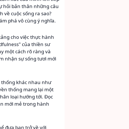
 tự hỏi bản thân những câu
h về cuộc sống ra sao?
hám phá vô cùng ý nghĩa.
tảng cho việc thực hành
dfulness" của thiền sư
ày một cách rõ ràng và
ảm nhận sự sống tươi mới
ền thống khác nhau như
ruyền thống mang lại một
hân loại hướng tới. Đọc
hìn mới mẻ trong hành
ể đưa bạn trở về với