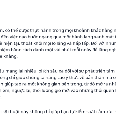
ền, có thể được thực hành trong mọi khoảnh khắc hàng n
g đến việc dạo bước ngang qua một hành lang xanh mát
về hiện tại, thoát khỏi mọi lo lắng và hấp tấp. Đối với nh
niệm bằng cách dành một vài phút mỗi ngày để lắng ng
hẽ khàng.
u mang lại nhiều lợi ích sâu xa đối với sự phát triển tâ
ng chỉ giúp chúng ta nâng cao ý thức về bản thân mà cò
iền giúp tạo ra một không gian bên trong, từ đó mở ra 
iệm, ngược lại, thổi luồng gió mới vào những thói quen
.
kỹ thuật này không chỉ giúp bạn tự kiểm soát cảm xúc