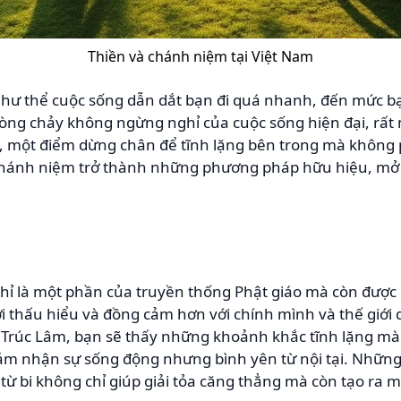
Thiền và chánh niệm tại Việt Nam
như thể cuộc sống dẫn dắt bạn đi quá nhanh, đến mức b
òng chảy không ngừng nghỉ của cuộc sống hiện đại, rất
n, một điểm dừng chân để tĩnh lặng bên trong mà không p
và chánh niệm trở thành những phương pháp hữu hiệu, mở
chỉ là một phần của truyền thống Phật giáo mà còn đượ
i thấu hiểu và đồng cảm hơn với chính mình và thế giới 
 Trúc Lâm, bạn sẽ thấy những khoảnh khắc tĩnh lặng mà
 cảm nhận sự sống động nhưng bình yên từ nội tại. Những
 từ bi không chỉ giúp giải tỏa căng thẳng mà còn tạo ra 