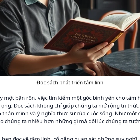
Đọc sách phát triển tâm linh
y một bận rộn, việc tìm kiếm một góc bình yên cho tâm 
trọng. Đọc sách không chỉ giúp chúng ta mở rộng tri thức
 thân mình và ý nghĩa thực sự của cuộc sống. Như một c
ho chúng ta nhiều hơn những gì mà đôi lúc chúng ta tưở
i bạn đọc về tâm linh, cố gắng quan sát những suy nghĩ,