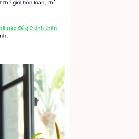
thế giới hỗn loạn, chỉ
hế nào để giữ tinh thần
ình.