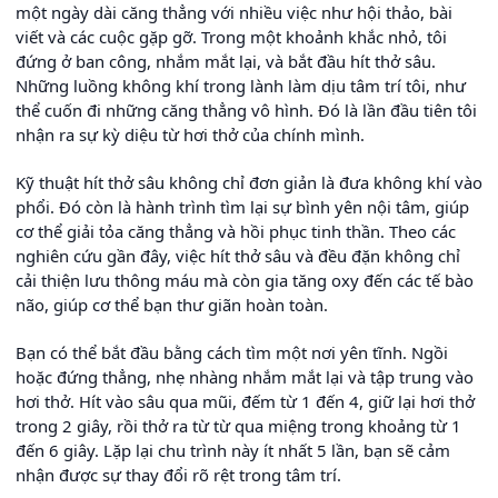
một ngày dài căng thẳng với nhiều việc như hội thảo, bài
viết và các cuộc gặp gỡ. Trong một khoảnh khắc nhỏ, tôi
đứng ở ban công, nhắm mắt lại, và bắt đầu hít thở sâu.
Những luồng không khí trong lành làm dịu tâm trí tôi, như
thể cuốn đi những căng thẳng vô hình. Đó là lần đầu tiên tôi
nhận ra sự kỳ diệu từ hơi thở của chính mình.
Kỹ thuật hít thở sâu không chỉ đơn giản là đưa không khí vào
phổi. Đó còn là hành trình tìm lại sự bình yên nội tâm, giúp
cơ thể giải tỏa căng thẳng và hồi phục tinh thần. Theo các
nghiên cứu gần đây, việc hít thở sâu và đều đặn không chỉ
cải thiện lưu thông máu mà còn gia tăng oxy đến các tế bào
não, giúp cơ thể bạn thư giãn hoàn toàn.
Bạn có thể bắt đầu bằng cách tìm một nơi yên tĩnh. Ngồi
hoặc đứng thẳng, nhẹ nhàng nhắm mắt lại và tập trung vào
hơi thở. Hít vào sâu qua mũi, đếm từ 1 đến 4, giữ lại hơi thở
trong 2 giây, rồi thở ra từ từ qua miệng trong khoảng từ 1
đến 6 giây. Lặp lại chu trình này ít nhất 5 lần, bạn sẽ cảm
nhận được sự thay đổi rõ rệt trong tâm trí.