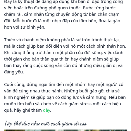
Đây là kỹ thuật dễ dàng áp dụng khi bạn đi dạo trong công
viên hoặc trên đường phố quen thuộc. Bước từng bước
chậm rãi, cảm nhận từng chuyển động từ bàn chân chạm
đất. Mỗi bước đi là một nhịp đập của tâm hồn, đưa ta gần
hơn với sự bình yên.
Thiền và chánh niệm không phải là sự trốn tránh thực tại,
mà là cách giúp bạn đối diện với nó một cách bình thản hơn.
Khi căng thẳng trở thành một phần của đời sống, việc dành
thời gian cho bản thân qua thiền hay chánh niệm sẽ giúp
bạn thấy rằng cuộc sống vẫn còn đó những điều giản dị và
đáng yêu.
Cuối cùng, đừng ngại tìm đến một nhóm hay một người cố
vấn để cùng nhau thực hành. Những buổi gặp gỡ, chia sẻ
kinh nghiệm sẽ giúp bạn có động lực và cảm hứng. Nếu bạn
muốn tìm hiểu sâu hơn về cách giảm stress một cách hiệu
quả, hãy ghé thăm
đây
.
Tập thể dục như một cách giảm stress