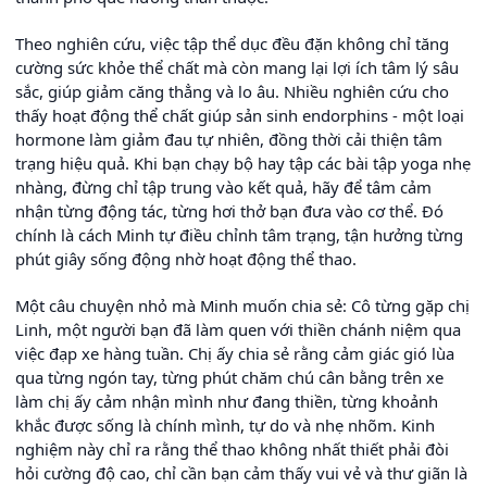
Theo nghiên cứu, việc tập thể dục đều đặn không chỉ tăng
cường sức khỏe thể chất mà còn mang lại lợi ích tâm lý sâu
sắc, giúp giảm căng thẳng và lo âu. Nhiều nghiên cứu cho
thấy hoạt động thể chất giúp sản sinh endorphins - một loại
hormone làm giảm đau tự nhiên, đồng thời cải thiện tâm
trạng hiệu quả. Khi bạn chạy bộ hay tập các bài tập yoga nhẹ
nhàng, đừng chỉ tập trung vào kết quả, hãy để tâm cảm
nhận từng động tác, từng hơi thở bạn đưa vào cơ thể. Đó
chính là cách Minh tự điều chỉnh tâm trạng, tận hưởng từng
phút giây sống động nhờ hoạt động thể thao.
Một câu chuyện nhỏ mà Minh muốn chia sẻ: Cô từng gặp chị
Linh, một người bạn đã làm quen với thiền chánh niệm qua
việc đạp xe hàng tuần. Chị ấy chia sẻ rằng cảm giác gió lùa
qua từng ngón tay, từng phút chăm chú cân bằng trên xe
làm chị ấy cảm nhận mình như đang thiền, từng khoảnh
khắc được sống là chính mình, tự do và nhẹ nhõm. Kinh
nghiệm này chỉ ra rằng thể thao không nhất thiết phải đòi
hỏi cường độ cao, chỉ cần bạn cảm thấy vui vẻ và thư giãn là