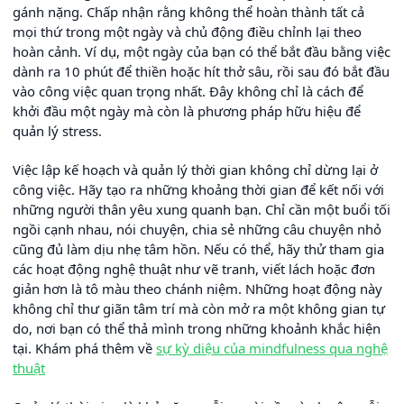
gánh nặng. Chấp nhận rằng không thể hoàn thành tất cả
mọi thứ trong một ngày và chủ động điều chỉnh lại theo
hoàn cảnh. Ví dụ, một ngày của bạn có thể bắt đầu bằng việc
dành ra 10 phút để thiền hoặc hít thở sâu, rồi sau đó bắt đầu
vào công việc quan trọng nhất. Đây không chỉ là cách để
khởi đầu một ngày mà còn là phương pháp hữu hiệu để
quản lý stress.
Việc lập kế hoạch và quản lý thời gian không chỉ dừng lại ở
công việc. Hãy tạo ra những khoảng thời gian để kết nối với
những người thân yêu xung quanh bạn. Chỉ cần một buổi tối
ngồi cạnh nhau, nói chuyện, chia sẻ những câu chuyện nhỏ
cũng đủ làm dịu nhẹ tâm hồn. Nếu có thể, hãy thử tham gia
các hoạt động nghệ thuật như vẽ tranh, viết lách hoặc đơn
giản hơn là tô màu theo chánh niệm. Những hoạt động này
không chỉ thư giãn tâm trí mà còn mở ra một không gian tự
do, nơi bạn có thể thả mình trong những khoảnh khắc hiện
tại. Khám phá thêm về
sự kỳ diệu của mindfulness qua nghệ
thuật