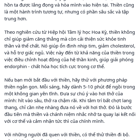
hồn ta được lắng đọng và hòa mình vào hiện tại. Thiền cũng
là một hành trình tương tự, nhưng có phần sâu sắc và tập
trung hơn.
Theo nghiên cứu từ Hiệp hội Tâm lý học Hoa Kỳ, thiền không
chỉ giúp giảm căng thẳng mà còn cải thiện sức khỏe tinh
thần và thể chất. Nó giúp ổn định nhịp tim, giảm cholesterol,
và hỗ trợ giấc ngủ. Việc này đến từ khả năng của thiền trong
việc điều chỉnh hoạt động của hệ thần kinh, giúp giải phóng
endorphin - chất hóa học tích cực trong cơ thể.
Nếu bạn mới bắt đầu với thiền, hãy thử với phương pháp
thiền ngắn gọn. Mỗi sáng, hãy dành 5-10 phút để ngồi trong
một không gian yên tĩnh. Đưa sự chú ý vào hơi thở của
mình: hít vào sâu, thở ra chậm rãi. Khi tâm trí bất chợt lang
thang, chỉ cần nhẹ nhàng đưa nó về với hơi thở. Đó là bước
đầu tiên mà thiền và chánh niệm nhắc nhở ta quay lại kết nối
với cơ thể và cảm nhận tức thì của chính mình.
Với những người đã quen với thiền, có thể thử thiền đi bộ.