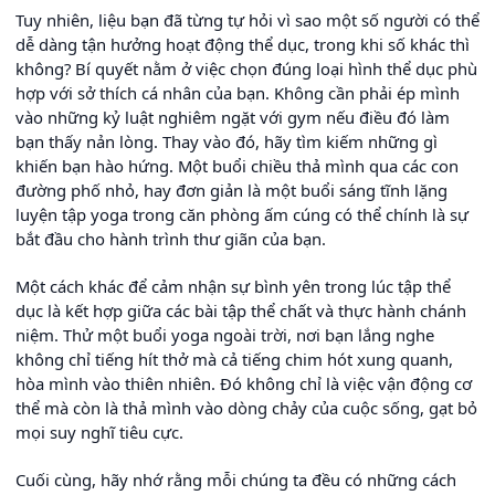
Tuy nhiên, liệu bạn đã từng tự hỏi vì sao một số người có thể
dễ dàng tận hưởng hoạt động thể dục, trong khi số khác thì
không? Bí quyết nằm ở việc chọn đúng loại hình thể dục phù
hợp với sở thích cá nhân của bạn. Không cần phải ép mình
vào những kỷ luật nghiêm ngặt với gym nếu điều đó làm
bạn thấy nản lòng. Thay vào đó, hãy tìm kiếm những gì
khiến bạn hào hứng. Một buổi chiều thả mình qua các con
đường phố nhỏ, hay đơn giản là một buổi sáng tĩnh lặng
luyện tập yoga trong căn phòng ấm cúng có thể chính là sự
bắt đầu cho hành trình thư giãn của bạn.
Một cách khác để cảm nhận sự bình yên trong lúc tập thể
dục là kết hợp giữa các bài tập thể chất và thực hành chánh
niệm. Thử một buổi yoga ngoài trời, nơi bạn lắng nghe
không chỉ tiếng hít thở mà cả tiếng chim hót xung quanh,
hòa mình vào thiên nhiên. Đó không chỉ là việc vận động cơ
thể mà còn là thả mình vào dòng chảy của cuộc sống, gạt bỏ
mọi suy nghĩ tiêu cực.
Cuối cùng, hãy nhớ rằng mỗi chúng ta đều có những cách