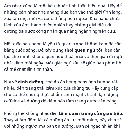
Âm nhạc cũng là một liều thuốc tinh thần hiệu quả. Hãy để
những bản nhạc nhẹ nhàng đưa bạn vào thế giới tĩnh lặng,
xua tan mệt mỏi và căng thẳng bên ngoài. Khả năng chữa
lành của âm thanh thiên nhiên hay những giai điệu du
dương đã được công nhận qua hàng ngành nghiên cứu.
Một giấc ngủ ngon là yếu tố quan trọng không kém để cân
bằng cuộc sống. Để xây dựng
thói quen ngủ tốt
, bạn cần
tạo cho mình không gian ngủ thoải mái và thời gian đi ngủ
nhất định mỗi ngày. Một giấc ngủ sâu sẽ giúp bạn phục hồi
cả thể chất lẫn tinh thần.
Noi về
dinh dưỡng
, chế độ ăn hàng ngày ảnh hưởng rất
nhiều đến trạng thái cảm xúc của chúng ta. Hãy cung cấp
cho cơ thể những thực phẩm lành mạnh, tránh lạm dụng
caffeine và đường để đảm bảo tâm trạng được cân bằng.
không thể không nhắc đến
tầm quan trọng của giao tiếp
.
Thay vì ôm đồm tất cả những áp lực một mình, hãy chia sẻ
với những người mà bạn tin tưởng. Bạn sẽ ngạc nhiên khi