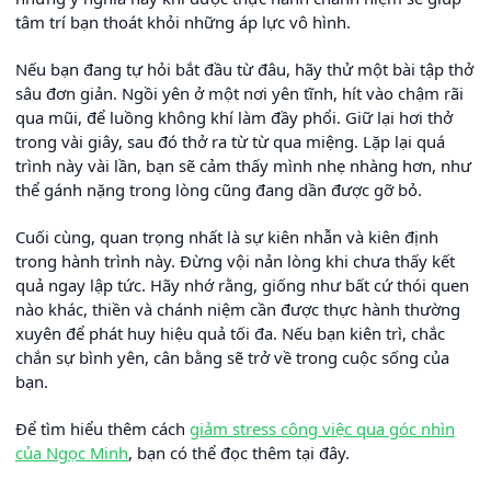
tâm trí bạn thoát khỏi những áp lực vô hình.
Nếu bạn đang tự hỏi bắt đầu từ đâu, hãy thử một bài tập thở
sâu đơn giản. Ngồi yên ở một nơi yên tĩnh, hít vào chậm rãi
qua mũi, để luồng không khí làm đầy phổi. Giữ lại hơi thở
trong vài giây, sau đó thở ra từ từ qua miệng. Lặp lại quá
trình này vài lần, bạn sẽ cảm thấy mình nhẹ nhàng hơn, như
thể gánh nặng trong lòng cũng đang dần được gỡ bỏ.
Cuối cùng, quan trọng nhất là sự kiên nhẫn và kiên định
trong hành trình này. Đừng vội nản lòng khi chưa thấy kết
quả ngay lập tức. Hãy nhớ rằng, giống như bất cứ thói quen
nào khác, thiền và chánh niệm cần được thực hành thường
xuyên để phát huy hiệu quả tối đa. Nếu bạn kiên trì, chắc
chắn sự bình yên, cân bằng sẽ trở về trong cuộc sống của
bạn.
Để tìm hiểu thêm cách
giảm stress công việc qua góc nhìn
của Ngọc Minh
, bạn có thể đọc thêm tại đây.