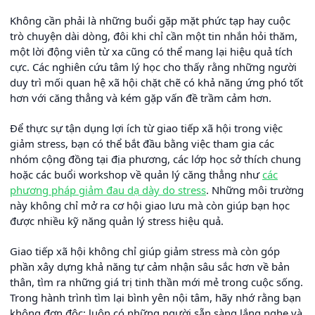
Không cần phải là những buổi gặp mặt phức tạp hay cuộc
trò chuyện dài dòng, đôi khi chỉ cần một tin nhắn hỏi thăm,
một lời động viên từ xa cũng có thể mang lại hiệu quả tích
cực. Các nghiên cứu tâm lý học cho thấy rằng những người
duy trì mối quan hệ xã hội chặt chẽ có khả năng ứng phó tốt
hơn với căng thẳng và kém gặp vấn đề trầm cảm hơn.
Để thực sự tận dụng lợi ích từ giao tiếp xã hội trong việc
giảm stress, bạn có thể bắt đầu bằng việc tham gia các
nhóm cộng đồng tại địa phương, các lớp học sở thích chung
hoặc các buổi workshop về quản lý căng thẳng như
các
phương pháp giảm đau dạ dày do stress
. Những môi trường
này không chỉ mở ra cơ hội giao lưu mà còn giúp bạn học
được nhiều kỹ năng quản lý stress hiệu quả.
Giao tiếp xã hội không chỉ giúp giảm stress mà còn góp
phần xây dựng khả năng tự cảm nhận sâu sắc hơn về bản
thân, tìm ra những giá trị tinh thần mới mẻ trong cuộc sống.
Trong hành trình tìm lại bình yên nội tâm, hãy nhớ rằng bạn
không đơn độc; luôn có những người sẵn sàng lắng nghe và