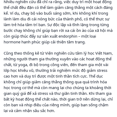
Nhiều nghiên cứu đã chỉ ra rằng, việc duy trì một hoạt động
thể chất đều đặn có thể làm giảm căng thẳng một cách đáng
kể. Ví dụ, chạy bộ vào buổi sáng sớm, khi không khí trong
lành làm dịu đi cái nóng bức của thành phố, có thể thực sự
làm trẻ hóa tâm trí bạn. Sự độc lập và tĩnh lặng trong từng
bước chạy không chỉ giúp bạn rời xa cái ồn ào của xã hội mà
còn giúp thúc đẩy sự sản xuất endorphin – một loại
hormone hạnh phúc giúp cải thiện tâm trạng.
Cũng theo thống kê từ Viện nghiên cứu tâm lý học Việt Nam,
những người tham gia thường xuyên vào các hoạt động thể
chất, từ yoga, đi bộ trong công viên, đến tham gia một vài
lớp học khiêu vũ, thường trải nghiệm mức độ giảm stress
cao hơn và duy trì được một tinh thần tích cực. Thể dục
không chỉ giúp giảm căng thẳng thông qua quá trình hóa
học trong cơ thể mà còn mang lại cho chúng ta khoảng thời
gian quý giá để xả stress và thư giãn tinh thần. Khi tham gia
bất kỳ hoạt động thể chất nào, thời gian trở nên dừng lại, chỉ
còn bạn và nhịp điệu của riêng mình, giúp bạn sống chậm
lại và cảm nhận sâu sắc hơn.