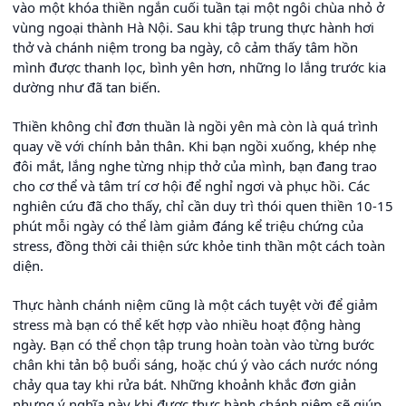
vào một khóa thiền ngắn cuối tuần tại một ngôi chùa nhỏ ở
vùng ngoại thành Hà Nội. Sau khi tập trung thực hành hơi
thở và chánh niệm trong ba ngày, cô cảm thấy tâm hồn
mình được thanh lọc, bình yên hơn, những lo lắng trước kia
dường như đã tan biến.
Thiền không chỉ đơn thuần là ngồi yên mà còn là quá trình
quay về với chính bản thân. Khi bạn ngồi xuống, khép nhẹ
đôi mắt, lắng nghe từng nhịp thở của mình, bạn đang trao
cho cơ thể và tâm trí cơ hội để nghỉ ngơi và phục hồi. Các
nghiên cứu đã cho thấy, chỉ cần duy trì thói quen thiền 10-15
phút mỗi ngày có thể làm giảm đáng kể triệu chứng của
stress, đồng thời cải thiện sức khỏe tinh thần một cách toàn
diện.
Thực hành chánh niệm cũng là một cách tuyệt vời để giảm
stress mà bạn có thể kết hợp vào nhiều hoạt động hàng
ngày. Bạn có thể chọn tập trung hoàn toàn vào từng bước
chân khi tản bộ buổi sáng, hoặc chú ý vào cách nước nóng
chảy qua tay khi rửa bát. Những khoảnh khắc đơn giản
nhưng ý nghĩa này khi được thực hành chánh niệm sẽ giúp