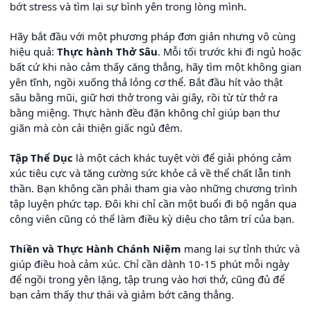
bớt stress và tìm lại sự bình yên trong lòng mình.
Hãy bắt đầu với một phương pháp đơn giản nhưng vô cùng
hiệu quả:
Thực hành Thở Sâu
. Mỗi tối trước khi đi ngủ hoặc
bất cứ khi nào cảm thấy căng thẳng, hãy tìm một không gian
yên tĩnh, ngồi xuống thả lỏng cơ thể. Bắt đầu hít vào thật
sâu bằng mũi, giữ hơi thở trong vài giây, rồi từ từ thở ra
bằng miệng. Thực hành đều đặn không chỉ giúp bạn thư
giãn mà còn cải thiện giấc ngủ đêm.
Tập Thể Dục
là một cách khác tuyệt vời để giải phóng cảm
xúc tiêu cực và tăng cường sức khỏe cả về thể chất lẫn tinh
thần. Bạn không cần phải tham gia vào những chương trình
tập luyện phức tạp. Đôi khi chỉ cần một buổi đi bộ ngắn qua
công viên cũng có thể làm điều kỳ diệu cho tâm trí của bạn.
Thiền và Thực Hành Chánh Niệm
mang lại sự tỉnh thức và
giúp điều hoà cảm xúc. Chỉ cần dành 10-15 phút mỗi ngày
để ngồi trong yên lặng, tập trung vào hơi thở, cũng đủ để
bạn cảm thấy thư thái và giảm bớt căng thẳng.