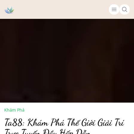
Khám Phá
Ta88: Khám Phá Thế Giới Giải Trí
Trực Tuyến Đầy Hấp Dẫn