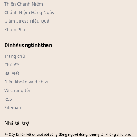
Thiền Chánh Niệm
Chánh Niệm Hằng Ngày
Giảm Stress Hiệu Quả
Khám Phá
Dinhduongtinhthan
Trang chủ
Chủ đề
Bài viết
Điều khoản và dịch vụ
Về chúng tôi
RSS
Sitemap
Nhà tài trợ
** Đây là liên kết chia sẻ bới cộng đồng người dùng, chúng tôi không chịu trách