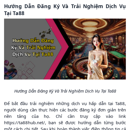
Hướng Dẫn Đăng Ký Và Trải Nghiệm Dịch Vụ
Tại Ta88
Hướng Dẫn Đăng Ký Và Trải Nghiệm Dịch Vụ Tại Ta88
Để bắt đầu trải nghiệm những dịch vụ hấp dẫn tại Ta88,
người dùng cần thực hiện các bước đăng ký đơn giản trên
nền tảng của họ. Chỉ cần truy cập vào link
https://ta88hub.net/, bạn sẽ được hướng dẫn từng bước
một cách chi tiết. Sau khi hoàn thành việc điền thông tin cá