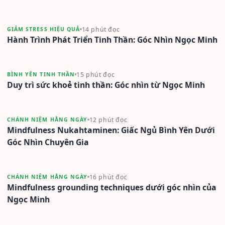
14 phút đọc
GIẢM STRESS HIỆU QUẢ
Hành Trình Phát Triển Tinh Thần: Góc Nhìn Ngọc Minh
15 phút đọc
BÌNH YÊN TINH THẦN
Duy trì sức khoẻ tinh thần: Góc nhìn từ Ngọc Minh
12 phút đọc
CHÁNH NIỆM HẰNG NGÀY
Mindfulness Nukahtaminen: Giấc Ngủ Bình Yên Dưới
Góc Nhìn Chuyên Gia
16 phút đọc
CHÁNH NIỆM HẰNG NGÀY
Mindfulness grounding techniques dưới góc nhìn của
Ngọc Minh