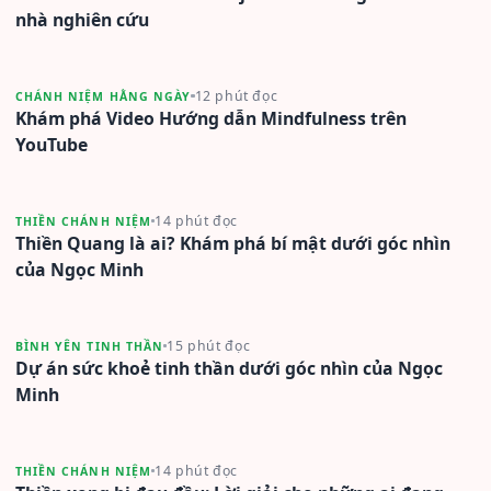
nhà nghiên cứu
12 phút đọc
CHÁNH NIỆM HẰNG NGÀY
Khám phá Video Hướng dẫn Mindfulness trên
YouTube
14 phút đọc
THIỀN CHÁNH NIỆM
Thiền Quang là ai? Khám phá bí mật dưới góc nhìn
của Ngọc Minh
15 phút đọc
BÌNH YÊN TINH THẦN
Dự án sức khoẻ tinh thần dưới góc nhìn của Ngọc
Minh
14 phút đọc
THIỀN CHÁNH NIỆM