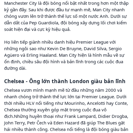
Manchester City là đội bóng nổi bật nhất trong hơn một thập
kỷ gần đây. Sau khi được đầu tư mạnh mẽ, Man City nhanh
chóng vươn lên trở thành thế lực số một nước Anh. Dưới sự
dẫn dắt của Pep Guardiola, đội bóng xây dựng lối chơi kiểm
soát hiện đại và cực kỳ hiệu quả.
Họ liên tiếp giành nhiều danh hiệu Premier League với
những ngôi sao như Kevin De Bruyne, David Silva, Sergio
Agüero và Erling Haaland. Man City hiện là hình mẫu về sự
ổn định, chiều sâu đội hình và bản lĩnh trong các cuộc đua
đường dài.
Chelsea - Ông lớn thành London giàu bản lĩnh
Chelsea vươn mình mạnh mẽ từ đầu những năm 2000 và
nhanh chóng trở thành thế lực lớn tại Premier League. Dưới
thời nhiều HLV nổi tiếng như Mourinho, Ancelotti hay Conte,
Chelsea thường xuyên góp mặt trong cuộc đua vô
địch.
Những huyền thoại như Frank Lampard, Didier Drogba,
John Terry, Petr Čech và Eden Hazard đã giúp The Blues gặt
hái nhiều thành công. Chelsea nổi tiếng là đội bóng giàu bản