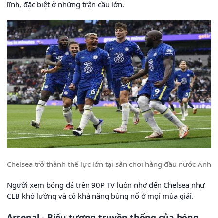
lĩnh, đặc biệt ở những trận cầu lớn.
Chelsea trở thành thế lực lớn tại sân chơi hàng đầu nước Anh
Người xem bóng đá trên
90P TV
luôn nhớ đến Chelsea như
CLB khó lường và có khả năng bùng nổ ở mọi mùa giải.
Arsenal - Biểu tượng truyền thống của bóng