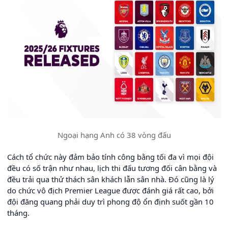
Ngoại hạng Anh có 38 vòng đấu
Cách tổ chức này đảm bảo tính công bằng tối đa vì mọi đội
đều có số trận như nhau, lịch thi đấu tương đối cân bằng và
đều trải qua thử thách sân khách
lẫn
sân nhà. Đó cũng là lý
do chức vô địch Premier League được đánh giá rất cao, bởi
đội đăng quang phải duy trì phong độ ổn định suốt gần 10
tháng.