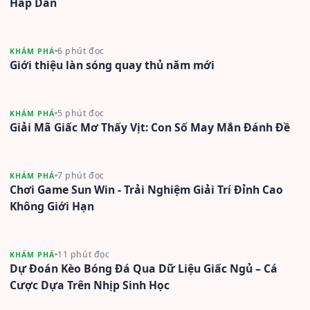
Hấp Dẫn
6 phút đọc
KHÁM PHÁ
Giới thiệu làn sóng quay thủ năm mới
5 phút đọc
KHÁM PHÁ
Giải Mã Giấc Mơ Thấy Vịt: Con Số May Mắn Đánh Đề
7 phút đọc
KHÁM PHÁ
Chơi Game Sun Win - Trải Nghiệm Giải Trí Đỉnh Cao
Không Giới Hạn
11 phút đọc
KHÁM PHÁ
Dự Đoán Kèo Bóng Đá Qua Dữ Liệu Giấc Ngủ – Cá
Cược Dựa Trên Nhịp Sinh Học