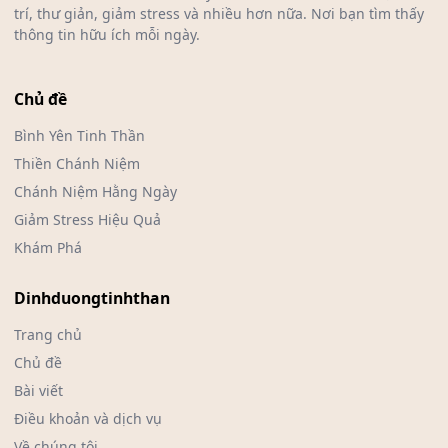
trí, thư giản, giảm stress và nhiều hơn nữa. Nơi bạn tìm thấy
thông tin hữu ích mỗi ngày.
Chủ đề
Bình Yên Tinh Thần
Thiền Chánh Niệm
Chánh Niệm Hằng Ngày
Giảm Stress Hiệu Quả
Khám Phá
Dinhduongtinhthan
Trang chủ
Chủ đề
Bài viết
Điều khoản và dịch vụ
Về chúng tôi