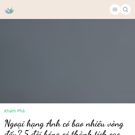
Khám Phá
Ngoại hạng Anh có bao nhiêu vòng
đấu? 5 đội bóng có thành tích cao