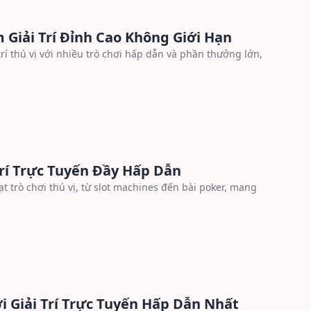
 Giải Trí Đỉnh Cao Không Giới Hạn
í thú vị với nhiều trò chơi hấp dẫn và phần thưởng lớn,
Trí Trực Tuyến Đầy Hấp Dẫn
t trò chơi thú vị, từ slot machines đến bài poker, mang
 Giải Trí Trực Tuyến Hấp Dẫn Nhất