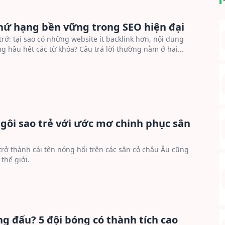
 thứ hạng bền vững trong SEO hiện đại
rở: tại sao có những website ít backlink hơn, nội dung
ng hầu hết các từ khóa? Câu trả lời thường nằm ở hai
gôi sao trẻ với ước mơ chinh phục sân
ở thành cái tên nóng hổi trên các sân cỏ châu Âu cũng
thế giới.
g đấu? 5 đội bóng có thành tích cao