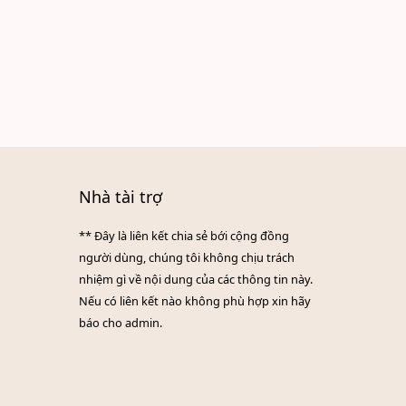
Nhà tài trợ
** Đây là liên kết chia sẻ bới cộng đồng
người dùng, chúng tôi không chịu trách
nhiệm gì về nội dung của các thông tin này.
Nếu có liên kết nào không phù hợp xin hãy
báo cho admin.