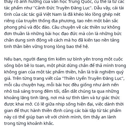
thấy rõ ảnh hưởng của văn học Trung Quốc, cụ thể là từ các
tác phẩm như "Cảnh Đức Truyền Đăng Lục". Dẫu vậy, cái tài
tình của các tác giả Việt Nam là đã khéo léo lồng ghép nét
riêng của truyền thống địa phương, tạo nên một bản sắc
phong phú và độc đáo. Câu chuyện về các thiền sư không
đơn thuần là những bài học đạo đức mà còn là những bức
chân dung sinh động về cách mà họ đã kiến tạo nền tảng
tinh thần bền vững trong lòng bao thế hệ.
Nếu bạn, người đang tìm kiếm sự bình yên trong một cuộc
sống bộn bề lo toan, một phút dừng chân để thả mình trong
không gian của một tác phẩm thiền, hẳn là trải nghiệm quý
giá. Trên từng trang viết của "Thiền Uyển Truyền Đăng Lục",
mỗi câu chuyện hay, mỗi bài học đều giống như ánh nến
nhỏ toả sáng trong đêm tối, dẫn dắt chúng ta qua những
khoảng lặng tinh lặng, nơi mà sự tĩnh tâm và tự giác thức
được khai mở. Có lẽ giữa nhịp sống hiện đại, việc dành thời
gian để thực hành thiền định cùng các bài tập từ tác phẩm
này có thể giúp bạn về với chính mình, tìm thấy an lành
trong từng khoảnh khắc.