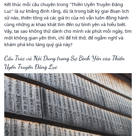
Kết thúc mỗi câu chuyện trong "Thiền Uyển Truyền Đăng
Lục" là sự khẳng định rằng, dù là trong bất kỳ giai đoạn lịch
sử nào, thiền tông và các giá trị của nó vẫn luôn đồng hành
cùng những ai khao khát tìm đến sự bình yên và hiểu biết.
Vậy, tại sao không thử dành cho mình vài phút mỗi ngày, tìm
một không gian yên tĩnh, chỉ để hít thở, để ngẫm nghĩ và
khám phá kho tàng quý giá này?
Cấu Trúc và Nội Dung trong Sự Bình Yên của Thiền
Uyển Truyền Đăng Lục