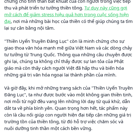
chứng cho tinh thần bất khuất của con người trong việc tiếp
thu và phát triển tư tưởng thiền tông.
Tư duy này cũng gợi
mở cách để giảm stress hiệu quả hơn trong cuộc sống hiện
đại
, nơi mà những bài học của thiền có thể giúp chúng ta tìm
lại sự cân bằng nội tâm.
"Thiền Uyển Truyền Đăng Lục" còn là minh chứng cho sự
giao thoa văn hóa mạnh mẽ giữa Việt Nam và các dòng chảy
tư tưởng từ Trung Quốc. Thông qua những câu chuyện được
ghi lại, chúng ta không chỉ thấy được sự lan tỏa của Phật
giáo mà còn thấy cách người Việt đã hấp thu và biến hóa
những giá trị văn hóa ngoại lai thành phần của mình.
Và giờ đây, khi mở những trang sách của "Thiền Uyển Truyền
Đăng Lục", ta như được bước vào một không gian thiền tịnh,
nơi mỗi từ ngữ đều vang lên những lời dạy từ quá khứ, dẫn
dắt ta về phía bình yên. Quan trọng hơn hết, tác phẩm này
còn là cầu nối giúp con người hiện đại tiếp cận những giá trị
trường tồn của thiền tông, từ đó hỗ trợ việc chăm sóc và
nuôi dưỡng tinh thần một cách bền vững.