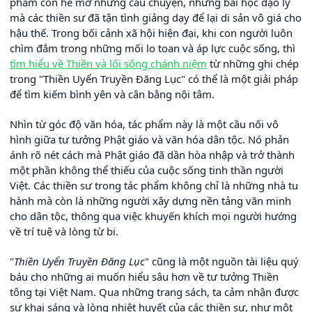
phẩm còn hé mở những câu chuyện, những bài học đạo lý
mà các thiền sư đã tận tình giảng dạy để lại di sản vô giá cho
hậu thế. Trong bối cảnh xã hội hiện đại, khi con người luôn
chìm đắm trong những mối lo toan và áp lực cuộc sống, thì
tìm hiểu về Thiền và lối sống chánh niệm
từ những ghi chép
trong "Thiền Uyển Truyền Đăng Lục" có thể là một giải pháp
để tìm kiếm bình yên và cân bằng nội tâm.
Nhìn từ góc độ văn hóa, tác phẩm này là một cầu nối vô
hình giữa tư tưởng Phật giáo và văn hóa dân tộc. Nó phản
ánh rõ nét cách mà Phật giáo đã dần hòa nhập và trở thành
một phần không thể thiếu của cuộc sống tinh thần người
Việt. Các thiền sư trong tác phẩm không chỉ là những nhà tu
hành mà còn là những người xây dựng nền tảng văn minh
cho dân tộc, thông qua việc khuyến khích mọi người hướng
về trí tuệ và lòng từ bi.
"
Thiền Uyển Truyền Đăng Lục
" cũng là một nguồn tài liệu quý
báu cho những ai muốn hiểu sâu hơn về tư tưởng Thiền
tông tại Việt Nam. Qua những trang sách, ta cảm nhận được
sự khai sáng và lòng nhiệt huyết của các thiền sư, như một