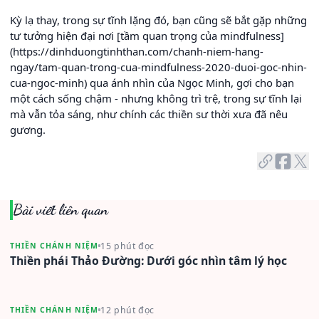
Kỳ lạ thay, trong sự tĩnh lặng đó, bạn cũng sẽ bắt gặp những
tư tưởng hiện đại nơi [tầm quan trọng của mindfulness]
(https://dinhduongtinhthan.com/chanh-niem-hang-
ngay/tam-quan-trong-cua-mindfulness-2020-duoi-goc-nhin-
cua-ngoc-minh) qua ánh nhìn của Ngọc Minh, gợi cho bạn
một cách sống chậm - nhưng không trì trệ, trong sự tĩnh lại
mà vẫn tỏa sáng, như chính các thiền sư thời xưa đã nêu
gương.
Bài viết liên quan
15 phút đọc
THIỀN CHÁNH NIỆM
Thiền phái Thảo Đường: Dưới góc nhìn tâm lý học
12 phút đọc
THIỀN CHÁNH NIỆM