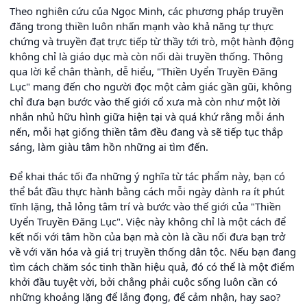
Theo nghiên cứu của Ngọc Minh, các phương pháp truyền
đăng trong thiền luôn nhấn mạnh vào khả năng tự thực
chứng và truyền đạt trực tiếp từ thầy tới trò, một hành động
không chỉ là giáo dục mà còn nối dài truyền thống. Thông
qua lời kể chân thành, dễ hiểu, "Thiền Uyển Truyền Đăng
Lục" mang đến cho người đọc một cảm giác gần gũi, không
chỉ đưa bạn bước vào thế giới cổ xưa mà còn như một lời
nhắn nhủ hữu hình giữa hiện tại và quá khứ rằng mỗi ánh
nến, mỗi hạt giống thiền tâm đều đang và sẽ tiếp tục thắp
sáng, làm giàu tâm hồn những ai tìm đến.
Để khai thác tối đa những ý nghĩa từ tác phẩm này, bạn có
thể bắt đầu thực hành bằng cách mỗi ngày dành ra ít phút
tĩnh lặng, thả lỏng tâm trí và bước vào thế giới của "Thiền
Uyển Truyền Đăng Lục". Việc này không chỉ là một cách để
kết nối với tâm hồn của bạn mà còn là cầu nối đưa bạn trở
về với văn hóa và giá trị truyền thống dân tộc. Nếu bạn đang
tìm cách chăm sóc tinh thần hiệu quả, đó có thể là một điểm
khởi đầu tuyệt vời, bởi chẳng phải cuộc sống luôn cần có
những khoảng lặng để lắng đọng, để cảm nhận, hay sao?