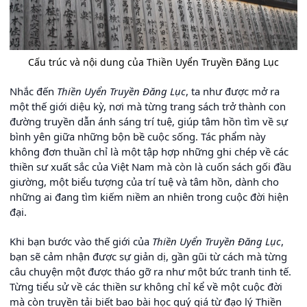
Cấu trúc và nội dung của Thiền Uyển Truyền Đăng Lục
Nhắc đến
Thiền Uyển Truyền Đăng Lục
, ta như được mở ra
một thế giới diệu kỳ, nơi mà từng trang sách trở thành con
đường truyền dẫn ánh sáng trí tuệ, giúp tâm hồn tìm về sự
bình yên giữa những bộn bề cuộc sống. Tác phẩm này
không đơn thuần chỉ là một tập hợp những ghi chép về các
thiền sư xuất sắc của Việt Nam mà còn là cuốn sách gối đầu
giường, một biểu tượng của trí tuệ và tâm hồn, dành cho
những ai đang tìm kiếm niềm an nhiên trong cuộc đời hiện
đại.
Khi bạn bước vào thế giới của
Thiền Uyển Truyền Đăng Lục
,
bạn sẽ cảm nhận được sự giản dị, gần gũi từ cách mà từng
câu chuyện một được tháo gỡ ra như một bức tranh tinh tế.
Từng tiểu sử về các thiền sư không chỉ kể về một cuộc đời
mà còn truyền tải biết bao bài học quý giá từ đạo lý Thiền