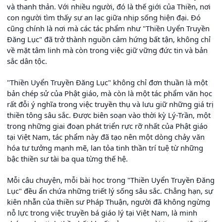
và thanh thản. Với nhiều người, đó là thế giới của Thiền, nơi
con người tìm thấy sự an lạc giữa nhịp sống hiện đại. Đó
cũng chính là nơi mà các tác phẩm như "Thiền Uyển Truyền
Đăng Lục" đã trở thành nguồn cảm hứng bất tận, không chỉ
về mặt tâm linh mà còn trong việc giữ vững đức tin và bản
sắc dân tộc.
"Thiền Uyển Truyền Đăng Lục" không chỉ đơn thuần là một
bản chép sử của Phật giáo, mà còn là một tác phẩm văn học
rất đỗi ý nghĩa trong việc truyền thụ và lưu giữ những giá trị
thiền tông sâu sắc. Được biên soạn vào thời kỳ Lý-Trần, một
trong những giai đoạn phát triển rực rỡ nhất của Phật giáo
tại Việt Nam, tác phẩm này đã tạo nên một dòng chảy văn
hóa tư tưởng mạnh mẽ, lan tỏa tinh thần trí tuệ từ những
bậc thiền sư tài ba qua từng thế hệ.
Mỗi câu chuyện, mỗi bài học trong "Thiền Uyển Truyền Đăng
Lục" đều ẩn chứa những triết lý sống sâu sắc. Chẳng hạn, sự
kiên nhẫn của thiền sư Pháp Thuận, người đã không ngừng
nỗ lực trong việc truyền bá giáo lý tại Việt Nam, là minh