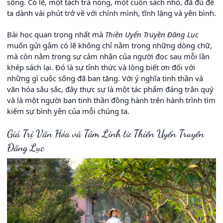
sống. Có lẽ, một tách trà nóng, một cuốn sách nhỏ, đã đủ để
ta dành vài phút trở về với chính mình, tĩnh lặng và yên bình.
Bài học quan trọng nhất mà
Thiền Uyển Truyền Đăng Lục
muốn gửi gắm có lẽ không chỉ nằm trong những dòng chữ,
mà còn nằm trong sự cảm nhận của người đọc sau mỗi lần
khép sách lại. Đó là sự tỉnh thức và lòng biết ơn đối với
những gì cuộc sống đã ban tặng. Với ý nghĩa tinh thần và
văn hóa sâu sắc, đây thực sự là một tác phẩm đáng trân quý
và là một người bạn tinh thần đồng hành trên hành trình tìm
kiếm sự bình yên của mỗi chúng ta.
Giá Trị Văn Hóa và Tâm Linh từ Thiền Uyển Truyền
Đăng Lục