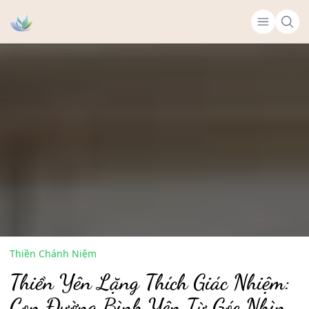
Thiền Chánh Niệm
Thiền Yên Lặng Thích Giác Nhiệm:
Con Đường Bình Yên Từ Góc Nhìn