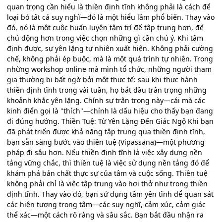
quan trọng cần hiểu là thiền định tĩnh không phải là cách để
loại bỏ tất cả suy nghĩ—đó là một hiểu lầm phổ biến. Thay vào
đó, nó là một cuộc huấn luyện tâm trí để tập trung hơn, để
chủ động hơn trong việc chọn những gì cần chú ý. Khi tâm
định được, sự yên lặng tự nhiên xuất hiện. Không phải cường
chế, không phải ép buộc, mà là một quá trình tự nhiên. Trong
những workshop online mà mình tổ chức, những người tham
gia thường bị bất ngờ bởi một thực tế: sau khi thực hành
thiền định tĩnh trong vài tuần, họ bắt đầu trân trọng những
khoảnh khắc yên lặng. Chính sự trân trọng này—cái mà các
kinh điển gọi là "thích"—chính là dấu hiệu cho thấy bạn đang
đi đúng hướng. Thiền Tuệ: Từ Yên Lặng Đến Giác Ngộ Khi bạn
đã phát triển được khả năng tập trung qua thiền định tĩnh,
bạn sẵn sàng bước vào thiền tuệ (Vipassana)—một phương
pháp đi sâu hơn. Nếu thiền định tĩnh là việc xây dựng nền
tảng vững chắc, thì thiền tuệ là việc sử dụng nền tảng đó để
khám phá bản chất thực sự của tâm và cuộc sống. Thiền tuệ
không phải chỉ là việc tập trung vào hơi thở như trong thiền
định tĩnh. Thay vào đó, bạn sử dụng tâm yên tĩnh để quan sát
các hiện tượng trong tâm—các suy nghĩ, cảm xúc, cảm giác
thể xác—một cách rõ ràng và sâu sắc. Bạn bắt đầu nhận ra