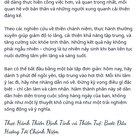
dễ dàng thực hiện công việc hơn, và quan trọng nhất, mối
quan hệ với bản thân và những người xung quanh cải thiện
đáng kể.
Theo các nghiên cứu về thiền chánh niệm, thực hành thường
xuyên giúp giảm độ lo lắng, cải thiện khả năng tập trung, và
tăng cường sức khỏe tinh thần. Những kết quả này không
phải ngẫu nhiên – chúng là tự nhiên nảy sinh khi bạn liên tục
nuôi dưỡng tâm yên lặng và sáng suốt.
Bạn có thể bắt đầu bằng một bài tập đơn giản: hôm nay, hãy
dành 5 phút để ngồi yên, tập trung vào hơi thở. Mỗi khi tâm
ý lạc đi, hãy nhẹ nhàng dẫn nó về. Đừng kỳ vọng điều gì đặc
biệt – chỉ cần làm và cảm nhận. Năm thành phần này sẽ dần
dần hiện diện trong cuộc sống hàng ngày của bạn, không
phải như một lý thuyết khô cứng mà như một trải nghiệm
sống động và ý nghĩa.
Thực Hành Thiền Định Tĩnh và Thiền Tuệ: Bước Đầu
Hướng Tới Chánh Niệm