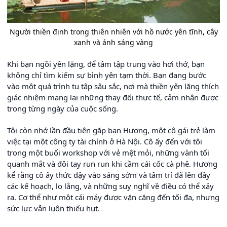
Người thiền định trong thiên nhiên với hồ nước yên tĩnh, cây
xanh và ánh sáng vàng
Khi bạn ngồi yên lặng, để tâm tập trung vào hơi thở, bạn
không chỉ tìm kiếm sự bình yên tạm thời. Bạn đang bước
vào một quá trình tu tập sâu sắc, nơi mà thiền yên lặng thích
giác nhiệm mang lại những thay đổi thực tế, cảm nhận được
trong từng ngày của cuộc sống.
Tôi còn nhớ lần đầu tiên gặp bạn Hương, một cô gái trẻ làm
việc tại một công ty tài chính ở Hà Nội. Cô ấy đến với tôi
trong một buổi workshop với vẻ mệt mỏi, những vành tối
quanh mắt và đôi tay run run khi cầm cái cốc cà phê. Hương
kể rằng cô ấy thức dậy vào sáng sớm và tâm trí đã lên đầy
các kế hoạch, lo lắng, và những suy nghĩ về điều có thể xảy
ra. Cơ thể như một cái máy được vặn căng đến tối đa, nhưng
sức lực vẫn luôn thiếu hụt.