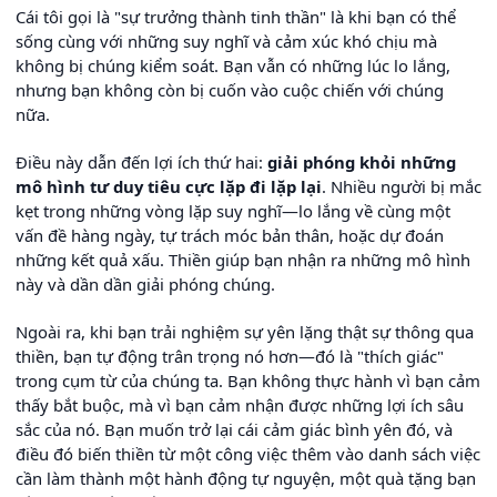
Cái tôi gọi là "sự trưởng thành tinh thần" là khi bạn có thể
sống cùng với những suy nghĩ và cảm xúc khó chịu mà
không bị chúng kiểm soát. Bạn vẫn có những lúc lo lắng,
nhưng bạn không còn bị cuốn vào cuộc chiến với chúng
nữa.
Điều này dẫn đến lợi ích thứ hai:
giải phóng khỏi những
mô hình tư duy tiêu cực lặp đi lặp lại
. Nhiều người bị mắc
kẹt trong những vòng lặp suy nghĩ—lo lắng về cùng một
vấn đề hàng ngày, tự trách móc bản thân, hoặc dự đoán
những kết quả xấu. Thiền giúp bạn nhận ra những mô hình
này và dần dần giải phóng chúng.
Ngoài ra, khi bạn trải nghiệm sự yên lặng thật sự thông qua
thiền, bạn tự động trân trọng nó hơn—đó là "thích giác"
trong cụm từ của chúng ta. Bạn không thực hành vì bạn cảm
thấy bắt buộc, mà vì bạn cảm nhận được những lợi ích sâu
sắc của nó. Bạn muốn trở lại cái cảm giác bình yên đó, và
điều đó biến thiền từ một công việc thêm vào danh sách việc
cần làm thành một hành động tự nguyện, một quà tặng bạn