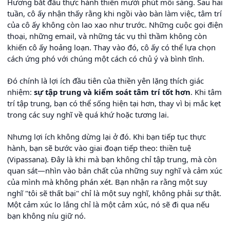
Hương bắt đầu thực hành thiền mười phút mỗi sáng. Sau hai
tuần, cô ấy nhận thấy rằng khi ngồi vào bàn làm việc, tâm trí
của cô ấy không còn lao xao như trước. Những cuộc gọi điện
thoại, những email, và những tác vụ thì thầm không còn
khiến cô ấy hoảng loạn. Thay vào đó, cô ấy có thể lựa chọn
cách ứng phó với chúng một cách có chủ ý và bình tĩnh.
Đó chính là lợi ích đầu tiên của thiền yên lặng thích giác
nhiệm:
sự tập trung và kiểm soát tâm trí tốt hơn
. Khi tâm
trí tập trung, bạn có thể sống hiện tại hơn, thay vì bị mắc kẹt
trong các suy nghĩ về quá khứ hoặc tương lai.
Nhưng lợi ích không dừng lại ở đó. Khi bạn tiếp tục thực
hành, bạn sẽ bước vào giai đoạn tiếp theo: thiền tuệ
(Vipassana). Đây là khi mà bạn không chỉ tập trung, mà còn
quan sát—nhìn vào bản chất của những suy nghĩ và cảm xúc
của mình mà không phán xét. Bạn nhận ra rằng một suy
nghĩ "tôi sẽ thất bại" chỉ là một suy nghĩ, không phải sự thật.
Một cảm xúc lo lắng chỉ là một cảm xúc, nó sẽ đi qua nếu
bạn không níu giữ nó.