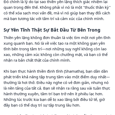
Đó chính là lý do tại sao thiền yên lặng thích giác nhiệm lại
quan trọng đến thế. Không phải vì nó là một "thuốc thần kỳ"
có thể xóa sạch mọi vấn đề, mà vì nó giúp bạn thay đổi cách
mà bạn tương tác với tâm trí và cảm xúc của chính mình.
Sự Yên Tĩnh Thật Sự Bắt Đầu Từ Bên Trong
Thiền yên lặng không đơn thuần là việc tìm một nơi yên tĩnh
xung quanh bạn. Nó là về việc tạo ra một không gian yên
tĩnh bên trong tâm trí—nơi những suy nghĩ không còn lao
xao, những cảm xúc không còn chưởng mặt, và bạn có thể
nhận ra bản chất thật của chính mình.
Khi bạn thực hành thiền định tĩnh (Shamatha), bạn dần dần
phát triển khả năng tập trung tâm vào một điểm duy nhất—
thường là hơi thở. Điều này nghe có vẻ đơn giản, nhưng nó
là nền tảng của tất cả. Bạn sẽ nhận ra rằng sau vài tuần thực
hành thường xuyên, tâm trí bạn trở nên ít phiêu lạc hơn.
Những lúc trước kia bạn dễ bị xao lãng bởi điều tử tế, giờ
đây bạn có thể duy trì sự tập trung lâu hơn.