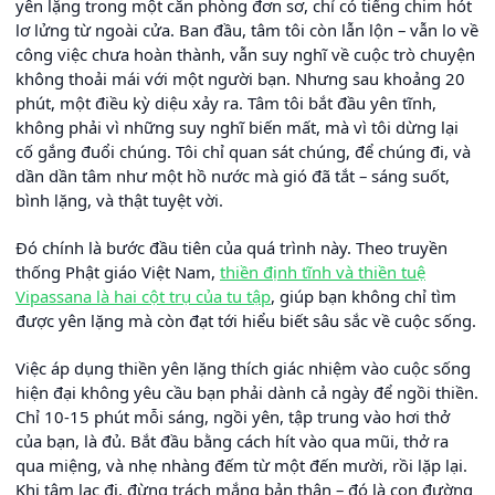
yên lặng trong một căn phòng đơn sơ, chỉ có tiếng chim hót
lơ lửng từ ngoài cửa. Ban đầu, tâm tôi còn lẫn lộn – vẫn lo về
công việc chưa hoàn thành, vẫn suy nghĩ về cuộc trò chuyện
không thoải mái với một người bạn. Nhưng sau khoảng 20
phút, một điều kỳ diệu xảy ra. Tâm tôi bắt đầu yên tĩnh,
không phải vì những suy nghĩ biến mất, mà vì tôi dừng lại
cố gắng đuổi chúng. Tôi chỉ quan sát chúng, để chúng đi, và
dần dần tâm như một hồ nước mà gió đã tắt – sáng suốt,
bình lặng, và thật tuyệt vời.
Đó chính là bước đầu tiên của quá trình này. Theo truyền
thống Phật giáo Việt Nam,
thiền định tĩnh và thiền tuệ
Vipassana là hai cột trụ của tu tập
, giúp bạn không chỉ tìm
được yên lặng mà còn đạt tới hiểu biết sâu sắc về cuộc sống.
Việc áp dụng thiền yên lặng thích giác nhiệm vào cuộc sống
hiện đại không yêu cầu bạn phải dành cả ngày để ngồi thiền.
Chỉ 10-15 phút mỗi sáng, ngồi yên, tập trung vào hơi thở
của bạn, là đủ. Bắt đầu bằng cách hít vào qua mũi, thở ra
qua miệng, và nhẹ nhàng đếm từ một đến mười, rồi lặp lại.
Khi tâm lạc đi, đừng trách mắng bản thân – đó là con đường