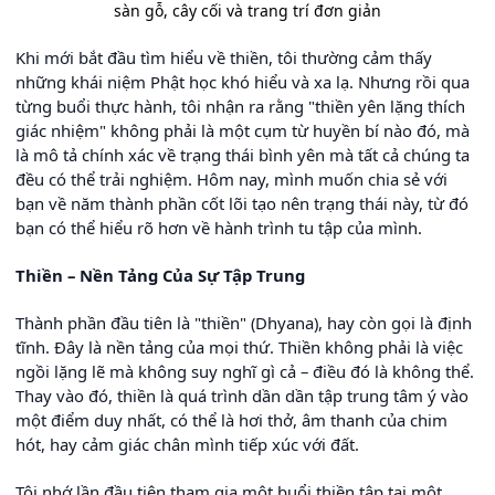
sàn gỗ, cây cối và trang trí đơn giản
Khi mới bắt đầu tìm hiểu về thiền, tôi thường cảm thấy
những khái niệm Phật học khó hiểu và xa lạ. Nhưng rồi qua
từng buổi thực hành, tôi nhận ra rằng "thiền yên lặng thích
giác nhiệm" không phải là một cụm từ huyền bí nào đó, mà
là mô tả chính xác về trạng thái bình yên mà tất cả chúng ta
đều có thể trải nghiệm. Hôm nay, mình muốn chia sẻ với
bạn về năm thành phần cốt lõi tạo nên trạng thái này, từ đó
bạn có thể hiểu rõ hơn về hành trình tu tập của mình.
Thiền – Nền Tảng Của Sự Tập Trung
Thành phần đầu tiên là "thiền" (Dhyana), hay còn gọi là định
tĩnh. Đây là nền tảng của mọi thứ. Thiền không phải là việc
ngồi lặng lẽ mà không suy nghĩ gì cả – điều đó là không thể.
Thay vào đó, thiền là quá trình dần dần tập trung tâm ý vào
một điểm duy nhất, có thể là hơi thở, âm thanh của chim
hót, hay cảm giác chân mình tiếp xúc với đất.
Tôi nhớ lần đầu tiên tham gia một buổi thiền tập tại một