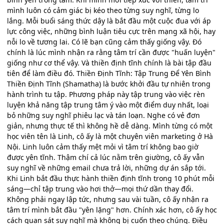
mình luôn có cảm giác bị kéo theo từng suy nghĩ, từng lo
lắng. Mỗi buổi sáng thức dậy là bắt đầu một cuộc đua với áp
lực công việc, những bình luận tiêu cực trên mạng xã hội, hay
nỗi lo về tương lai. Có lẽ bạn cũng cảm thấy giống vậy. Đó
chính là lúc mình nhận ra rằng tâm trí cần được "huấn luyện"
giống như cơ thể vậy. Và thiền định tĩnh chính là bài tập đầu
tiên để làm điều đó. Thiền Định Tĩnh: Tập Trung Để Yên Bình
Thiền Định Tĩnh (Shamatha) là bước khởi đầu tự nhiên trong
hành trình tu tập. Phương pháp này tập trung vào việc rèn
luyện khả năng tập trung tâm ý vào một điểm duy nhất, loại
bỏ những suy nghĩ phiêu lạc và tán loạn. Nghe có vẻ đơn
giản, nhưng thực tế thì không hề dễ dàng. Mình từng có một
học viên tên là Linh, cô ấy là một chuyên viên marketing ở Hà
Nội. Linh luôn cảm thấy mệt mỏi vì tâm trí không bao giờ
được yên tĩnh. Thậm chí cả lúc nằm trên giường, cô ấy vẫn
suy nghĩ về những email chưa trả lời, những dự án sắp tới.
Khi Linh bắt đầu thực hành thiền định tĩnh trong 10 phút mỗi
sáng—chỉ tập trung vào hơi thở—mọi thứ dần thay đổi.
Không phải ngay lập tức, nhưng sau vài tuần, cô ấy nhận ra
tâm trí mình bắt đầu "yên lặng" hơn. Chính xác hơn, cô ấy học
cách quan sát suy nghĩ mà không bị cuốn theo chúng. Điều