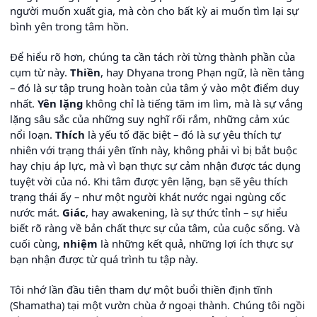
người muốn xuất gia, mà còn cho bất kỳ ai muốn tìm lại sự
bình yên trong tâm hồn.
Để hiểu rõ hơn, chúng ta cần tách rời từng thành phần của
cụm từ này.
Thiền
, hay Dhyana trong Phạn ngữ, là nền tảng
– đó là sự tập trung hoàn toàn của tâm ý vào một điểm duy
nhất.
Yên lặng
không chỉ là tiếng tăm im lìm, mà là sự vắng
lặng sâu sắc của những suy nghĩ rối rắm, những cảm xúc
nổi loạn.
Thích
là yếu tố đặc biệt – đó là sự yêu thích tự
nhiên với trạng thái yên tĩnh này, không phải vì bị bắt buộc
hay chịu áp lực, mà vì bạn thực sự cảm nhận được tác dụng
tuyệt vời của nó. Khi tâm được yên lặng, bạn sẽ yêu thích
trạng thái ấy – như một người khát nước ngại ngùng cốc
nước mát.
Giác
, hay awakening, là sự thức tỉnh – sự hiểu
biết rõ ràng về bản chất thực sự của tâm, của cuộc sống. Và
cuối cùng,
nhiệm
là những kết quả, những lợi ích thực sự
bạn nhận được từ quá trình tu tập này.
Tôi nhớ lần đầu tiên tham dự một buổi thiền định tĩnh
(Shamatha) tại một vườn chùa ở ngoại thành. Chúng tôi ngồi