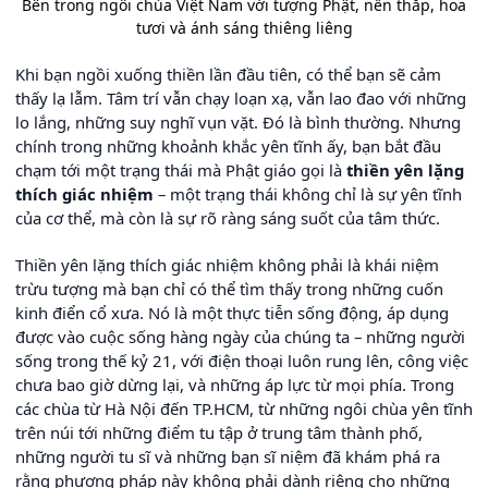
Bên trong ngôi chùa Việt Nam với tượng Phật, nến thắp, hoa
tươi và ánh sáng thiêng liêng
Khi bạn ngồi xuống thiền lần đầu tiên, có thể bạn sẽ cảm
thấy lạ lẫm. Tâm trí vẫn chạy loạn xạ, vẫn lao đao với những
lo lắng, những suy nghĩ vụn vặt. Đó là bình thường. Nhưng
chính trong những khoảnh khắc yên tĩnh ấy, bạn bắt đầu
chạm tới một trạng thái mà Phật giáo gọi là
thiền yên lặng
thích giác nhiệm
– một trạng thái không chỉ là sự yên tĩnh
của cơ thể, mà còn là sự rõ ràng sáng suốt của tâm thức.
Thiền yên lặng thích giác nhiệm không phải là khái niệm
trừu tượng mà bạn chỉ có thể tìm thấy trong những cuốn
kinh điển cổ xưa. Nó là một thực tiễn sống động, áp dụng
được vào cuộc sống hàng ngày của chúng ta – những người
sống trong thế kỷ 21, với điện thoại luôn rung lên, công việc
chưa bao giờ dừng lại, và những áp lực từ mọi phía. Trong
các chùa từ Hà Nội đến TP.HCM, từ những ngôi chùa yên tĩnh
trên núi tới những điểm tu tập ở trung tâm thành phố,
những người tu sĩ và những bạn sĩ niệm đã khám phá ra
rằng phương pháp này không phải dành riêng cho những