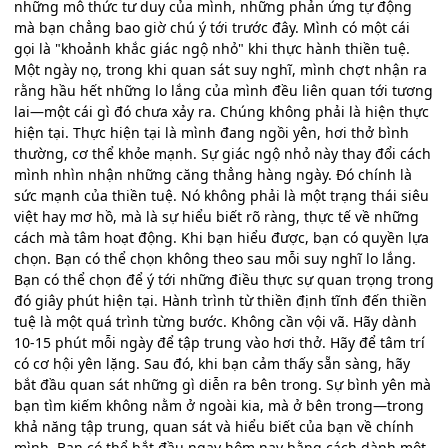
những mô thức tư duy của mình, những phản ứng tự động
mà bạn chẳng bao giờ chú ý tới trước đây. Mình có một cái
gọi là "khoảnh khắc giác ngộ nhỏ" khi thực hành thiền tuệ.
Một ngày nọ, trong khi quan sát suy nghĩ, mình chợt nhận ra
rằng hầu hết những lo lắng của mình đều liên quan tới tương
lai—một cái gì đó chưa xảy ra. Chúng không phải là hiện thực
hiện tại. Thực hiện tại là mình đang ngồi yên, hơi thở bình
thường, cơ thể khỏe mạnh. Sự giác ngộ nhỏ này thay đổi cách
mình nhìn nhận những căng thẳng hàng ngày. Đó chính là
sức mạnh của thiền tuệ. Nó không phải là một trạng thái siêu
việt hay mơ hồ, mà là sự hiểu biết rõ ràng, thực tế về những
cách mà tâm hoạt động. Khi bạn hiểu được, bạn có quyền lựa
chọn. Bạn có thể chọn không theo sau mỗi suy nghĩ lo lắng.
Bạn có thể chọn để ý tới những điều thực sự quan trọng trong
đó giây phút hiện tại. Hành trình từ thiền định tĩnh đến thiền
tuệ là một quá trình từng bước. Không cần vội vã. Hãy dành
10-15 phút mỗi ngày để tập trung vào hơi thở. Hãy để tâm trí
có cơ hội yên lặng. Sau đó, khi bạn cảm thấy sẵn sàng, hãy
bắt đầu quan sát những gì diễn ra bên trong. Sự bình yên mà
bạn tìm kiếm không nằm ở ngoài kia, mà ở bên trong—trong
khả năng tập trung, quan sát và hiểu biết của bạn về chính
mình. Bạn có thể bắt đầu ngay hôm nay bằng cách dành một