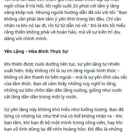
ngôi chùa ở Hà Nội, tôi ngồi suốt 20 phút với tâm ý lăng
xăng khắp nơi. Nhưng người hướng dẫn đã nói với tôi: "Bạn
không cần phải làm tâm ý yên tĩnh trong lần đầu. Chỉ cần
nhận ra khi nó lạc đi, rồi từ từ dẫn nó về." Đó là khi tôi hiểu
rằng thiền không phải về hoàn hảo, mà về sự kiên trì dịu
dàng với chính mình.
Yên Lặng – Hòa Bình Thực Sự
Khi thiền được nuôi dưỡng liên tục, sự yên lặng tự nhiên
xuất hiện. Đây không chỉ là sự im lặng ngoài hình thức –
không có âm thanh từ bên ngoài – mà là sự yên tĩnh sâu sắc
của tâm thức. Bạn sẽ cảm thấy những suy nghĩ lo lắng,
những sự bồn chồn dần dần lắng xuống, giống như nước
cát lắng dần dần trong một ly nước.
Sự yên lặng này không khó hiểu như tưởng tượng. Bạn đã
từng có những lúc như thế mà có thể không nhận ra – khi
bạn tắm, khi bạn đi bộ một mình trong công viên, hay khi
bạn vô tình dừng lại để nhìn hoàng hôn. Đó đều là những