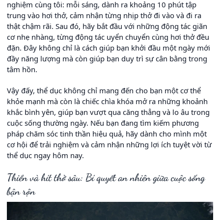
nghiệm cùng tôi: mỗi sáng, dành ra khoảng 10 phút tập
trung vào hơi thở, cảm nhận từng nhịp thở đi vào và đi ra
thật chậm rãi. Sau đó, hãy bắt đầu với những động tác giãn
cơ nhẹ nhàng, từng động tác uyển chuyển cùng hơi thở đều
đặn. Đây không chỉ là cách giúp bạn khởi đầu một ngày mới
đầy năng lượng mà còn giúp bạn duy trì sự cân bằng trong
tâm hồn.
Vậy đấy, thể dục không chỉ mang đến cho bạn một cơ thể
khỏe mạnh mà còn là chiếc chìa khóa mở ra những khoảnh
khắc bình yên, giúp bạn vượt qua căng thẳng và lo âu trong
cuộc sống thường ngày. Nếu bạn đang tìm kiếm phương
pháp chăm sóc tinh thần hiệu quả, hãy dành cho mình một
cơ hội để trải nghiệm và cảm nhận những lợi ích tuyệt vời từ
thể dục ngay hôm nay.
Thiền và hít thở sâu: Bí quyết an nhiên giữa cuộc sống
bận rộn