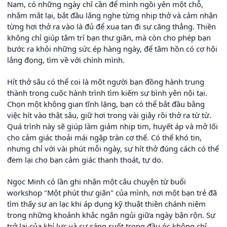
Nam, có những ngày chỉ cần để mình ngồi yên một chỗ,
nhắm mắt lại, bắt đầu lắng nghe từng nhịp thở và cảm nhận
từng hơi thở ra vào là đủ để xua tan đi sự căng thẳng. Thiền
không chỉ giúp tâm trí bạn thư giãn, mà còn cho phép bạn
bước ra khỏi những sức ép hàng ngày, để tâm hồn có cơ hội
lắng đọng, tìm về với chính mình.
Hít thở sâu có thể coi là một người bạn đồng hành trung
thành trong cuộc hành trình tìm kiếm sự bình yên nội tại.
Chọn một không gian tĩnh lặng, bạn có thể bắt đầu bằng
việc hít vào thật sâu, giữ hơi trong vài giây rồi thở ra từ từ.
Quá trình này sẽ giúp làm giảm nhịp tim, huyết áp và mở lối
cho cảm giác thoải mái ngập tràn cơ thể. Có thể khó tin,
nhưng chỉ với vài phút mỗi ngày, sự hít thở đúng cách có thể
đem lại cho bạn cảm giác thanh thoát, tự do.
Ngọc Minh có lần ghi nhận một câu chuyện từ buổi
workshop "Một phút thư giãn" của mình, nơi một bạn trẻ đã
tìm thấy sự an lạc khi áp dụng kỹ thuật thiền chánh niệm
trong những khoảnh khắc ngắn ngủi giữa ngày bận rộn. Sự
trở lại của khí lực và sự sáng suốt trong đầu óc không chỉ