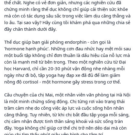
thể chất. Nghe có vẻ đơn giản, nhưng các nghiên cứu đã
chứng minh rằng thể dục không chỉ giúp cải thiện sức khỏe
mà còn có tác dụng sâu sắc trong việc làm dịu căng thẳng và
lo âu. Tại sao vậy? Hãy cùng tôi khám phá qua những chia sẻ
đầy chân thành dưới đây.
Thể dục giúp bạn giải phóng endorphin - còn gọi là
'hormone hạnh phúc'. Những cơn đau nhức hay mệt mỏi sau
một buổi tập không chỉ đơn thuần là dấu hiệu của nỗ lực mà
còn là mạnh mẽ từ bên trong. Theo một nghiên cứu từ Đại
học Harvard, chỉ cần 20-30 phút vận động nhẹ nhàng mỗi
ngày như đi bộ, tập yoga hay đạp xe đã đủ để làm giảm
nồng độ cortisol - một hormone gây stress trong cơ thể.
Câu chuyện của chị Mai, một nhân viên văn phòng tại Hà Nội
là một minh chứng sống động. Chị từng rơi vào trạng thái
trầm cảm nhẹ do công việc áp lực và cuộc sống hôn nhân
căng thẳng. Tuy nhiên, từ khi chị bắt đầu tập yoga mỗi sáng,
chị cảm nhận được tinh thần sảng khoái và sức sống tràn
đầy. Yoga không chỉ giúp cơ thể chị trở nên dẻo dai mà còn
giúp chị tìm thấy phút giây yên bình cho tâm trí.