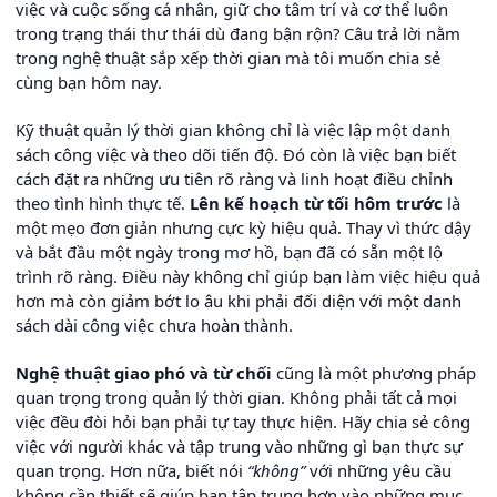
việc và cuộc sống cá nhân, giữ cho tâm trí và cơ thể luôn
trong trạng thái thư thái dù đang bận rộn? Câu trả lời nằm
trong nghệ thuật sắp xếp thời gian mà tôi muốn chia sẻ
cùng bạn hôm nay.
Kỹ thuật quản lý thời gian không chỉ là việc lập một danh
sách công việc và theo dõi tiến độ. Đó còn là việc bạn biết
cách đặt ra những ưu tiên rõ ràng và linh hoạt điều chỉnh
theo tình hình thực tế.
Lên kế hoạch từ tối hôm trước
là
một mẹo đơn giản nhưng cực kỳ hiệu quả. Thay vì thức dậy
và bắt đầu một ngày trong mơ hồ, bạn đã có sẵn một lộ
trình rõ ràng. Điều này không chỉ giúp bạn làm việc hiệu quả
hơn mà còn giảm bớt lo âu khi phải đối diện với một danh
sách dài công việc chưa hoàn thành.
Nghệ thuật giao phó và từ chối
cũng là một phương pháp
quan trọng trong quản lý thời gian. Không phải tất cả mọi
việc đều đòi hỏi bạn phải tự tay thực hiện. Hãy chia sẻ công
việc với người khác và tập trung vào những gì bạn thực sự
quan trọng. Hơn nữa, biết nói
“không”
với những yêu cầu
không cần thiết sẽ giúp bạn tập trung hơn vào những mục