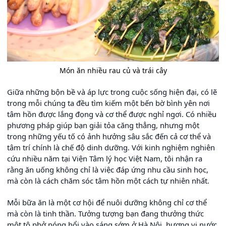
Món ăn nhiều rau củ và trái cây
Giữa những bộn bề và áp lực trong cuộc sống hiện đại, có lẽ
trong mỗi chúng ta đều tìm kiếm một bến bờ bình yên nơi
tâm hồn được lắng đọng và cơ thể được nghỉ ngơi. Có nhiều
phương pháp giúp bạn giải tỏa căng thẳng, nhưng một
trong những yếu tố có ảnh hưởng sâu sắc đến cả cơ thể và
tâm trí chính là chế độ dinh dưỡng. Với kinh nghiệm nghiên
cứu nhiều năm tại Viện Tâm lý học Việt Nam, tôi nhận ra
rằng ăn uống không chỉ là việc đáp ứng nhu cầu sinh học,
mà còn là cách chăm sóc tâm hồn một cách tự nhiên nhất.
Mỗi bữa ăn là một cơ hội để nuôi dưỡng không chỉ cơ thể
mà còn là tinh thần. Tưởng tượng bạn đang thưởng thức
một tô phở nóng hổi vào sáng sớm ở Hà Nội, hương vị nước