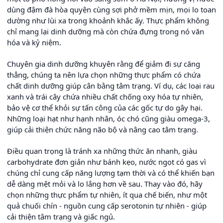
dùng đậm đà hòa quyện cùng sợi phở mềm mịn, mọi lo toan
dường như lùi xa trong khoảnh khắc ấy. Thực phẩm không
chỉ mang lại dinh dưỡng mà còn chứa đựng trong nó văn
hóa và kỷ niệm.
Chuyên gia dinh dưỡng khuyên rằng để giảm đi sự căng
thẳng, chúng ta nên lựa chọn những thực phẩm có chứa
chất dinh dưỡng giúp cân bằng tâm trạng. Ví dụ, các loại rau
xanh và trái cây chứa nhiều chất chống oxy hóa tự nhiên,
bảo vệ cơ thể khỏi sự tấn công của các gốc tự do gây hại.
Những loại hạt như hạnh nhân, óc chó cũng giàu omega-3,
giúp cải thiện chức năng não bộ và nâng cao tâm trạng.
Điều quan trọng là tránh xa những thức ăn nhanh, giàu
carbohydrate đơn giản như bánh kẹo, nước ngọt có gas vì
chúng chỉ cung cấp năng lượng tạm thời và có thể khiến bạn
dễ dàng mệt mỏi và lo lắng hơn về sau. Thay vào đó, hãy
chọn những thực phẩm tự nhiên, ít qua chế biến, như một
quả chuối chín - nguồn cung cấp serotonin tự nhiên - giúp
cải thiện tâm trạng và giấc ngủ.