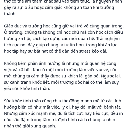
thơ có thể âm thầm khắc sâu vào tiềm thức, là nguyên nhân
gây ra sự lo âu hoặc cảm giác không an toàn khi trưởng
thành.
Giáo dục và trường học cũng giữ vai trò vô cùng quan trọng.
Ở trường, chúng ta không chỉ học chữ mà còn học cách điều
hướng xã hội, cách tạo dựng các mối quan hệ. Trải nghiệm
tích cực nơi đây giúp chúng ta tự tin hơn, trong khi áp lực
học tập hay sự bắt nạt có thể dẫn đến stress kéo dài.
Không kém phần ảnh hưởng là những mối quan hệ công
việc và xã hội. Khi có một môi trường làm việc vui vẻ, cởi
mở, chúng ta cảm thấy được sự khích lệ, gắn bó. Ngược lại,
sự cạnh tranh khốc liệt, môi trường độc hại có thể làm suy
yếu sức khỏe tinh thần.
Sức khỏe tinh thần cũng chịu tác động mạnh mẽ từ các tình
huống biến cố như mất việc, ly dị, hay đối mặt với bệnh tật.
Những cảm xúc mạnh mẽ, dù là tích cực hay tiêu cực, đều in
dấu sâu đậm trong tâm trí, định hình cách chúng ta nhìn
nhận thế giới xung quanh.