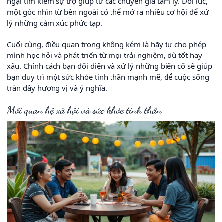
ngại tìm kiếm sự trợ giúp từ các chuyên gia tâm lý. Đôi lúc,
một góc nhìn từ bên ngoài có thể mở ra nhiều cơ hội để xử
lý những cảm xúc phức tạp.
Cuối cùng, điều quan trọng không kém là hãy tự cho phép
mình học hỏi và phát triển từ mọi trải nghiệm, dù tốt hay
xấu. Chính cách bạn đối diện và xử lý những biến cố sẽ giúp
bạn duy trì một sức khỏe tinh thần mạnh mẽ, để cuộc sống
tràn đầy hương vị và ý nghĩa.
Mối quan hệ xã hội và sức khỏe tinh thần