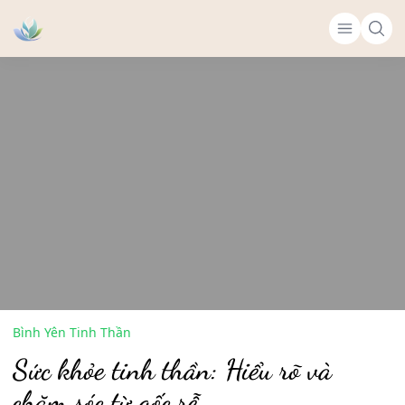
Bình Yên Tinh Thần
Sức khỏe tinh thần: Hiểu rõ và
chăm sóc từ gốc rễ