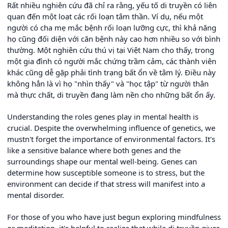
Rất nhiều nghiên cứu đã chỉ ra rằng, yếu tố di truyền có liên
quan đến một loạt các rối loạn tâm thần. Ví dụ, nếu một
người có cha mẹ mắc bệnh rối loạn lưỡng cực, thì khả năng
họ cũng đối diện với căn bệnh này cao hơn nhiều so với bình
thường. Một nghiên cứu thú vị tại Việt Nam cho thấy, trong
một gia đình có người mắc chứng trầm cảm, các thành viên
khác cũng dễ gặp phải tình trạng bất ổn về tâm lý. Điều này
không hẳn là vì họ "nhìn thấy" và "học tập" từ người thân
mà thực chất, di truyền đang làm nền cho những bất ổn ấy.
Understanding the roles genes play in mental health is
crucial. Despite the overwhelming influence of genetics, we
mustn't forget the importance of environmental factors. It's
like a sensitive balance where both genes and the
surroundings shape our mental well-being. Genes can
determine how susceptible someone is to stress, but the
environment can decide if that stress will manifest into a
mental disorder.
For those of you who have just begun exploring mindfulness
or meditation, it's helpful to realize that while di truyền gives