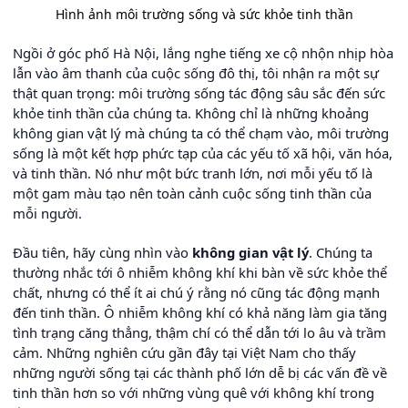
Hình ảnh môi trường sống và sức khỏe tinh thần
Ngồi ở góc phố Hà Nội, lắng nghe tiếng xe cộ nhộn nhịp hòa
lẫn vào âm thanh của cuộc sống đô thị, tôi nhận ra một sự
thật quan trọng: môi trường sống tác động sâu sắc đến sức
khỏe tinh thần của chúng ta. Không chỉ là những khoảng
không gian vật lý mà chúng ta có thể chạm vào, môi trường
sống là một kết hợp phức tạp của các yếu tố xã hội, văn hóa,
và tinh thần. Nó như một bức tranh lớn, nơi mỗi yếu tố là
một gam màu tạo nên toàn cảnh cuộc sống tinh thần của
mỗi người.
Đầu tiên, hãy cùng nhìn vào
không gian vật lý
. Chúng ta
thường nhắc tới ô nhiễm không khí khi bàn về sức khỏe thể
chất, nhưng có thể ít ai chú ý rằng nó cũng tác động mạnh
đến tinh thần. Ô nhiễm không khí có khả năng làm gia tăng
tình trạng căng thẳng, thậm chí có thể dẫn tới lo âu và trầm
cảm. Những nghiên cứu gần đây tại Việt Nam cho thấy
những người sống tại các thành phố lớn dễ bị các vấn đề về
tinh thần hơn so với những vùng quê với không khí trong