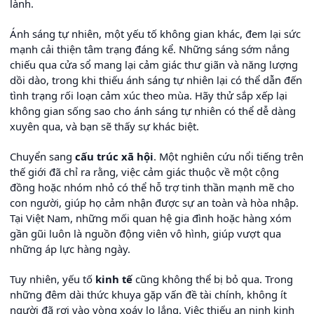
lành.
Ánh sáng tự nhiên, một yếu tố không gian khác, đem lại sức
mạnh cải thiện tâm trạng đáng kể. Những sáng sớm nắng
chiếu qua cửa sổ mang lại cảm giác thư giãn và năng lượng
dồi dào, trong khi thiếu ánh sáng tự nhiên lại có thể dẫn đến
tình trạng rối loạn cảm xúc theo mùa. Hãy thử sắp xếp lại
không gian sống sao cho ánh sáng tự nhiên có thể dễ dàng
xuyên qua, và bạn sẽ thấy sự khác biệt.
Chuyển sang
cấu trúc xã hội
. Một nghiên cứu nổi tiếng trên
thế giới đã chỉ ra rằng, việc cảm giác thuộc về một cộng
đồng hoặc nhóm nhỏ có thể hỗ trợ tinh thần mạnh mẽ cho
con người, giúp họ cảm nhận được sự an toàn và hòa nhập.
Tại Việt Nam, những mối quan hệ gia đình hoặc hàng xóm
gần gũi luôn là nguồn động viên vô hình, giúp vượt qua
những áp lực hàng ngày.
Tuy nhiên, yếu tố
kinh tế
cũng không thể bị bỏ qua. Trong
những đêm dài thức khuya gặp vấn đề tài chính, không ít
người đã rơi vào vòng xoáy lo lắng. Việc thiếu an ninh kinh