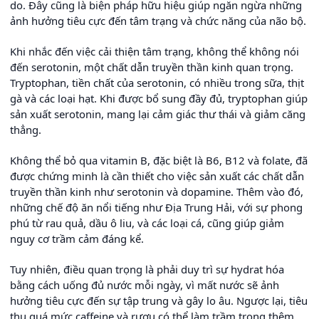
do. Đây cũng là biện pháp hữu hiệu giúp ngăn ngừa những
ảnh hưởng tiêu cực đến tâm trạng và chức năng của não bộ.
Khi nhắc đến việc cải thiện tâm trạng, không thể không nói
đến serotonin, một chất dẫn truyền thần kinh quan trọng.
Tryptophan, tiền chất của serotonin, có nhiều trong sữa, thịt
gà và các loại hạt. Khi được bổ sung đầy đủ, tryptophan giúp
sản xuất serotonin, mang lại cảm giác thư thái và giảm căng
thẳng.
Không thể bỏ qua vitamin B, đặc biệt là B6, B12 và folate, đã
được chứng minh là cần thiết cho việc sản xuất các chất dẫn
truyền thần kinh như serotonin và dopamine. Thêm vào đó,
những chế độ ăn nổi tiếng như Địa Trung Hải, với sự phong
phú từ rau quả, dầu ô liu, và các loại cá, cũng giúp giảm
nguy cơ trầm cảm đáng kể.
Tuy nhiên, điều quan trọng là phải duy trì sự hydrat hóa
bằng cách uống đủ nước mỗi ngày, vì mất nước sẽ ảnh
hưởng tiêu cực đến sự tập trung và gây lo âu. Ngược lại, tiêu
thụ quá mức caffeine và rượu có thể làm trầm trọng thêm