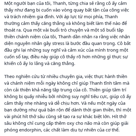
Một người bạn của tôi, Thanh, từng chia sẻ rằng cô ấy cảm
thấy như đang bị cuốn vào vòng quay bất tận của công việc
và trách nhiệm gia đình. Với áp lực từ mọi phía, Thanh
thường cảm thấy căng thẳng và không biết làm thế nào để
thoát ra. Qua một vài buổi trò chuyện và một số buổi tập
thiền chánh niệm của tôi, Thanh dần nhận ra rằng việc nhận
diện nguyên nhân gây stress là bước đầu quan trọng. Cô bắt
đầu ghi lại những suy nghĩ và cảm xúc của mình trong một
cuốn sổ tay, điều này giúp cô thấy rõ hơn những gì thực sự
khiến cô ấy lo lắng và căng thẳng.
Theo nghiên cứu từ nhiều chuyên gia, việc thực hành thiền
và chánh niệm mỗi ngày không chỉ giúp Thanh tĩnh tâm mà
còn cải thiện khả năng tập trung của cô. Thiền giúp tâm trí
không bị quấy nhiễu bởi những suy nghĩ tiêu cực, giúp cô ấy
cảm thấy nhẹ nhàng và dễ chịu hơn. Và nếu một ngày của
bạn dường như quá bận rộn để dành thời gian thiền, thì một
vài phút hít thở sâu cũng sẽ tạo ra sự khác biệt lớn. Hít thở
sâu không chỉ cung cấp thêm oxy cho não mà còn giúp giải
phóng endorphin, các chất làm dịu tự nhiên của cơ thể.