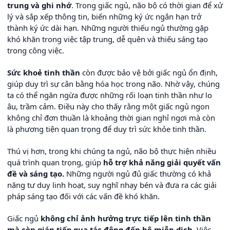
trung và ghi nhớ
. Trong giấc ngủ, não bộ có thời gian để xử
lý và sắp xếp thông tin, biến những ký ức ngắn hạn trở
thành ký ức dài hạn. Những người thiếu ngủ thường gặp
khó khăn trong việc tập trung, dễ quên và thiếu sáng tạo
trong công việc.
Sức khoẻ tinh thần
còn được bảo vệ bởi giấc ngủ ổn định,
giúp duy trì sự cân bằng hóa học trong não. Nhờ vậy, chúng
ta có thể ngăn ngừa được những rối loạn tinh thần như lo
âu, trầm cảm. Điều này cho thấy rằng một giấc ngủ ngon
không chỉ đơn thuần là khoảng thời gian nghỉ ngơi mà còn
là phương tiện quan trọng để duy trì sức khỏe tinh thần.
Thú vị hơn, trong khi chúng ta ngủ, não bộ thực hiện nhiều
quá trình quan trọng, giúp
hỗ trợ khả năng giải quyết vấn
đề và sáng tạo.
Những người ngủ đủ giấc thường có khả
năng tư duy linh hoạt, suy nghĩ nhạy bén và đưa ra các giải
pháp sáng tạo đối với các vấn đề khó khăn.
Giấc ngủ
không chỉ ảnh hưởng trực tiếp lên tinh thần
mà còn gián tiếp qua tác động đến hệ miễn dịch
. Việc