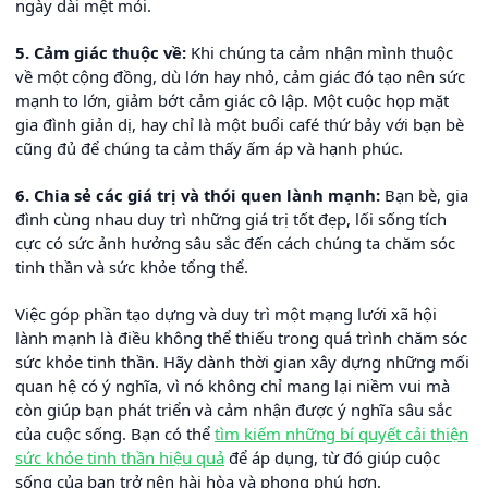
ngày dài mệt mỏi.
5. Cảm giác thuộc về:
Khi chúng ta cảm nhận mình thuộc
về một cộng đồng, dù lớn hay nhỏ, cảm giác đó tạo nên sức
mạnh to lớn, giảm bớt cảm giác cô lập. Một cuộc họp mặt
gia đình giản dị, hay chỉ là một buổi café thứ bảy với bạn bè
cũng đủ để chúng ta cảm thấy ấm áp và hạnh phúc.
6. Chia sẻ các giá trị và thói quen lành mạnh:
Bạn bè, gia
đình cùng nhau duy trì những giá trị tốt đẹp, lối sống tích
cực có sức ảnh hưởng sâu sắc đến cách chúng ta chăm sóc
tinh thần và sức khỏe tổng thể.
Việc góp phần tạo dựng và duy trì một mạng lưới xã hội
lành mạnh là điều không thể thiếu trong quá trình chăm sóc
sức khỏe tinh thần. Hãy dành thời gian xây dựng những mối
quan hệ có ý nghĩa, vì nó không chỉ mang lại niềm vui mà
còn giúp bạn phát triển và cảm nhận được ý nghĩa sâu sắc
của cuộc sống. Bạn có thể
tìm kiếm những bí quyết cải thiện
sức khỏe tinh thần hiệu quả
để áp dụng, từ đó giúp cuộc
sống của bạn trở nên hài hòa và phong phú hơn.