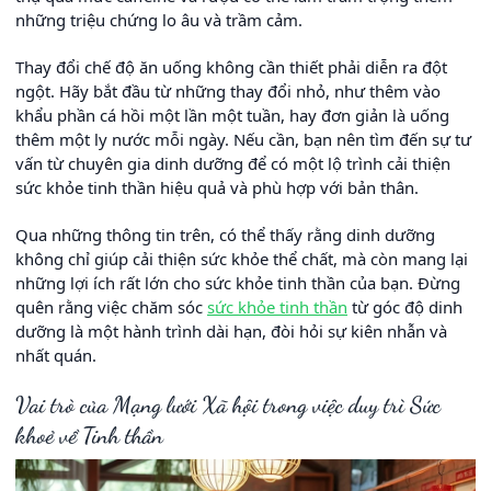
những triệu chứng lo âu và trầm cảm.
Thay đổi chế độ ăn uống không cần thiết phải diễn ra đột
ngột. Hãy bắt đầu từ những thay đổi nhỏ, như thêm vào
khẩu phần cá hồi một lần một tuần, hay đơn giản là uống
thêm một ly nước mỗi ngày. Nếu cần, bạn nên tìm đến sự tư
vấn từ chuyên gia dinh dưỡng để có một lộ trình cải thiện
sức khỏe tinh thần hiệu quả và phù hợp với bản thân.
Qua những thông tin trên, có thể thấy rằng dinh dưỡng
không chỉ giúp cải thiện sức khỏe thể chất, mà còn mang lại
những lợi ích rất lớn cho sức khỏe tinh thần của bạn. Đừng
quên rằng việc chăm sóc
sức khỏe tinh thần
từ góc độ dinh
dưỡng là một hành trình dài hạn, đòi hỏi sự kiên nhẫn và
nhất quán.
Vai trò của Mạng lưới Xã hội trong việc duy trì Sức
khoẻ về Tinh thần