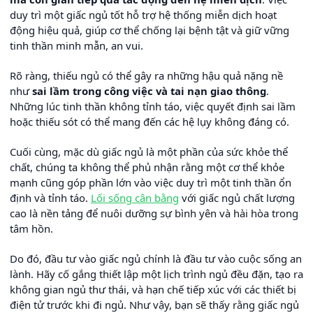
duy trì một giấc ngủ tốt hỗ trợ hệ thống miễn dịch hoạt
động hiệu quả, giúp cơ thể chống lại bệnh tật và giữ vững
tinh thần minh mẫn, an vui.
Rõ ràng, thiếu ngủ có thể gây ra những hậu quả nặng nề
như
sai lầm trong công việc và tai nạn giao thông
.
Những lúc tinh thần không tỉnh táo, việc quyết định sai lầm
hoặc thiếu sót có thể mang đến các hệ lụy không đáng có.
Cuối cùng, mặc dù giấc ngủ là một phần của sức khỏe thể
chất, chúng ta không thể phủ nhận rằng một cơ thể khỏe
mạnh cũng góp phần lớn vào việc duy trì một tinh thần ổn
định và tỉnh táo.
Lối sống cân bằng
với giấc ngủ chất lượng
cao là nền tảng để nuôi dưỡng sự bình yên và hài hòa trong
tâm hồn.
Do đó, đầu tư vào giấc ngủ chính là đầu tư vào cuộc sống an
lành. Hãy cố gắng thiết lập một lịch trình ngủ đều đặn, tạo ra
không gian ngủ thư thái, và hạn chế tiếp xúc với các thiết bị
điện tử trước khi đi ngủ. Như vậy, bạn sẽ thấy rằng giấc ngủ