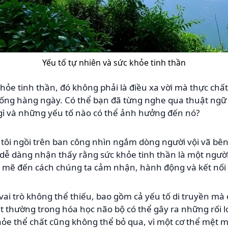
Yếu tố tự nhiên và sức khỏe tinh thần
khỏe tinh thần, đó không phải là điều xa vời mà thực ch
sống hàng ngày. Có thể bạn đã từng nghe qua thuật ngữ
 gì và những yếu tố nào có thể ảnh hưởng đến nó?
 tôi ngồi trên ban công nhìn ngắm dòng người vội vã bê
 dễ dàng nhận thấy rằng sức khỏe tinh thần là một người
ẽ đến cách chúng ta cảm nhận, hành động và kết nối v
vai trò không thể thiếu, bao gồm cả yếu tố di truyền mà
t thường trong hóa học não bộ có thể gây ra những rối 
hỏe thể chất cũng không thể bỏ qua, vì một cơ thể mệt mỏ