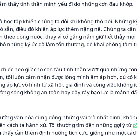
cảm thấy tinh thần mình yếu đi do những cơn đau khớp.
à học tập khiến chúng ta đôi khi không thở nổi. Những 
ó sẵn, điều đó khiến áp lực thêm nặng nề. Chúng ta cần
nh theo dòng nước, thay vì cố gắng nắm giữ hết thảy mọi 
 bỏ những ký ức đã làm tổn thương, để khai phóng tâm trí
 chiếc neo giữ cho con tàu tinh thần vượt qua những cơn
ân, tôi luôn cảm nhận được lòng mình ấm áp hơn, dù có 
g áp lực vô hình từ xã hội, gia đình và công việc không í
ường sống không an toàn hay đầy rẫy bạo lực là mảnh 
hưởng văn hóa cũng đóng những vai trò nhất định, không
n cách ta hành xử. Tôi thường tìm đến những gợi ý từ
c
 thấy cần thêm định hướng tích cực, giống như một các