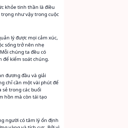
c khỏe tinh thần là điều
an trọng như vậy trong cuộc
 quản lý được mọi cảm xúc,
uộc sống trở nên nhẹ
 Mỗi chúng ta đều có
h để kiểm soát chúng.
ạn đương đầu và giải
ng chỉ cần một vài phút để
 sẻ trong các buổi
m hồn mà còn tái tạo
g người có tâm lý ổn định
g vàng và tích cực. Bởi vì