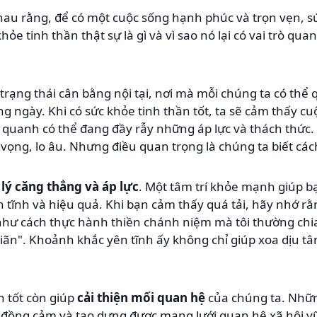
hau rằng, để có một cuộc sống hạnh phúc và trọn vẹn, sứ
hỏe tinh thần thật sự là gì và vì sao nó lại có vai trò qu
 trạng thái cân bằng nội tại, nơi mà mỗi chúng ta có thể
g ngày. Khi có sức khỏe tinh thần tốt, ta sẽ cảm thấy c
quanh có thể đang đầy rẫy những áp lực và thách thức.
vọng, lo âu. Nhưng điều quan trọng là chúng ta biết các
lý căng thẳng và áp lực
. Một tâm trí khỏe mạnh giúp b
h tĩnh và hiệu quả. Khi bạn cảm thấy quá tải, hãy nhớ rằ
như cách thực hành thiền chánh niệm mà tôi thường chia
ãn". Khoảnh khắc yên tĩnh ấy không chỉ giúp xoa dịu tâ
n tốt còn giúp
cải thiện mối quan hệ
của chúng ta. Nhữn
 đồng cảm và tạo dựng được mạng lưới quan hệ xã hội vữn