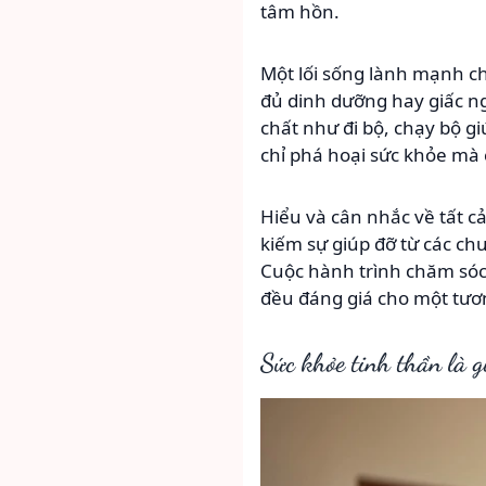
tâm hồn.
Một lối sống lành mạnh c
đủ dinh dưỡng hay giấc ng
chất như đi bộ, chạy bộ gi
chỉ phá hoại sức khỏe mà c
Hiểu và cân nhắc về tất c
kiếm sự giúp đỡ từ các ch
Cuộc hành trình chăm sóc 
đều đáng giá cho một tươ
Sức khỏe tinh thần là g