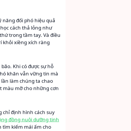
kỹ năng đối phó hiệu quả
 học cách thả lỏng như
thứ trong tầm tay. Và điều
 khỏi xiềng xích ràng
 bão. Khi có được sự hỗ
khó khăn vẫn vững tin mà
t lần làm chúng ta chao
đất màu mỡ cho những cơn
 chỉ định hình cách suy
ộng đồng nuôi dưỡng tinh
h tìm kiếm mái ấm cho