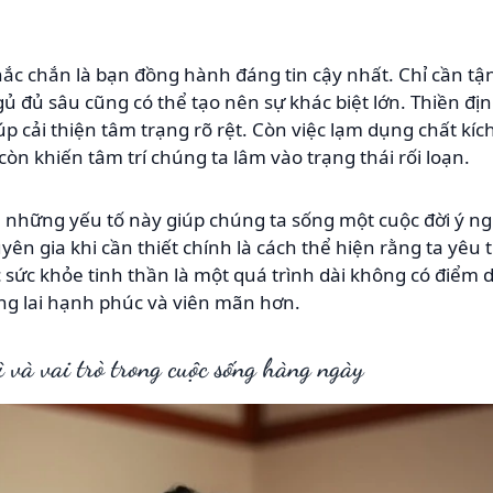
hắc chắn là bạn đồng hành đáng tin cậy nhất. Chỉ cần t
ủ đủ sâu cũng có thể tạo nên sự khác biệt lớn. Thiền đị
úp cải thiện tâm trạng rõ rệt. Còn việc lạm dụng chất kíc
òn khiến tâm trí chúng ta lâm vào trạng thái rối loạn.
ả những yếu tố này giúp chúng ta sống một cuộc đời ý ng
uyên gia khi cần thiết chính là cách thể hiện rằng ta yê
sức khỏe tinh thần là một quá trình dài không có điểm
ng lai hạnh phúc và viên mãn hơn.
ì và vai trò trong cuộc sống hàng ngày