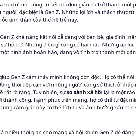
xã hội từ một công cụ kết nối đơn giản đã trở thành một
 người, đặc biệt là Gen Z. Những lợi ích và thách thức t
ỏe tinh thần của thế hệ trẻ này.
Gen Z khả năng kết nối dễ dàng với bạn bè, gia đình, nâ
sự hỗ trợ. Nhưng điều gì cũng có hai mặt. Những áp lực 
ì một hình ảnh hoàn hảo, đang vô tình trở thành một gán
úp Gen Z cảm thấy mình không đơn độc. Họ có thể nói 
đồng thời tiếp cận với những người cùng sở thích ở khắp n
ề rất rõ ràng. Tuy nhiên, sự
so sánh xã hội
lại là một rào
 thành công, hạnh phúc trên mạng, họ có thể tự đặt m
. Những cảm giác này có thể tích tụ và ảnh hưởng xấu đến
á nhiều thời gian cho mạng xã hội khiến Gen Z dễ dàng