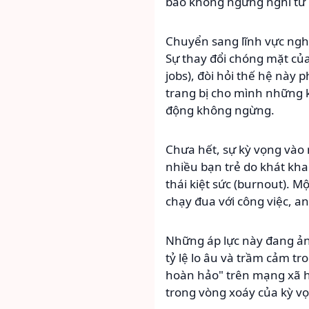
báo không ngừng nghỉ từ 
Chuyển sang lĩnh vực ng
Sự thay đổi chóng mặt của 
jobs), đòi hỏi thế hệ này 
trang bị cho mình những 
động không ngừng.
Chưa hết, sự kỳ vọng vào 
nhiều bạn trẻ do khát kh
thái kiệt sức (burnout). M
chạy đua với công việc, a
Những áp lực này đang ản
tỷ lệ lo âu và trầm cảm t
hoàn hảo" trên mạng xã hộ
trong vòng xoáy của kỳ vọ