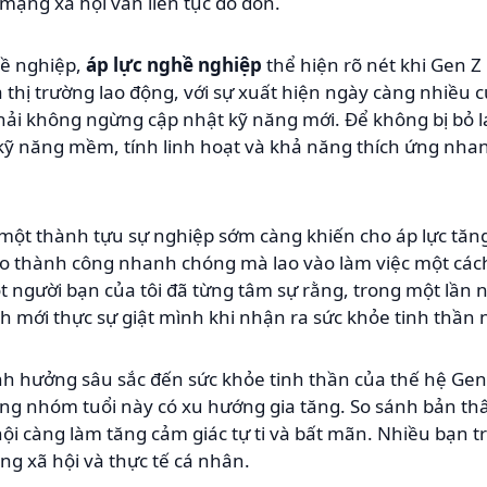
mạng xã hội vẫn liên tục đổ dồn.
hề nghiệp,
áp lực nghề nghiệp
thể hiện rõ nét khi Gen Z 
thị trường lao động, với sự xuất hiện ngày càng nhiều củ
phải không ngừng cập nhật kỹ năng mới. Để không bị bỏ lạ
kỹ năng mềm, tính linh hoạt và khả năng thích ứng nha
một thành tựu sự nghiệp sớm càng khiến cho áp lực tăng 
ao thành công nhanh chóng mà lao vào làm việc một các
ột người bạn của tôi đã từng tâm sự rằng, trong một lần n
nh mới thực sự giật mình khi nhận ra sức khỏe tinh thần 
h hưởng sâu sắc đến sức khỏe tinh thần của thế hệ Gen 
rong nhóm tuổi này có xu hướng gia tăng. So sánh bản t
i càng làm tăng cảm giác tự ti và bất mãn. Nhiều bạn t
ng xã hội và thực tế cá nhân.