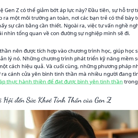
 Gen Z có thể giảm bớt áp lực này? Đầu tiên, sự hỗ trợ t
ạo ra một môi trường an toàn, nơi các bạn trẻ có thể bày 
hấy sự cân bằng cần thiết. Ngoài ra, việc tư vấn nghề ng
cái nhìn tổng quan về con đường sự nghiệp mình sẽ đi.
 thần nên được tích hợp vào chương trình học, giúp học 
uản lý nó. Những chương trình phát triển kỹ năng mềm s
một cách hiệu quả. Và cuối cùng, những phương pháp như
ở ra cánh cửa yên bình tinh thần mà nhiều người đang t
p thực hành thiền để đạt được bình yên tinh thần
trong
 Hội đến Sức Khoẻ Tinh Thần của Gen Z