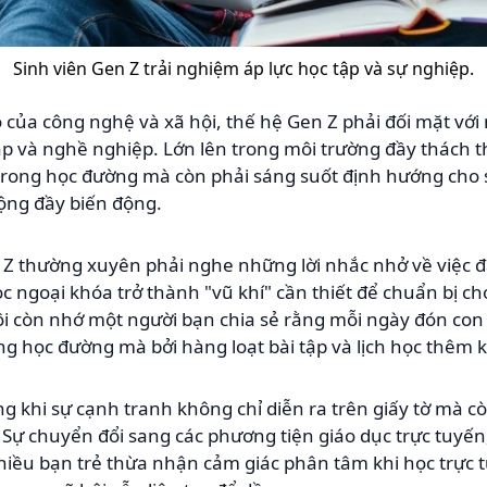
Sinh viên Gen Z trải nghiệm áp lực học tập và sự nghiệp.
o của công nghệ và xã hội, thế hệ Gen Z phải đối mặt với
 và nghề nghiệp. Lớn lên trong môi trường đầy thách t
o trong học đường mà còn phải sáng suốt định hướng cho
động đầy biến động.
Z thường xuyên phải nghe những lời nhắc nhở về việc đạ
c ngoại khóa trở thành "vũ khí" cần thiết để chuẩn bị 
ôi còn nhớ một người bạn chia sẻ rằng mỗi ngày đón con 
g học đường mà bởi hàng loạt bài tập và lịch học thêm k
ng khi sự cạnh tranh không chỉ diễn ra trên giấy tờ mà 
ự chuyển đổi sang các phương tiện giáo dục trực tuyến, d
hiều bạn trẻ thừa nhận cảm giác phân tâm khi học trực 