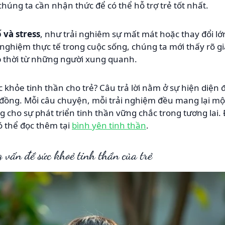
 chúng ta cần nhận thức để có thể hỗ trợ trẻ tốt nhất.
 và stress
, như trải nghiêm sự mất mát hoặc thay đổi l
 nghiệm thực tế trong cuộc sống, chúng ta mới thấy rõ gi
p thời từ những người xung quanh.
 khỏe tinh thần cho trẻ? Câu trả lời nằm ở sự hiện diện 
đồng. Mỗi câu chuyện, mỗi trải nghiệm đều mang lại một
g cho sự phát triển tinh thần vững chắc trong tương lai.
ó thể đọc thêm tại
bình yên tinh thần
.
 vấn đề sức khoẻ tinh thần của trẻ