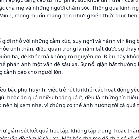
ậc cha mẹ và những người chăm sóc. Thông qua kinh ng
 Minh, mong muốn mang đến những kiến thức thực tiễn 
 giới nhỏ với những cảm xúc, suy nghĩ và hành vi riêng b
hỏe tinh thần, điều quan trọng là nắm bắt được sự thay 
n buồn bã, dễ khóc mà không rõ nguyên do. Điều này khô
hể phản ánh một vấn đề sâu xa. Sự nổi giận bất thường 
g cảnh báo cho người lớn.
u bậc phụ huynh, việc trẻ rút lui khỏi các hoạt động yêu
 hoặc ăn quá nhiều hoặc quá ít, đều là những tín hiệu
nên bị xem nhẹ, vì chúng có thể ảnh hưởng tới cả quá tr
hư giảm sút kết quả học tập, không tập trung, hoặc thậ
t vấn đề tâm lý sâu xa. Một bậc cha mẹ đã chia sẻ về 