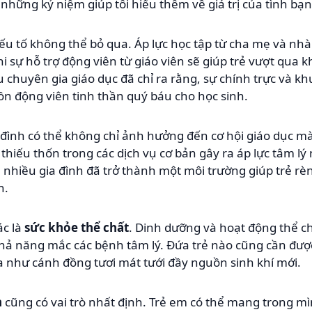
những kỷ niệm giúp tôi hiểu thêm về giá trị của tình bạn
ếu tố không thể bỏ qua. Áp lực học tập từ cha mẹ và nhà
hi sự hỗ trợ động viên từ giáo viên sẽ giúp trẻ vượt qua
 chuyên gia giáo dục đã chỉ ra rằng, sự chính trực và kh
n động viên tinh thần quý báu cho học sinh.
 đình có thể không chỉ ảnh hưởng đến cơ hội giáo dục mà
 thiếu thốn trong các dịch vụ cơ bản gây ra áp lực tâm lý 
nhiều gia đình đã trở thành một môi trường giúp trẻ rèn 
h.
ác là
sức khỏe thể chất
. Dinh dưỡng và hoạt động thể ch
khả năng mắc các bệnh tâm lý. Đứa trẻ nào cũng cần đượ
a như cánh đồng tươi mát tưới đầy nguồn sinh khí mới.
n
cũng có vai trò nhất định. Trẻ em có thể mang trong mì