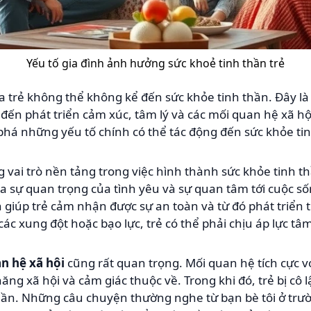
Yếu tố gia đình ảnh hưởng sức khoẻ tinh thần trẻ
ủa trẻ không thể không kể đến sức khỏe tinh thần. Đây l
đến phát triển cảm xúc, tâm lý và các mối quan hệ xã hội
há những yếu tố chính có thể tác động đến sức khỏe tin
 vai trò nền tảng trong việc hình thành sức khỏe tinh th
a sự quan trọng của tình yêu và sự quan tâm tới cuộc số
giúp trẻ cảm nhận được sự an toàn và từ đó phát triển 
các xung đột hoặc bạo lực, trẻ có thể phải chịu áp lực tâm 
n hệ xã hội
cũng rất quan trọng. Mối quan hệ tích cực v
năng xã hội và cảm giác thuộc về. Trong khi đó, trẻ bị cô 
thần. Những câu chuyện thường nghe từ bạn bè tôi ở trư