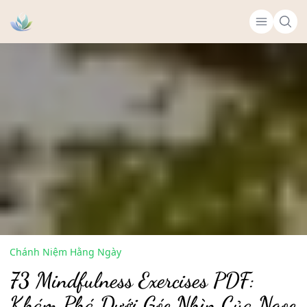
Chánh Niệm Hằng Ngày
73 Mindfulness Exercises PDF:
Khám Phá Dưới Góc Nhìn Của Ngọc