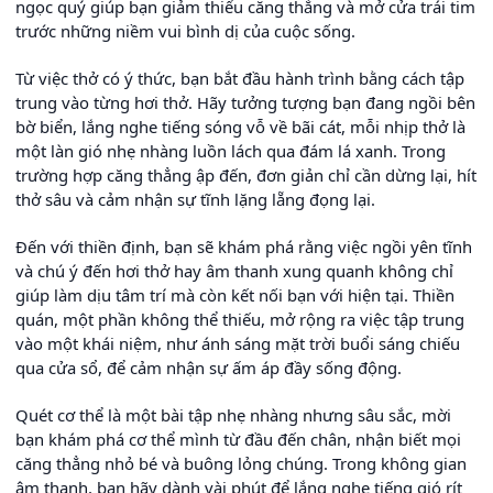
ngọc quý giúp bạn giảm thiểu căng thẳng và mở cửa trái tim
trước những niềm vui bình dị của cuộc sống.
Từ việc thở có ý thức, bạn bắt đầu hành trình bằng cách tập
trung vào từng hơi thở. Hãy tưởng tượng bạn đang ngồi bên
bờ biển, lắng nghe tiếng sóng vỗ về bãi cát, mỗi nhịp thở là
một làn gió nhẹ nhàng luồn lách qua đám lá xanh. Trong
trường hợp căng thẳng ập đến, đơn giản chỉ cần dừng lại, hít
thở sâu và cảm nhận sự tĩnh lặng lẵng đọng lại.
Đến với thiền định, bạn sẽ khám phá rằng việc ngồi yên tĩnh
và chú ý đến hơi thở hay âm thanh xung quanh không chỉ
giúp làm dịu tâm trí mà còn kết nối bạn với hiện tại. Thiền
quán, một phần không thể thiếu, mở rộng ra việc tập trung
vào một khái niệm, như ánh sáng mặt trời buổi sáng chiếu
qua cửa sổ, để cảm nhận sự ấm áp đầy sống động.
Quét cơ thể là một bài tập nhẹ nhàng nhưng sâu sắc, mời
bạn khám phá cơ thể mình từ đầu đến chân, nhận biết mọi
căng thẳng nhỏ bé và buông lỏng chúng. Trong không gian
âm thanh, bạn hãy dành vài phút để lắng nghe tiếng gió rít