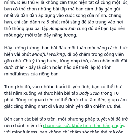
mình. Điều thú vị là không cần thực hiện tất cả cùng một lúc;
bạn có thể chọn những bài tập mà bạn cảm thấy gần gũi
nhất và dần dần áp dụng vào cuộc sống của mình. Chẳng
hạn, chỉ cần dành ra 5 phút mỗi sáng để tập trung vào hơi
thở thông qua bài tập
Anapana Sati
cũng đủ để bạn tạo nên
một ngày mới tràn đầy năng lượng.
Hãy tưởng tượng, bạn bắt đầu một tuần mới bằng cách thực
hiện vài phút
Mindful Walking
, đi bộ chậm trong công viên
gần nhà. Chú ý từng bước, từng nhịp thở, cảm nhận mặt đất
dưới chân - đây là cách hoàn hảo để thiết lập lộ trình
mindfulness của riêng bạn.
Trong khi đó, vào những buổi tối yên tĩnh, bạn có thể thư
thái nằm xuống và thực hiện bài tập
Body Scan
trong 10
phút. Từng cơ quan trên cơ thể được chú tâm đến, giúp cảm
giác căng thẳng nhạt đi và sự bình yên dần chiếm ưu thế.
Bên cạnh các bài tập trên, một phương pháp tuyệt vời để trở
nên chánh niệm là
chăm sóc sức khỏe tinh thần hàng ngày
.
Với mindfulness, bạn không chỉ chăm sóc thân thể mà còn