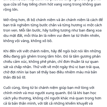
qua cửa sổ hay tiếng chim hót vang vọng trong không gian
rộng lớn.
Mở rộng hơn, đi bộ chánh niệm và ăn chánh niệm là cách để
bạn trải nghiệm từng bước chân và từng hương vị một cách
trọn vẹn. Mỗi lần bước, hãy tưởng tượng như bạn đang xoa
dịu mặt đất, mỗi thìa ăn là niềm vui đem lại từ thiên nhiên,
không vội vàng, không xô bồ.
Khi đến với viết chánh niệm, hãy để ngòi bút nói lên những
điều đang gói ghém trong tâm hồn. Đó là tấm gương phản
chiếu cảm xúc, không phê phán, chỉ đơn thuần là sự quan
sát và chấp nhận. Thử viết về một ngày thú vị bạn trải qua,
chờ đợi nhìn lại bạn sẽ thấy bao điều nhiệm màu mà bản
thân đã bỏ lỡ.
Cuối cùng, lòng từ bi chánh niệm giúp bạn mở lòng với
chính mình và mọi người xung quanh. Đó là khi bạn học
cách yêu thương, không chỉ người khác mà quan trọng hơn
cả là bản thân mình, với tất cả những khiếm khuyết và