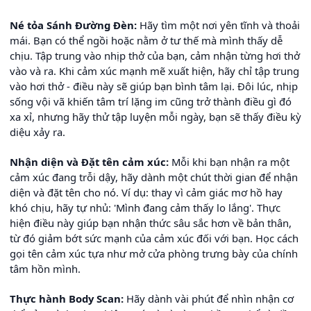
Né tỏa Sánh Đường Đèn:
Hãy tìm một nơi yên tĩnh và thoải
mái. Bạn có thể ngồi hoặc nằm ở tư thế mà mình thấy dễ
chịu. Tập trung vào nhịp thở của bạn, cảm nhận từng hơi thở
vào và ra. Khi cảm xúc mạnh mẽ xuất hiện, hãy chỉ tập trung
vào hơi thở - điều này sẽ giúp bạn bình tâm lại. Đôi lúc, nhịp
sống vội vã khiến tâm trí lặng im cũng trở thành điều gì đó
xa xỉ, nhưng hãy thử tập luyện mỗi ngày, bạn sẽ thấy điều kỳ
diệu xảy ra.
Nhận diện và Đặt tên cảm xúc:
Mỗi khi bạn nhận ra một
cảm xúc đang trỗi dậy, hãy dành một chút thời gian để nhận
diện và đặt tên cho nó. Ví dụ: thay vì cảm giác mơ hồ hay
khó chịu, hãy tự nhủ: 'Mình đang cảm thấy lo lắng'. Thực
hiện điều này giúp bạn nhận thức sâu sắc hơn về bản thân,
từ đó giảm bớt sức mạnh của cảm xúc đối với bạn. Học cách
gọi tên cảm xúc tựa như mở cửa phòng trưng bày của chính
tâm hồn mình.
Thực hành Body Scan:
Hãy dành vài phút để nhìn nhận cơ