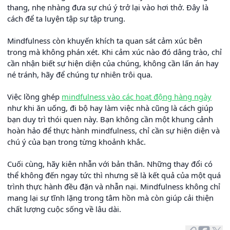
thang, nhẹ nhàng đưa sự chú ý trở lại vào hơi thở. Đây là
cách để ta luyện tập sự tập trung.
Mindfulness còn khuyến khích ta quan sát cảm xúc bên
trong mà không phán xét. Khi cảm xúc nào đó dâng trào, chỉ
cần nhận biết sự hiện diện của chúng, không cần lấn án hay
né tránh, hãy để chúng tự nhiên trôi qua.
Việc lồng ghép
mindfulness vào các hoạt động hàng ngày
như khi ăn uống, đi bộ hay làm việc nhà cũng là cách giúp
bạn duy trì thói quen này. Bạn không cần một khung cảnh
hoàn hảo để thực hành mindfulness, chỉ cần sự hiện diện và
chú ý của bạn trong từng khoảnh khắc.
Cuối cùng, hãy kiên nhẫn với bản thân. Những thay đổi có
thể không đến ngay tức thì nhưng sẽ là kết quả của một quá
trình thực hành đều đặn và nhẫn nại. Mindfulness không chỉ
mang lại sự tĩnh lặng trong tâm hồn mà còn giúp cải thiện
chất lượng cuộc sống về lâu dài.