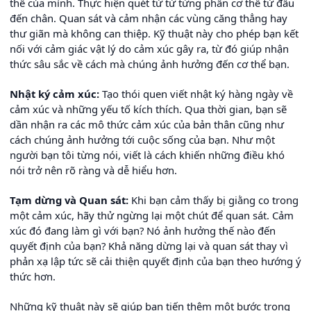
thể của mình. Thực hiện quét từ từ từng phần cơ thể từ đầu
đến chân. Quan sát và cảm nhận các vùng căng thẳng hay
thư giãn mà không can thiệp. Kỹ thuật này cho phép bạn kết
nối với cảm giác vật lý do cảm xúc gây ra, từ đó giúp nhận
thức sâu sắc về cách mà chúng ảnh hưởng đến cơ thể bạn.
Nhật ký cảm xúc:
Tạo thói quen viết nhật ký hàng ngày về
cảm xúc và những yếu tố kích thích. Qua thời gian, bạn sẽ
dần nhận ra các mô thức cảm xúc của bản thân cũng như
cách chúng ảnh hưởng tới cuộc sống của bạn. Như một
người bạn tôi từng nói, viết là cách khiến những điều khó
nói trở nên rõ ràng và dễ hiểu hơn.
Tạm dừng và Quan sát:
Khi bạn cảm thấy bị giằng co trong
một cảm xúc, hãy thử ngừng lại một chút để quan sát. Cảm
xúc đó đang làm gì với bạn? Nó ảnh hưởng thế nào đến
quyết định của bạn? Khả năng dừng lại và quan sát thay vì
phản xạ lập tức sẽ cải thiện quyết định của bạn theo hướng ý
thức hơn.
Những kỹ thuật này sẽ giúp bạn tiến thêm một bước trong