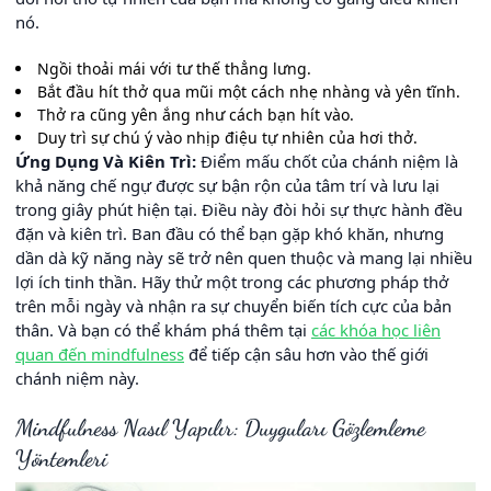
nó.
Ngồi thoải mái với tư thế thẳng lưng.
Bắt đầu hít thở qua mũi một cách nhẹ nhàng và yên tĩnh.
Thở ra cũng yên ắng như cách bạn hít vào.
Duy trì sự chú ý vào nhịp điệu tự nhiên của hơi thở.
Ứng Dụng Và Kiên Trì:
Điểm mấu chốt của chánh niệm là
khả năng chế ngự được sự bận rộn của tâm trí và lưu lại
trong giây phút hiện tại. Điều này đòi hỏi sự thực hành đều
đặn và kiên trì. Ban đầu có thể bạn gặp khó khăn, nhưng
dần dà kỹ năng này sẽ trở nên quen thuộc và mang lại nhiều
lợi ích tinh thần. Hãy thử một trong các phương pháp thở
trên mỗi ngày và nhận ra sự chuyển biến tích cực của bản
thân. Và bạn có thể khám phá thêm tại
các khóa học liên
quan đến mindfulness
để tiếp cận sâu hơn vào thế giới
chánh niệm này.
Mindfulness Nasıl Yapılır: Duyguları Gözlemleme
Yöntemleri