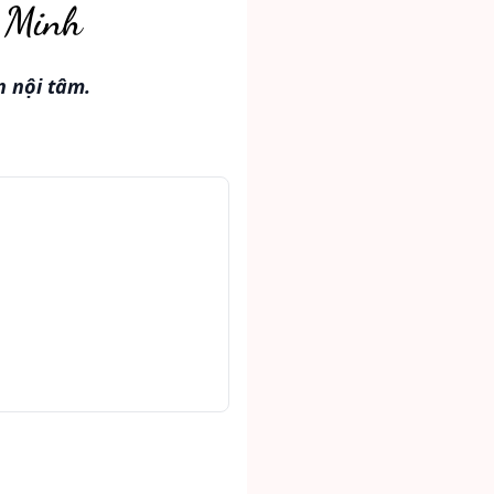
c Minh
 nội tâm.