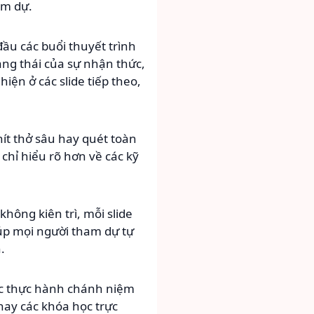
am dự.
ầu các buổi thuyết trình
ạng thái của sự nhận thức,
ện ở các slide tiếp theo,
ít thở sâu hay quét toàn
chỉ hiểu rõ hơn về các kỹ
ông kiên trì, mỗi slide
iúp mọi người tham dự tự
.
ệc thực hành chánh niệm
ay các khóa học trực