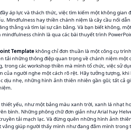
đầy áp lực và thách thức, việc tìm kiếm một không gian đ
ếu. Mindfulness hay thiền chánh niệm là cây cầu nối dẫn 
căng thẳng và tìm lại sự cân bằng. Và bạn biết không, mộ
a mindfulness chính là qua các bài thuyết trình PowerPoi
oint Template
không chỉ đơn thuần là một công cụ trìn
yền tải những thông điệp quan trọng về chánh niệm một 
, trong các workshop thiền mà mình tổ chức, việc sử d
ệm của người nghe một cách rõ rệt. Hãy tưởng tượng, khi 
ắc dịu nhẹ, những hình ảnh thiên nhiên gần gũi; tất cả
 niệm.
tố thiết yếu, như một bảng màu xanh trời, xanh lá nhạt
 yên bình. Những phông chữ đơn giản như Arial hay Helv
truyền tải mạch lạc. Và đừng quên những hình ảnh thiên
át vắng giúp người thấy mình như đang đắm mình trong 