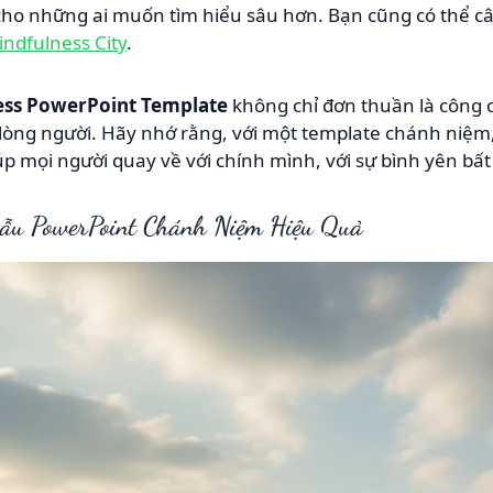
 cho những ai muốn tìm hiểu sâu hơn. Bạn cũng có thể c
indfulness City
.
ess PowerPoint Template
không chỉ đơn thuần là công c
lòng người. Hãy nhớ rằng, với một template chánh niệm,
úp mọi người quay về với chính mình, với sự bình yên bất
Mẫu PowerPoint Chánh Niệm Hiệu Quả