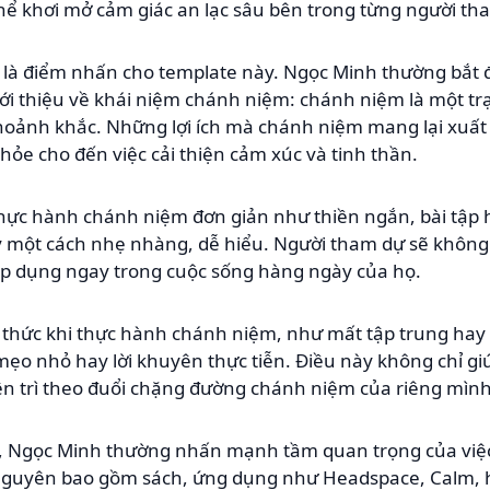
thể khơi mở cảm giác an lạc sâu bên trong từng người th
 là điểm nhấn cho template này. Ngọc Minh thường bắt đ
giới thiệu về khái niệm chánh niệm: chánh niệm là một tr
hoảnh khắc. Những lợi ích mà chánh niệm mang lại xuất hi
 khỏe cho đến việc cải thiện cảm xúc và tinh thần.
thực hành chánh niệm đơn giản như thiền ngắn, bài tập h
y một cách nhẹ nhàng, dễ hiểu. Người tham dự sẽ không 
áp dụng ngay trong cuộc sống hàng ngày của họ.
hức khi thực hành chánh niệm, như mất tập trung hay kh
ẹo nhỏ hay lời khuyên thực tiễn. Điều này không chỉ g
ên trì theo đuổi chặng đường chánh niệm của riêng mình
nh, Ngọc Minh thường nhấn mạnh tầm quan trọng của vi
nguyên bao gồm sách, ứng dụng như Headspace, Calm, h