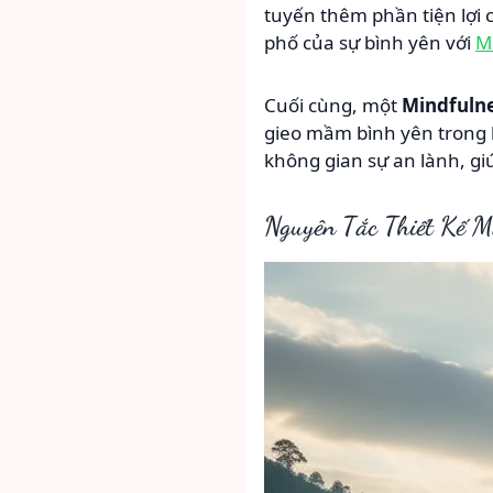
tuyến thêm phần tiện lợi
phố của sự bình yên với
M
Cuối cùng, một
Mindfuln
gieo mầm bình yên trong 
không gian sự an lành, gi
Nguyên Tắc Thiết Kế 