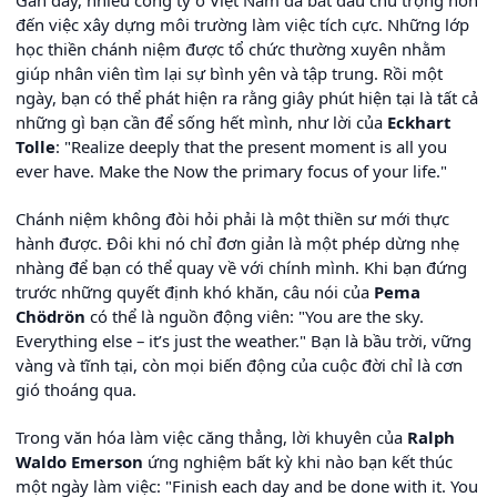
đến việc xây dựng môi trường làm việc tích cực. Những lớp
học thiền chánh niệm được tổ chức thường xuyên nhằm
giúp nhân viên tìm lại sự bình yên và tập trung. Rồi một
ngày, bạn có thể phát hiện ra rằng giây phút hiện tại là tất cả
những gì bạn cần để sống hết mình, như lời của
Eckhart
Tolle
: "Realize deeply that the present moment is all you
ever have. Make the Now the primary focus of your life."
Chánh niệm không đòi hỏi phải là một thiền sư mới thực
hành được. Đôi khi nó chỉ đơn giản là một phép dừng nhẹ
nhàng để bạn có thể quay về với chính mình. Khi bạn đứng
trước những quyết định khó khăn, câu nói của
Pema
Chödrön
có thể là nguồn động viên: "You are the sky.
Everything else – it’s just the weather." Bạn là bầu trời, vững
vàng và tĩnh tại, còn mọi biến động của cuộc đời chỉ là cơn
gió thoáng qua.
Trong văn hóa làm việc căng thẳng, lời khuyên của
Ralph
Waldo Emerson
ứng nghiệm bất kỳ khi nào bạn kết thúc
một ngày làm việc: "Finish each day and be done with it. You