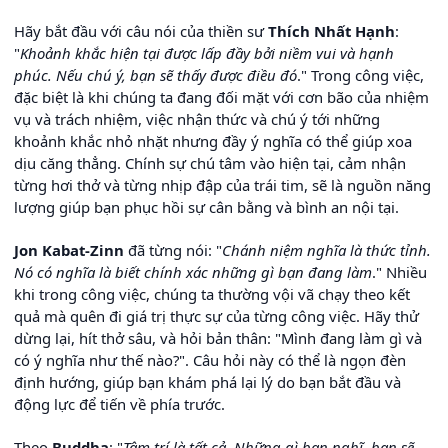
Hãy bắt đầu với câu nói của thiền sư
Thích Nhất Hạnh
:
"
Khoảnh khắc hiện tại được lấp đầy bởi niềm vui và hạnh
phúc. Nếu chú ý, bạn sẽ thấy được điều đó
." Trong công việc,
đặc biệt là khi chúng ta đang đối mặt với cơn bão của nhiệm
vụ và trách nhiệm, việc nhận thức và chú ý tới những
khoảnh khắc nhỏ nhặt nhưng đầy ý nghĩa có thể giúp xoa
dịu căng thẳng. Chính sự chú tâm vào hiện tại, cảm nhận
từng hơi thở và từng nhịp đập của trái tim, sẽ là nguồn năng
lượng giúp bạn phục hồi sự cân bằng và bình an nội tại.
Jon Kabat-Zinn
đã từng nói: "
Chánh niệm nghĩa là thức tỉnh.
Nó có nghĩa là biết chính xác những gì bạn đang làm
." Nhiều
khi trong công việc, chúng ta thường vội vã chạy theo kết
quả mà quên đi giá trị thực sự của từng công việc. Hãy thử
dừng lại, hít thở sâu, và hỏi bản thân: "Mình đang làm gì và
có ý nghĩa như thế nào?". Câu hỏi này có thể là ngọn đèn
định hướng, giúp bạn khám phá lại lý do bạn bắt đầu và
động lực để tiến về phía trước.
Theo
Buddha
: "
Tâm trí là tất cả. Những gì bạn nghĩ, bạn sẽ