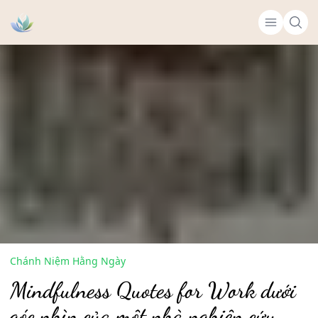
Chánh Niệm Hằng Ngày
Mindfulness Quotes for Work dưới
góc nhìn của một nhà nghiên cứu