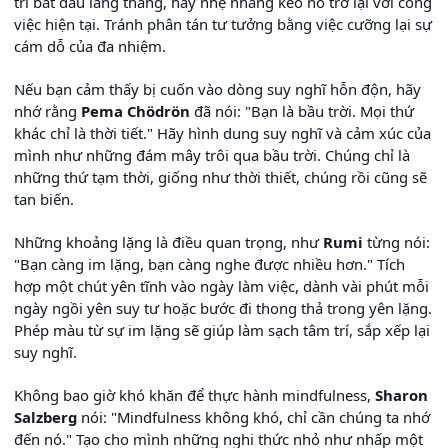
trí bắt đầu lang thang, hãy nhẹ nhàng kéo nó trở lại với công
việc hiện tại. Tránh phân tán tư tưởng bằng việc cưỡng lại sự
cám dỗ của đa nhiệm.
Nếu bạn cảm thấy bị cuốn vào dòng suy nghĩ hỗn độn, hãy
nhớ rằng
Pema Chödrön
đã nói: "Bạn là bầu trời. Mọi thứ
khác chỉ là thời tiết." Hãy hình dung suy nghĩ và cảm xúc của
mình như những đám mây trôi qua bầu trời. Chúng chỉ là
những thứ tạm thời, giống như thời thiết, chúng rồi cũng sẽ
tan biến.
Những khoảng lặng là điều quan trọng, như
Rumi
từng nói:
"Bạn càng im lặng, bạn càng nghe được nhiều hơn." Tích
hợp một chút yên tĩnh vào ngày làm việc, dành vài phút mỗi
ngày ngồi yên suy tư hoặc bước đi thong thả trong yên lặng.
Phép màu từ sự im lặng sẽ giúp làm sạch tâm trí, sắp xếp lại
suy nghĩ.
Không bao giờ khó khăn để thực hành mindfulness,
Sharon
Salzberg
nói: "Mindfulness không khó, chỉ cần chúng ta nhớ
đến nó." Tạo cho mình những nghi thức nhỏ như nhấp một