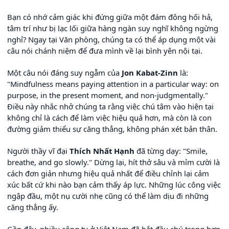
Bạn có nhớ cảm giác khi đứng giữa một đám đông hối hả,
tâm trí như bị lạc lối giữa hàng ngàn suy nghĩ không ngừng
nghỉ? Ngay tại Văn phòng, chúng ta có thể áp dụng một vài
câu nói chánh niệm để đưa mình về lại bình yên nội tại.
Một câu nói đáng suy ngẫm của
Jon Kabat-Zinn
là:
"Mindfulness means paying attention in a particular way: on
purpose, in the present moment, and non-judgmentally."
Điều này nhắc nhở chúng ta rằng việc chú tâm vào hiện tại
không chỉ là cách để làm việc hiệu quả hơn, mà còn là con
đường giảm thiểu sự căng thẳng, không phán xét bản thân.
Người thầy vĩ đại
Thích Nhất Hạnh
đã từng dạy: "Smile,
breathe, and go slowly." Dừng lại, hít thở sâu và mỉm cười là
cách đơn giản nhưng hiệu quả nhất để điều chỉnh lại cảm
xúc bất cứ khi nào bạn cảm thấy áp lực. Những lúc công việc
ngập đầu, một nụ cười nhẹ cũng có thể làm dịu đi những
căng thẳng ấy.
Gần đây, nhiều công ty ở Việt Nam đã bắt đầu chú trọng hơn