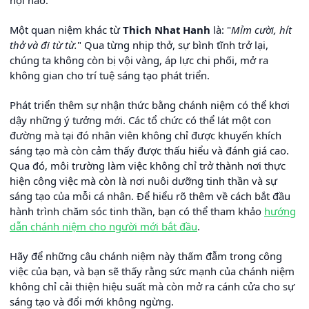
hội nào.
Một quan niệm khác từ
Thich Nhat Hanh
là: "
Mỉm cười, hít
thở và đi từ từ.
" Qua từng nhịp thở, sự bình tĩnh trở lại,
chúng ta không còn bị vội vàng, áp lực chi phối, mở ra
không gian cho trí tuệ sáng tạo phát triển.
Phát triển thêm sự nhận thức bằng chánh niệm có thể khơi
dậy những ý tưởng mới. Các tổ chức có thể lát một con
đường mà tại đó nhân viên không chỉ được khuyến khích
sáng tạo mà còn cảm thấy được thấu hiểu và đánh giá cao.
Qua đó, môi trường làm việc không chỉ trở thành nơi thực
hiện công việc mà còn là nơi nuôi dưỡng tinh thần và sự
sáng tạo của mỗi cá nhân. Để hiểu rõ thêm về cách bắt đầu
hành trình chăm sóc tinh thần, bạn có thể tham khảo
hướng
dẫn chánh niệm cho người mới bắt đầu
.
Hãy để những câu chánh niệm này thấm đẫm trong công
việc của bạn, và bạn sẽ thấy rằng sức mạnh của chánh niệm
không chỉ cải thiện hiệu suất mà còn mở ra cánh cửa cho sự
sáng tạo và đổi mới không ngừng.