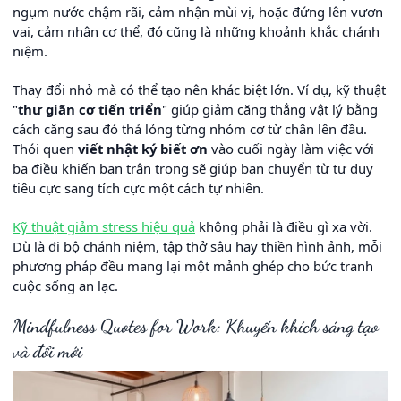
ngụm nước chậm rãi, cảm nhận mùi vị, hoặc đứng lên vươn
vai, cảm nhận cơ thể, đó cũng là những khoảnh khắc chánh
niệm.
Thay đổi nhỏ mà có thể tạo nên khác biệt lớn. Ví dụ, kỹ thuật
"
thư giãn cơ tiến triển
" giúp giảm căng thẳng vật lý bằng
cách căng sau đó thả lỏng từng nhóm cơ từ chân lên đầu.
Thói quen
viết nhật ký biết ơn
vào cuối ngày làm việc với
ba điều khiến bạn trân trọng sẽ giúp bạn chuyển từ tư duy
tiêu cực sang tích cực một cách tự nhiên.
Kỹ thuật giảm stress hiệu quả
không phải là điều gì xa vời.
Dù là đi bộ chánh niệm, tập thở sâu hay thiền hình ảnh, mỗi
phương pháp đều mang lại một mảnh ghép cho bức tranh
cuộc sống an lạc.
Mindfulness Quotes for Work: Khuyến khích sáng tạo
và đổi mới