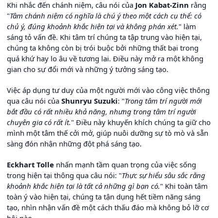
Khi nhắc đến chánh niệm, câu nói của
Jon Kabat-Zinn
rằng
"
Tâm chánh niệm có nghĩa là chú ý theo một cách cụ thể: có
chủ ý, đúng khoảnh khắc hiện tại và không phán xét.
" làm
sáng tỏ vấn đề. Khi tâm trí chúng ta tập trung vào hiện tại,
chúng ta không còn bị trói buộc bởi những thất bại trong
quá khứ hay lo âu về tương lai. Điều này mở ra một không
gian cho sự đổi mới và những ý tưởng sáng tạo.
Việc áp dụng tư duy của một người mới vào công việc thông
qua câu nói của
Shunryu Suzuki
: "
Trong tâm trí người mới
bắt đầu có rất nhiều khả năng, nhưng trong tâm trí người
chuyên gia có rất ít.
" Điều này khuyến khích chúng ta giữ cho
mình một tâm thế cởi mở, giúp nuôi dưỡng sự tò mò và sẵn
sàng đón nhận những đột phá sáng tạo.
Eckhart Tolle
nhấn mạnh tầm quan trọng của việc sống
trong hiện tại thông qua câu nói: "
Thực sự hiểu sâu sắc rằng
khoảnh khắc hiện tại là tất cả những gì bạn có.
" Khi toàn tâm
toàn ý vào hiện tại, chúng ta tận dụng hết tiềm năng sáng
tạo, nhìn nhận vấn đề một cách thấu đáo mà không bỏ lỡ cơ