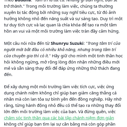
trở thành
." Trong môi trường làm việc, chúng ta thường
xuyên bị tác động bởi những suy nghĩ tiêu cực, từ đó ảnh
hưởng không nhỏ đến năng suất và sự sáng tạo. Duy trì một
tư duy tích cực và lạc quan là chìa khóa để tạo ra một tâm
hồn an vui và một môi trường làm việc tràn đầy cảm hứng.
Một câu nói nữa đến từ
Shunryu Suzuki
: "
Trong tâm trí của
người mới bắt đầu có nhiều khả năng, nhưng trong tâm trí
của chuyên gia thì có ít.
" Hãy giữ cho mình một tinh thần học
hỏi không ngừng, mở rộng lòng đón nhận những điều mới
mẻ và sẵn sàng thay đổi để đáp ứng những thử thách đang
đến.
Để xây dựng một môi trường làm việc tích cực, việc ứng
dụng chánh niệm không chỉ giúp bạn giảm căng thẳng cá
nhân mà còn lan tỏa sự bình yên đến đồng nghiệp. Hãy nhớ
rằng, từng hành động nhỏ đều có thể tạo ra những thay đổi
lớn đến môi trường làm việc của bạn. Và đừng quên, việc
chăm sóc tinh thần qua các bài tập chánh niệm đơn giản
không chỉ giúp bạn tìm lại sự cân bằng mà còn góp phần