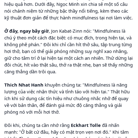
hiệu quả hơn. Dưới đây, Ngọc Minh xin chia sẻ một số câu
nói chánh niệm từ những bậc thầy nổi tiếng, kèm theo các
kỹ thuật đơn giản để thực hành mindfulness tại nơi làm việc.
Ở đây, ngay bây giờ
, Jon Kabat-Zinn nói: "Mindfulness là
chú ý theo một cách đặc biệt: có mục đích, trong hiện tại, và
không phê phán." Đôi khi chỉ cần hít thở sâu, tập trung từng
hơi thở, bạn có thể giải phóng những suy nghĩ xao nhãng,
giữ cho tâm trí ở lại hiện tại một cách an nhiên. Thử dừng lại
đôi chút, hít vào thật sâu, thở ra thật nhẹ, bạn sẽ thấy những
căng thẳng dần trôi qua.
Thich Nhat Hanh
khuyên chúng ta: "Mindfulness là năng
lượng của việc nhận thức và tỉnh táo với hiện tại." Thật hữu
ích khi sử dụng các tín hiệu như chuông nhắc nhở để quay
về với bản thân, để đánh giá mức độ căng thẳng và giải
phóng nó với mỗi hơi thở.
Đôi khi, chúng ta cần nhớ rằng
Eckhart Tolle
đã nhấn
mạnh: "Ở bất cứ đâu, hãy có mặt trọn vẹn nơi đó." Khi tâm