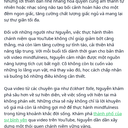
Những lời thiền dẫn nhẹ nhàng hòa quyện cùng âm thanh tự
nhiên hoặc nhạc sóng não tạo bối cảnh hoàn hảo cho một
đêm ngon giấc, tăng cường chất lượng giấc ngủ và mang lại
sự thư giãn tối đa.
Đối với những người như Nguyễn, việc thực hành thiền
chánh niệm qua YouTube không chỉ giúp giảm bớt căng
thẳng, mà còn làm tăng cường sự tỉnh táo, cải thiện khả
năng tập trung. Với mỗi buổi tối dành thời gian cho bản thân
với video mindfulness, Nguyễn cảm nhận được một nguồn
năng lượng tích cực bất ngờ. Cô không còn bị cuốn vào
những lo lắng vụn vặt, mà thay vào đó, học cách chấp nhận
và buông bỏ những điều không cần thiết.
Qua video từ các chuyên gia như
Eckhart Tolle
, Nguyễn khám
phá sâu hơn về sự hiện diện, về việc sống với hiện tại mà
không phán xét. Những chia sẻ này không chỉ là lời khuyên
vô giá mà còn là những gợi mở để thực hành mindfulness
trong từng khoảnh khắc đời sống. Khám phá
thành phố của
sự bình yên
qua video trên YouTube, Nguyễn dần dần xây
dựng một thói quen chánh niệm vững vàng.