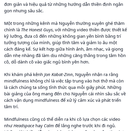
đơn giản và hiệu quả từ những hướng dẫn thiền định ngắn
gọn nhưng sâu sắc.
Một trong những kênh mà Nguyễn thường xuyên ghé thăm
chính là
The Honest Guys
, với những video thiền được thiết kế
kỹ lưỡng, đưa cô đến những không gian yên bình bằng trí
tưởng tượng của mình, giúp tĩnh tâm và giảm lo âu một
cách đáng kể. Sự kết hợp giữa hình ảnh, âm nhạc, và giọng
dẫn nhẹ nhàng đã làm dịu những căng thẳng trong tâm hồn
cô, dỗ dành cô vào giấc ngủ bình yên hơn.
Khi khám phá kênh
Jon Kabat-Zinn
, Nguyễn nhận ra rằng
mindfulness không chỉ là việc tập trung vào hơi thở mà còn
là cách chúng ta sống tỉnh thức qua mỗi giây phút. Những
bài giảng của ông mang đến cho Nguyễn cái nhìn sâu sắc về
cách vận dụng mindfulness để xử lý cảm xúc và phát triển
tâm trí.
Mindfulness cũng có thể diễn ra khi cô lựa chọn các video
như
Headspace
hay
Calm
để lắng nghe trước khi đi ngủ.