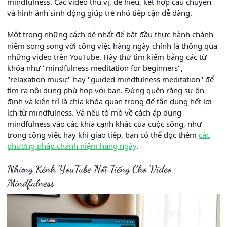
mindfulness. Các video thú vị, dễ hiểu, kết hợp câu chuyện
và hình ảnh sinh động giúp trẻ nhỏ tiếp cận dễ dàng.
Một trong những cách dễ nhất để bắt đầu thực hành chánh
niệm song song với công việc hàng ngày chính là thông qua
những video trên YouTube. Hãy thử tìm kiếm bằng các từ
khóa như "mindfulness meditation for beginners",
"relaxation music" hay "guided mindfulness meditation" để
tìm ra nội dung phù hợp với bạn. Đừng quên rằng sự ổn
định và kiên trì là chìa khóa quan trọng để tận dụng hết lợi
ích từ mindfulness. Và nếu tò mò về cách áp dụng
mindfulness vào các khía cạnh khác của cuộc sống, như
trong công việc hay khi giao tiếp, bạn có thể đọc thêm
các
phương pháp chánh niệm hàng ngày
.
Những Kênh YouTube Nổi Tiếng Cho Video
Mindfulness