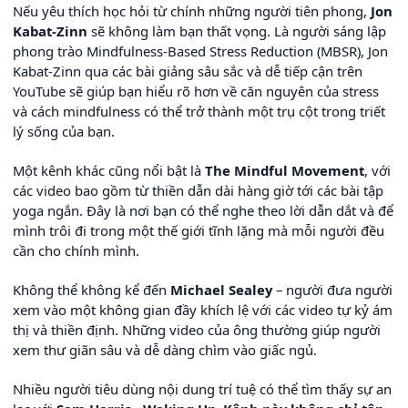
Nếu yêu thích học hỏi từ chính những người tiên phong,
Jon
Kabat-Zinn
sẽ không làm bạn thất vọng. Là người sáng lập
phong trào Mindfulness-Based Stress Reduction (MBSR), Jon
Kabat-Zinn qua các bài giảng sâu sắc và dễ tiếp cận trên
YouTube sẽ giúp bạn hiểu rõ hơn về căn nguyên của stress
và cách mindfulness có thể trở thành một trụ cột trong triết
lý sống của bạn.
Một kênh khác cũng nổi bật là
The Mindful Movement
, với
các video bao gồm từ thiền dẫn dài hàng giờ tới các bài tập
yoga ngắn. Đây là nơi bạn có thể nghe theo lời dẫn dắt và để
mình trôi đi trong một thế giới tĩnh lặng mà mỗi người đều
cần cho chính mình.
Không thể không kể đến
Michael Sealey
– người đưa người
xem vào một không gian đầy khích lệ với các video tự kỷ ám
thị và thiền định. Những video của ông thường giúp người
xem thư giãn sâu và dễ dàng chìm vào giấc ngủ.
Nhiều người tiêu dùng nội dung trí tuệ có thể tìm thấy sự an