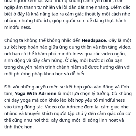
đưa người xem lạc vào những khung cảnh yên bình, tràn
ngập âm thanh tự nhiên và lời dẫn dắt nhẹ nhàng. Điểm đặc
biệt ở đây là khả năng tạo ra cảm giác thoát ly một cách nhẹ
nhàng nhưng hữu ích, giúp người xem dễ dàng thực hành
mindfulness.
Chúng ta không thể không nhắc đến
Headspace
. Đây là một
sự kết hợp hoàn hảo giữa ứng dụng thiền và nền tảng video,
nơi bạn có thể khám phá mindfulness qua các video ngắn,
sinh động và đầy cảm hứng. Ở đây, mỗi bước đi của bạn
trong chuyến hành trình chánh niệm sẽ được hướng dẫn với
một phương pháp khoa học và dễ hiểu.
Đối với những ai yêu mến sự kết hợp giữa vận động và tĩnh
tâm,
Yoga With Adriene
là một lựa chọn lý tưởng. Cô không
chỉ dạy yoga mà còn khéo léo kết hợp yếu tố mindfulness
vào từng động tác. Video của Adriene đem lại cảm giác nhẹ
nhàng và khuyến khích người tập chú ý đến cảm giác của cơ
thể cũng như hơi thở, xây dựng một lối sống linh hoạt và
tỉnh thức hơn.