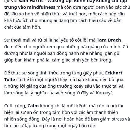
lạc với
Sam Harris - Waking Up. Kênh này không chỉ tập
trung vào mindfulness
mà còn đưa người xem vào các chủ
đề sâu xa hơn về nhận thức và triết học, một cách tiếp cận
khá hữu ích cho những ai đang tìm cách hiểu sâu về bản
chất của tâm hồn.
Sự thoải mái và từ bi là hai yếu tố cốt lõi mà
Tara Brach
đem đến cho người xem qua những bài giảng của mình. Cô
dường như là người bạn đồng hành nhẹ nhàng, gần gũi
giúp bạn khám phá lại cảm giác bình yên bên trong.
Để thực sự sống tỉnh thức trong từng giây phút,
Eckhart
Tolle
có thể là một người thầy mà bạn không nên bỏ qua.
Những lời giảng của ông thường xoáy sâu vào thực tại và
làm sống lại ý nghĩa của việc sống ‘ở đây và lúc này’.
Cuối cùng,
Calm
không chỉ là một kênh, mà còn là nơi tái
hiện lại sự an ổn trong tâm hồn với các âm thanh thiên
nhiên sống động. Đây là nơi hoàn hảo để bạn giảm stress và
tìm lại sự tập trung trong một ngày bận rộn.