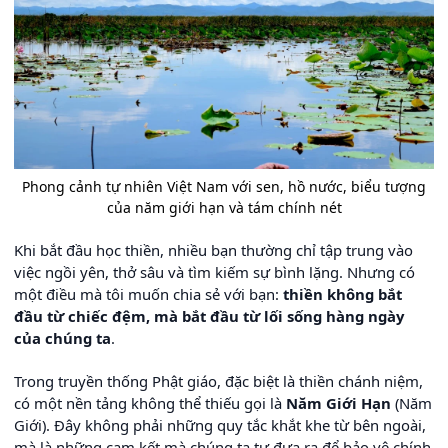
Phong cảnh tự nhiên Việt Nam với sen, hồ nước, biểu tượng
của năm giới hạn và tám chính nét
Khi bắt đầu học thiền, nhiều bạn thường chỉ tập trung vào
việc ngồi yên, thở sâu và tìm kiếm sự bình lặng. Nhưng có
một điều mà tôi muốn chia sẻ với bạn:
thiền không bắt
đầu từ chiếc đệm, mà bắt đầu từ lối sống hàng ngày
của chúng ta
.
Trong truyền thống Phật giáo, đặc biệt là thiền chánh niệm,
có một nền tảng không thể thiếu gọi là
Năm Giới Hạn
(Năm
Giới). Đây không phải những quy tắc khắt khe từ bên ngoài,
mà là những cam kết mà chúng ta tự đưa ra để bảo vệ chính