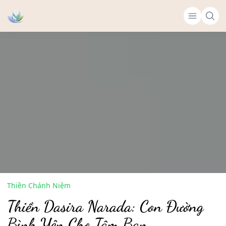
Thiền Chánh Niệm
Thiền Dasira Narada: Con Đường
Bình Yên Cho Tâm Bạn