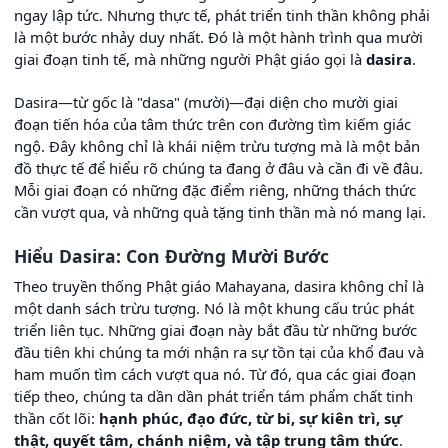
ngay lập tức. Nhưng thực tế, phát triển tinh thần không phải
là một bước nhảy duy nhất. Đó là một hành trình qua mười
giai đoạn tinh tế, mà những người Phật giáo gọi là
dasira
.
Dasira—từ gốc là "dasa" (mười)—đại diện cho mười giai
đoạn tiến hóa của tâm thức trên con đường tìm kiếm giác
ngộ. Đây không chỉ là khái niệm trừu tượng mà là một bản
đồ thực tế để hiểu rõ chúng ta đang ở đâu và cần đi về đâu.
Mỗi giai đoạn có những đặc điểm riêng, những thách thức
cần vượt qua, và những quà tặng tinh thần mà nó mang lại.
Hiểu Dasira: Con Đường Mười Bước
Theo truyền thống Phật giáo Mahayana, dasira không chỉ là
một danh sách trừu tượng. Nó là một khung cấu trúc phát
triển liên tục. Những giai đoạn này bắt đầu từ những bước
đầu tiên khi chúng ta mới nhận ra sự tồn tại của khổ đau và
ham muốn tìm cách vượt qua nó. Từ đó, qua các giai đoạn
tiếp theo, chúng ta dần dần phát triển tám phẩm chất tinh
thần cốt lõi:
hạnh phúc, đạo đức, từ bi, sự kiên trì, sự
thật, quyết tâm, chánh niệm, và tập trung tâm thức
.