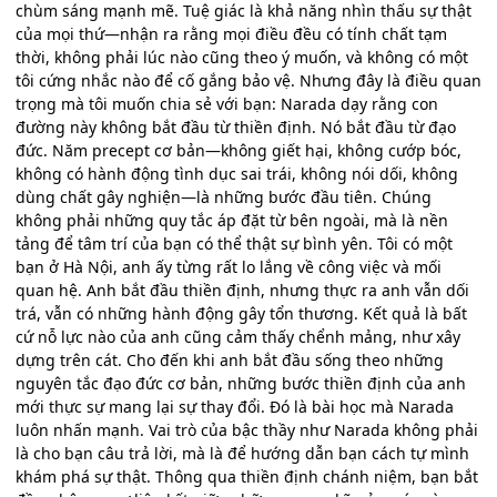
chùm sáng mạnh mẽ. Tuệ giác là khả năng nhìn thấu sự thật
của mọi thứ—nhận ra rằng mọi điều đều có tính chất tạm
thời, không phải lúc nào cũng theo ý muốn, và không có một
tôi cứng nhắc nào để cố gắng bảo vệ. Nhưng đây là điều quan
trọng mà tôi muốn chia sẻ với bạn: Narada dạy rằng con
đường này không bắt đầu từ thiền định. Nó bắt đầu từ đạo
đức. Năm precept cơ bản—không giết hại, không cướp bóc,
không có hành động tình dục sai trái, không nói dối, không
dùng chất gây nghiện—là những bước đầu tiên. Chúng
không phải những quy tắc áp đặt từ bên ngoài, mà là nền
tảng để tâm trí của bạn có thể thật sự bình yên. Tôi có một
bạn ở Hà Nội, anh ấy từng rất lo lắng về công việc và mối
quan hệ. Anh bắt đầu thiền định, nhưng thực ra anh vẫn dối
trá, vẫn có những hành động gây tổn thương. Kết quả là bất
cứ nỗ lực nào của anh cũng cảm thấy chểnh mảng, như xây
dựng trên cát. Cho đến khi anh bắt đầu sống theo những
nguyên tắc đạo đức cơ bản, những bước thiền định của anh
mới thực sự mang lại sự thay đổi. Đó là bài học mà Narada
luôn nhấn mạnh. Vai trò của bậc thầy như Narada không phải
là cho bạn câu trả lời, mà là để hướng dẫn bạn cách tự mình
khám phá sự thật. Thông qua thiền định chánh niệm, bạn bắt