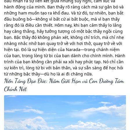
đầu nhận ra sự liên kết giữa những suy nghĩ, cảm xúc và
hành động của mình. Bạn thấy rõ ràng cách mà sự gắn bó và
những ham muốn tạo ra khổ đau. Và từ đó, tự nhiên, bạn bắt
đầu buông bỏ—không vì bất cứ ai bắt buộc, mà vì bạn thấy
rằng đó là điều cần thiết. Hôm nay, khi bạn cảm thấy lo lắng
hay căng thẳng, hãy tưởng tượng có một bậc thầy ngồi cùng
bạn. Bậc thầy đó không phán xét, không chỉ trích, mà chỉ nhẹ
nhàng nhắc nhở bạn quay trở về với hơi thở, quay trở về với
hiện tại. Đó là sự hiện diện của Narada—trong chánh niệm
của bạn, trong lòng từ bi của bạn dành cho chính mình. Hành
trình của bạn không cần phải xa xôi hay phức tạp. Nó chỉ cần
sự kiên trì, lòng từ bi với bản thân, và sự sẵn sàng để học hỏi
từ những bậc thầy—dù họ là ai đi chăng nữa.
Nền Tảng Đạo Đức: Năm Giới Hạn và Con Đường Tám
Chính Nét