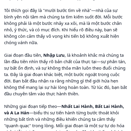
Tôi thích gọi đây là "mười bước tìm về nhà"—nhà của sự
bình yên nội tâm mà chúng ta tìm kiếm suốt đời. Mỗi bước
không phải là một bước nhảy xa xôi, mà là một bước chân
nhỏ, ý thức, và có mục đích. Khi hiểu rõ điều này, bạn sẽ
không còn cảm thấy vô vọng khi tiến bộ không xuất hiện
chóng vánh nữa.
Giai đoạn đầu tiên,
Nhập Lưu
, là khoảnh khắc mà chúng ta
lần đầu tiên nhìn thấy rõ bản chất của thực tại—sự phân tán,
sự bất ổn định, và sự không thỏa mãn luôn theo đuổi chúng
ta. Đây là giai đoạn khác biệt, một bước ngoặt trong cuộc
đời. Bạn bắt đầu nhận ra rằng những gì thế giới hứa hẹn
không thể mang lại sự hài lòng hoàn toàn. Từ lúc đó, bạn bắt
đầu chuyên tâm vào thực hành thiền.
Những giai đoạn tiếp theo—
Nhất Lai Hành, Bất Lai Hành,
và A La Hán
—biểu thị sự tiến hành từng bước thoát khỏi
những bất tỉnh và những điều khiến chúng ta cảm thấy
"quạnh quạc" trong lòng. Mỗi giai đoạn là một sự tự do hóa