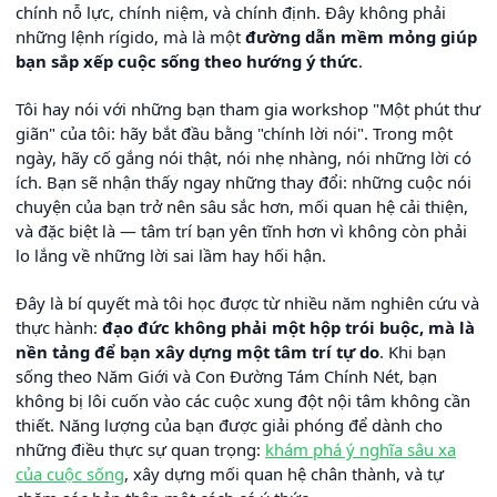
chính nỗ lực, chính niệm, và chính định. Đây không phải
những lệnh rígido, mà là một
đường dẫn mềm mỏng giúp
bạn sắp xếp cuộc sống theo hướng ý thức
.
Tôi hay nói với những bạn tham gia workshop "Một phút thư
giãn" của tôi: hãy bắt đầu bằng "chính lời nói". Trong một
ngày, hãy cố gắng nói thật, nói nhẹ nhàng, nói những lời có
ích. Bạn sẽ nhận thấy ngay những thay đổi: những cuộc nói
chuyện của bạn trở nên sâu sắc hơn, mối quan hệ cải thiện,
và đặc biệt là — tâm trí bạn yên tĩnh hơn vì không còn phải
lo lắng về những lời sai lầm hay hối hận.
Đây là bí quyết mà tôi học được từ nhiều năm nghiên cứu và
thực hành:
đạo đức không phải một hộp trói buộc, mà là
nền tảng để bạn xây dựng một tâm trí tự do
. Khi bạn
sống theo Năm Giới và Con Đường Tám Chính Nét, bạn
không bị lôi cuốn vào các cuộc xung đột nội tâm không cần
thiết. Năng lượng của bạn được giải phóng để dành cho
những điều thực sự quan trọng:
khám phá ý nghĩa sâu xa
của cuộc sống
, xây dựng mối quan hệ chân thành, và tự