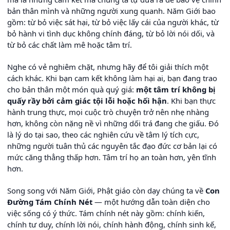
bản thân mình và những người xung quanh. Năm Giới bao
gồm: từ bỏ việc sát hại, từ bỏ việc lấy cái của người khác, từ
bỏ hành vi tình dục không chính đáng, từ bỏ lời nói dối, và
từ bỏ các chất làm mê hoặc tâm trí.
Nghe có vẻ nghiêm chặt, nhưng hãy để tôi giải thích một
cách khác. Khi bạn cam kết không làm hại ai, bạn đang trao
cho bản thân một món quà quý giá:
một tâm trí không bị
quấy rầy bởi cảm giác tội lỗi hoặc hối hận
. Khi bạn thực
hành trung thực, mọi cuộc trò chuyện trở nên nhẹ nhàng
hơn, không còn nặng nề vì những dối trá đang che giấu. Đó
là lý do tại sao, theo các nghiên cứu về tâm lý tích cực,
những người tuân thủ các nguyên tắc đạo đức cơ bản lại có
mức căng thẳng thấp hơn. Tâm trí họ an toàn hơn, yên tĩnh
hơn.
Song song với Năm Giới, Phật giáo còn dạy chúng ta về
Con
Đường Tám Chính Nét
— một hướng dẫn toàn diện cho
việc sống có ý thức. Tám chính nét này gồm: chính kiến,
chính tư duy, chính lời nói, chính hành động, chính sinh kế,