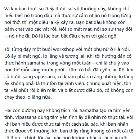
Và khi bạn thực sự
thấy
được sự vô thường này, không chỉ
hiểu biết nó trong đầu mà thực sự cảm nhận nó trong từng
hơi thở, thì một điều lạ kỳ xảy ra. Bạn bắt đầu không còn
bám chặt vào các vật rồi. Nỗi sợ mất mát, nỗi sợ sự thay đổi
—nó nhẹ đi. Đó là lúc bạn bắt đầu chạm tới giác ngộ.
Tôi từng dạy một buổi workshop với một phụ nữ ở Hà Nội.
Cô ấy bị mất ngủ, lo lắng về tương lai. Khi tôi hướng dẫn cô
thực hành samatha trong vòng một tuần—chỉ là chú ý vào
hơi thở mỗi sáng mười phút—tâm cô bắt đầu yên lại. Rồi khi
cô bước sang vipassana, cô khám phá ra rằng những lo lắng
ấy không phải là thứ tồn tại vĩnh viễn. Chúng xuất hiện, tồn
tại vài phút rồi biến mất. Và biết được điều đó, cô không còn
chạy theo lo lắng nữa.
Hai con đường này không tách rời. Samatha tạo ra tâm yên
tĩnh. Vipassana dùng tâm yên tĩnh ấy để nhìn rõ thực tại. Rồi,
khi bạn hiểu được thực tại một cách sâu sắc, khi bạn nhận
thức được vô thường, khi bạn thấy rằng không có một cái tôi
cố định—chính lúc ấy, giác ngộ không phải là cái gì xa xôi.