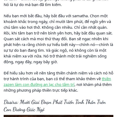
Nó là tự do mà bạn đã tìm kiếm.
Nếu bạn mới bắt đầu, hãy bắt đầu với samatha. Chọn một
khoảnh khắc trong ngày, chỉ mười lăm phút, để ngồi yên và
chú tâm vào hơi thở. Không cần nhiều. Chỉ cần nhất quán.
Rồi, khi tâm bạn trở nên bình yên hơn, hãy bắt đầu quan sát.
Quan sát cách mà mọi thứ thay đổi. Bạn sẽ ngạc nhiên khi
phát hiện ra rằng chính sự hiểu biết này—chính nó—chính là
sự tự do bạn đang tìm. Và giác ngộ, nó không còn là một
khái niệm xa vời nữa. Nó trở thành một trải nghiệm sống
động, ngay đây, ngay bây giờ.
Để hiểu sâu hơn về nền tảng thiền chánh niệm và cách nó hỗ
trợ hành trình của bạn, bạn có thể tham khảo thêm về
thiền
zazen làm con đường an lạc cho tâm trí
, nơi khám phá thêm
những phương pháp thiền trực tiếp khác.
Dasira: Mười Giai Đoạn Phát Triển Tinh Thần Trên
Con Đường Giác Ngộ