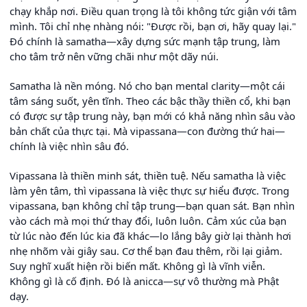
chạy khắp nơi. Điều quan trọng là tôi không tức giận với tâm
mình. Tôi chỉ nhẹ nhàng nói: "Được rồi, bạn ơi, hãy quay lại."
Đó chính là samatha—xây dựng sức mạnh tập trung, làm
cho tâm trở nên vững chãi như một dãy núi.
Samatha là nền móng. Nó cho bạn mental clarity—một cái
tâm sáng suốt, yên tĩnh. Theo các bậc thầy thiền cổ, khi bạn
có được sự tập trung này, bạn mới có khả năng nhìn sâu vào
bản chất của thực tại. Mà vipassana—con đường thứ hai—
chính là việc nhìn sâu đó.
Vipassana là thiền minh sát, thiền tuệ. Nếu samatha là việc
làm yên tâm, thì vipassana là việc thực sự hiểu được. Trong
vipassana, bạn không chỉ tập trung—bạn quan sát. Bạn nhìn
vào cách mà mọi thứ thay đổi, luôn luôn. Cảm xúc của bạn
từ lúc nào đến lúc kia đã khác—lo lắng bây giờ lại thành hơi
nhẹ nhõm vài giây sau. Cơ thể bạn đau thêm, rồi lại giảm.
Suy nghĩ xuất hiện rồi biến mất. Không gì là vĩnh viễn.
Không gì là cố định. Đó là anicca—sự vô thường mà Phật
dạy.