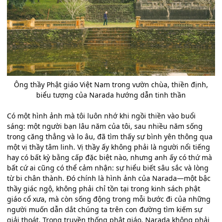
Ông thầy Phật giáo Việt Nam trong vườn chùa, thiền định,
biểu tượng của Narada hướng dẫn tinh thần
Có một hình ảnh mà tôi luôn nhớ khi ngồi thiền vào buổi
sáng: một người bạn lâu năm của tôi, sau nhiều năm sống
trong căng thẳng và lo âu, đã tìm thấy sự bình yên thông qua
một vị thầy tâm linh. Vị thầy ấy không phải là người nổi tiếng
hay có bất kỳ bằng cấp đặc biệt nào, nhưng anh ấy có thứ mà
bất cứ ai cũng có thể cảm nhận: sự hiểu biết sâu sắc và lòng
từ bi chân thành. Đó chính là hình ảnh của Narada—một bậc
thầy giác ngộ, không phải chỉ tồn tại trong kinh sách phật
giáo cổ xưa, mà còn sống động trong mỗi bước đi của những
người muốn dẫn dắt chúng ta trên con đường tìm kiếm sự
giải thoát. Trong truyền thống phật giáo, Narada không phải