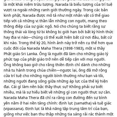
là một khái niệm trừu tượng. Narada là biểu tượng của trí tuệ
vượt ra ngoài những ranh giới thường ngày. Trong các bản
kinh phật, Narada được mô tả như một nhân vật có thể giao
tiếp với cả những vị thần lẫn những con người, mang theo
thông điệp của sự giác ngộ. Nó cho chúng ta biết rằng sự
thông thái và lòng từ bi không bị giới hạn bởi bất kỳ hình thức
hay địa vị nào—chúng có thể xuất hiện bất cứ nơi đâu, bất cứ
khi nào. Trong thế kỷ 20, hình ảnh này trở nên cụ thể hơn qua
cuộc đời của Narada Maha Thera (1898-1983), một vị thầy
Phật giáo Sri Lanka. Ông là người đã làm cho những giáo lý
phức tạp của phật giáo trở nên dễ tiếp cận với mọi người.
Ông không bao giờ cho rằng thiền định chỉ dành cho những
nhà tu hành trong chùa chiền—ngược lại, ông đã mở rộng
cửa trí tuệ cho những người bình thường như bạn và tôi,
những người đang sống giữa những áp lực của thế kỳ hiện
đại. Cái gì làm nên bậc thầy thực sự? Không phải sự biết
nhiều, mà là sự hiểu biết về những gì con người thực sự cần.
Narada Maha Thera đã chỉ ra rằng con đường đến sự bình
yên nằm ở hai nền tảng chính: định lực (samatha) và tuệ giác
(vipassana). Định lực là khả năng tập trung tâm trí của bạn,
giống như việc bạn thu thập những tia sáng rải rác thành một