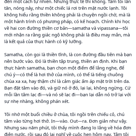
đến một cách tự nhiên. Nhưng thực tế thì không. Tâm tôi lăn
tăn, nóng nảy, như một chiếc lá rơi trên mặt nước lạnh. Tôi
không hiểu rằng thiền không phải là chuyện ngồi chờ, mà là
một hành trình có phương pháp, có kế hoạch. Chính khi học
về hai con đường thiền cơ bản—samatha và vipassana—tôi
mới nhận ra rằng giác ngộ không phải là điều may mắn, mà
là kết quả của thực hành có kỹ lưỡng.
Samatha, còn gọi là thiền tĩnh, là con đường đầu tiên mà bạn
nên bước vào. Đó là thiền tập trung, thiền an định. Khi bạn
thực hành samatha, bạn chọn một điểm để lắng nghe, để
chú ý—có thể là hơi thở của mình, có thể là tiếng chuông
chùa xa xa, hay thậm chí là cảm giác ấm áp mặt trời trên da.
Bạn đặt tâm vào đó, và giữ nó ở đó, lại lại, không ngừng. Cứ
mỗi lần tâm lạc đi—và nó sẽ lạc đi—bạn lại dẫn nó trở lại với
sự nhẹ nhàng, không phán xét.
Tôi nhớ một buổi chiều ở chùa, tôi ngồi trên chiếu cỏ, chú
tâm vào từng hơi thở. In—vào. Out—ra. Đơn giản như vậy.
Nhưng sau năm phút, tôi thấy mình đang lo lắng về hóa đơn
điện nước, rồi sau đó lại nghĩ về cuộc hẹn hôm nay. Tâm tôi