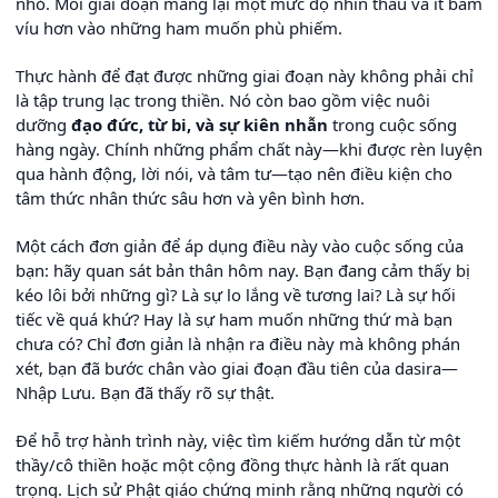
nhỏ. Mỗi giai đoạn mang lại một mức độ nhìn thấu và ít bám
víu hơn vào những ham muốn phù phiếm.
Thực hành để đạt được những giai đoạn này không phải chỉ
là tập trung lạc trong thiền. Nó còn bao gồm việc nuôi
dưỡng
đạo đức, từ bi, và sự kiên nhẫn
trong cuộc sống
hàng ngày. Chính những phẩm chất này—khi được rèn luyện
qua hành động, lời nói, và tâm tư—tạo nên điều kiện cho
tâm thức nhân thức sâu hơn và yên bình hơn.
Một cách đơn giản để áp dụng điều này vào cuộc sống của
bạn: hãy quan sát bản thân hôm nay. Bạn đang cảm thấy bị
kéo lôi bởi những gì? Là sự lo lắng về tương lai? Là sự hối
tiếc về quá khứ? Hay là sự ham muốn những thứ mà bạn
chưa có? Chỉ đơn giản là nhận ra điều này mà không phán
xét, bạn đã bước chân vào giai đoạn đầu tiên của dasira—
Nhập Lưu. Bạn đã thấy rõ sự thật.
Để hỗ trợ hành trình này, việc tìm kiếm hướng dẫn từ một
thầy/cô thiền hoặc một cộng đồng thực hành là rất quan
trọng. Lịch sử Phật giáo chứng minh rằng những người có