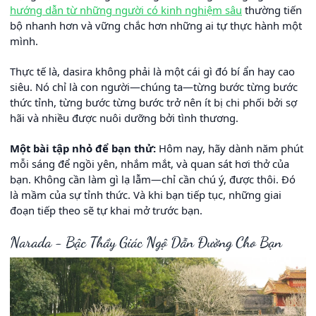
hướng dẫn từ những người có kinh nghiệm sâu
thường tiến
bộ nhanh hơn và vững chắc hơn những ai tự thực hành một
mình.
Thực tế là, dasira không phải là một cái gì đó bí ẩn hay cao
siêu. Nó chỉ là con người—chúng ta—từng bước từng bước
thức tỉnh, từng bước từng bước trở nên ít bị chi phối bởi sợ
hãi và nhiều được nuôi dưỡng bởi tình thương.
Một bài tập nhỏ để bạn thử:
Hôm nay, hãy dành năm phút
mỗi sáng để ngồi yên, nhắm mắt, và quan sát hơi thở của
bạn. Không cần làm gì lạ lẫm—chỉ cần chú ý, được thôi. Đó
là mầm của sự tỉnh thức. Và khi bạn tiếp tục, những giai
đoạn tiếp theo sẽ tự khai mở trước bạn.
Narada - Bậc Thầy Giác Ngộ Dẫn Đường Cho Bạn