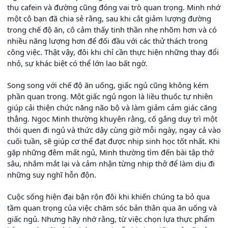
thụ cafein và đường cũng đóng vai trò quan trọng. Minh nhớ
một cô bạn đã chia sẻ rằng, sau khi cắt giảm lượng đường
trong chế độ ăn, cô cảm thấy tinh thần nhẹ nhõm hơn và có
nhiều năng lượng hơn để đối đầu với các thử thách trong
công việc. Thật vậy, đôi khi chỉ cần thực hiện những thay đổi
nhỏ, sự khác biệt có thể lớn lao bất ngờ.
Song song với chế độ ăn uống, giấc ngủ cũng không kém
phần quan trọng. Một giấc ngủ ngon là liều thuốc tự nhiên
giúp cải thiện chức năng não bộ và làm giảm cảm giác căng
thẳng. Ngọc Minh thường khuyên rằng, cố gắng duy trì một
thói quen đi ngủ và thức dậy cùng giờ mỗi ngày, ngay cả vào
cuối tuần, sẽ giúp cơ thể đạt được nhịp sinh học tốt nhất. Khi
gặp những đêm mất ngủ, Minh thường tìm đến bài tập thở
sâu, nhắm mắt lại và cảm nhận từng nhịp thở để làm dịu đi
những suy nghĩ hỗn độn.
Cuộc sống hiện đại bận rộn đôi khi khiến chúng ta bỏ qua
tầm quan trọng của việc chăm sóc bản thân qua ăn uống và
giấc ngủ. Nhưng hãy nhớ rằng, từ việc chọn lựa thực phẩm