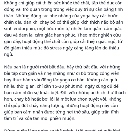
Không chỉ giúp cải thiện sức khỏe thể chất, tập thể dục còn
đóng vai trò quan trọng trong việc duy trì sự cân bằng tinh
thần. Những động tác nhẹ nhàng của yoga hay các bước
chân đều đặn khi chạy bộ có thể giúp kích thích não bộ sản
sinh endorphin, một hóc môn tự nhiên làm giảm cảm giác
đau và đem lại cảm giác hạnh phúc. Theo một nghiên cứu
gần đây, hoạt động thể chất còn giúp cải thiện giấc ngủ, từ
đó giảm thiểu mức độ stress ngày càng tăng lên do thiếu
ngủ.
Nếu bạn là người mới bắt đầu, hãy thử bắt đầu với những
bài tập đơn giản và nhẹ nhàng như đi bộ trong công viên
hay thực hành vài động tác yoga cơ bản. Không cần quá
nhiều thời gian, chỉ cần 15-30 phút mỗi ngày cũng đủ để
bạn cảm nhận sự khác biệt. Đối với những ai thích thử thách
hơn, chạy bộ hoặc bơi lội là một lựa chọn tuyệt vời. Không
chỉ giúp đốt cháy năng lượng, những hoạt động này còn
giúp bạn cảm nhận được từng hơi thở sâu, giúp trấn tĩnh
tâm trí và xóa tan mọi phiền muộn.
Đừng quên lắng nghe cơ thể mình. Mỗi người có một khả