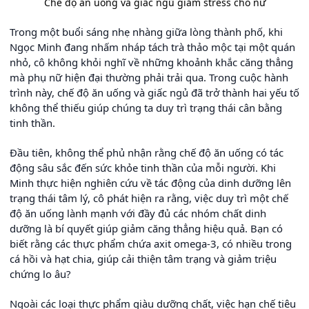
Chế độ ăn uống và giấc ngủ giảm stress cho nữ
Trong một buổi sáng nhẹ nhàng giữa lòng thành phố, khi
Ngọc Minh đang nhấm nháp tách trà thảo mộc tại một quán
nhỏ, cô không khỏi nghĩ về những khoảnh khắc căng thẳng
mà phụ nữ hiện đại thường phải trải qua. Trong cuộc hành
trình này, chế độ ăn uống và giấc ngủ đã trở thành hai yếu tố
không thể thiếu giúp chúng ta duy trì trạng thái cân bằng
tinh thần.
Đầu tiên, không thể phủ nhận rằng chế độ ăn uống có tác
động sâu sắc đến sức khỏe tinh thần của mỗi người. Khi
Minh thực hiện nghiên cứu về tác động của dinh dưỡng lên
trạng thái tâm lý, cô phát hiện ra rằng, việc duy trì một chế
độ ăn uống lành mạnh với đầy đủ các nhóm chất dinh
dưỡng là bí quyết giúp giảm căng thẳng hiệu quả. Bạn có
biết rằng các thực phẩm chứa axit omega-3, có nhiều trong
cá hồi và hạt chia, giúp cải thiện tâm trạng và giảm triệu
chứng lo âu?
Ngoài các loại thực phẩm giàu dưỡng chất, việc hạn chế tiêu