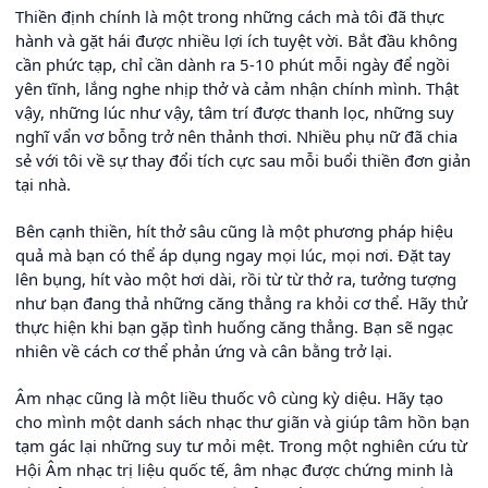
Thiền định chính là một trong những cách mà tôi đã thực
hành và gặt hái được nhiều lợi ích tuyệt vời. Bắt đầu không
cần phức tạp, chỉ cần dành ra 5-10 phút mỗi ngày để ngồi
yên tĩnh, lắng nghe nhịp thở và cảm nhận chính mình. Thật
vậy, những lúc như vậy, tâm trí được thanh lọc, những suy
nghĩ vẩn vơ bỗng trở nên thảnh thơi. Nhiều phụ nữ đã chia
sẻ với tôi về sự thay đổi tích cực sau mỗi buổi thiền đơn giản
tại nhà.
Bên cạnh thiền, hít thở sâu cũng là một phương pháp hiệu
quả mà bạn có thể áp dụng ngay mọi lúc, mọi nơi. Đặt tay
lên bụng, hít vào một hơi dài, rồi từ từ thở ra, tưởng tượng
như bạn đang thả những căng thẳng ra khỏi cơ thể. Hãy thử
thực hiện khi bạn gặp tình huống căng thẳng. Bạn sẽ ngạc
nhiên về cách cơ thể phản ứng và cân bằng trở lại.
Âm nhạc cũng là một liều thuốc vô cùng kỳ diệu. Hãy tạo
cho mình một danh sách nhạc thư giãn và giúp tâm hồn bạn
tạm gác lại những suy tư mỏi mệt. Trong một nghiên cứu từ
Hội Âm nhạc trị liệu quốc tế, âm nhạc được chứng minh là