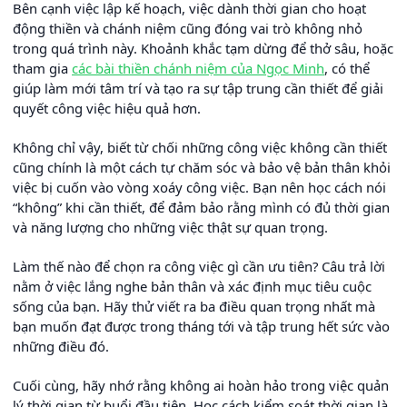
Bên cạnh việc lập kế hoạch, việc dành thời gian cho hoạt
động thiền và chánh niệm cũng đóng vai trò không nhỏ
trong quá trình này. Khoảnh khắc tạm dừng để thở sâu, hoặc
tham gia
các bài thiền chánh niệm của Ngọc Minh
, có thể
giúp làm mới tâm trí và tạo ra sự tập trung cần thiết để giải
quyết công việc hiệu quả hơn.
Không chỉ vậy, biết từ chối những công việc không cần thiết
cũng chính là một cách tự chăm sóc và bảo vệ bản thân khỏi
việc bị cuốn vào vòng xoáy công việc. Bạn nên học cách nói
“không” khi cần thiết, để đảm bảo rằng mình có đủ thời gian
và năng lượng cho những việc thật sự quan trọng.
Làm thế nào để chọn ra công việc gì cần ưu tiên? Câu trả lời
nằm ở việc lắng nghe bản thân và xác định mục tiêu cuộc
sống của bạn. Hãy thử viết ra ba điều quan trọng nhất mà
bạn muốn đạt được trong tháng tới và tập trung hết sức vào
những điều đó.
Cuối cùng, hãy nhớ rằng không ai hoàn hảo trong việc quản
lý thời gian từ buổi đầu tiên. Học cách kiểm soát thời gian là