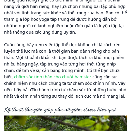
năng và giới hạn riêng, hãy lựa chọn những bài tập phù hợp
nhất với tình trạng sức khỏe và thể trạng của bạn. Bạn có thể
tham gia lớp học yoga tập trung để được hướng dẫn bởi
những người có kinh nghiệm hoặc đơn giản là luyện tập tại
nhà thông qua các ứng dụng uy tín.
Cuối cùng, hãy xem việc tập thể dục không chỉ là cách rèn
luyện thể lực mà còn là thời gian bạn dành riêng cho bản
thân. Một khoảnh khắc khi bạn được tách ra khỏi mọi phiền
nhiễu hàng ngày, tập trung vào từng hơi thở, từng nhịp
chân, để tìm về sự cân bằng trong mình. Có thể bạn chưa
biết,
chăm sóc tinh thần cho chuột hamster
cũng cần sự
chánh niệm như cách chúng ta tự chăm sóc chính mình. Vậy
nên, hãy bắt đầu hành trình tự chăm sóc từ những bước nhỏ
nhất và cảm nhận từng sự thay đổi tích cực mà nó mang lại.
Kỹ thuật thư giãn giúp phụ nữ giảm stress hiệu quả