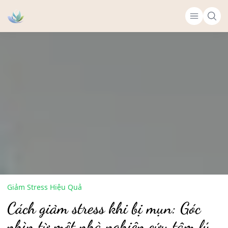
Giảm Stress Hiệu Quả
Cách giảm stress khi bị mụn: Góc
nhìn từ một nhà nghiên cứu tâm lý