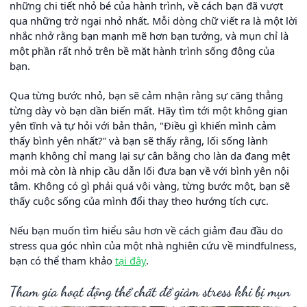
những chi tiết nhỏ bé của hành trình, về cách bạn đã vượt
qua những trở ngại nhỏ nhất. Mỗi dòng chữ viết ra là một lời
nhắc nhở rằng bạn mạnh mẽ hơn bạn tưởng, và mụn chỉ là
một phần rất nhỏ trên bề mặt hành trình sống động của
bạn.
Qua từng bước nhỏ, bạn sẽ cảm nhận rằng sự căng thẳng
từng dày vò bạn dần biến mất. Hãy tìm tới một không gian
yên tĩnh và tự hỏi với bản thân, "Điều gì khiến mình cảm
thấy bình yên nhất?" và bạn sẽ thấy rằng, lối sống lành
mạnh không chỉ mang lại sự cân bằng cho làn da đang mệt
mỏi mà còn là nhịp cầu dẫn lối đưa bạn về với bình yên nội
tâm. Không có gì phải quá vội vàng, từng bước một, bạn sẽ
thấy cuộc sống của mình đổi thay theo hướng tích cực.
Nếu bạn muốn tìm hiểu sâu hơn về cách giảm đau đầu do
stress qua góc nhìn của một nhà nghiên cứu về mindfulness,
bạn có thể tham khảo
tại đây
.
Tham gia hoạt động thể chất để giảm stress khi bị mụn