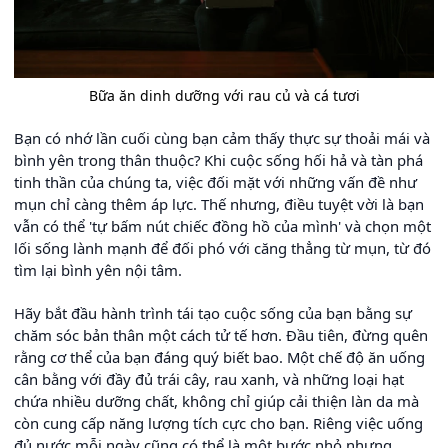
Bữa ăn dinh dưỡng với rau củ và cá tươi
Bạn có nhớ lần cuối cùng bạn cảm thấy thực sự thoải mái và
bình yên trong thân thuộc? Khi cuộc sống hối hả và tàn phá
tinh thần của chúng ta, việc đối mặt với những vấn đề như
mụn chỉ càng thêm áp lực. Thế nhưng, điều tuyệt vời là bạn
vẫn có thể 'tự bấm nút chiếc đồng hồ của mình' và chọn một
lối sống lành mạnh để đối phó với căng thẳng từ mụn, từ đó
tìm lại bình yên nội tâm.
Hãy bắt đầu hành trình tái tạo cuộc sống của bạn bằng sự
chăm sóc bản thân một cách tử tế hơn. Đầu tiên, đừng quên
rằng cơ thể của bạn đáng quý biết bao. Một chế độ ăn uống
cân bằng với đầy đủ trái cây, rau xanh, và những loại hạt
chứa nhiều dưỡng chất, không chỉ giúp cải thiện làn da mà
còn cung cấp năng lượng tích cực cho bạn. Riêng việc uống
đủ nước mỗi ngày cũng có thể là một bước nhỏ nhưng