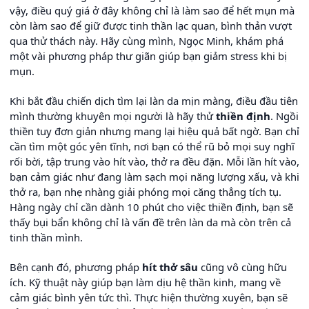
vậy, điều quý giá ở đây không chỉ là làm sao để hết mụn mà
còn làm sao để giữ được tinh thần lạc quan, bình thản vượt
qua thử thách này. Hãy cùng mình, Ngọc Minh, khám phá
một vài phương pháp thư giãn giúp bạn giảm stress khi bị
mụn.
Khi bắt đầu chiến dịch tìm lại làn da mịn màng, điều đầu tiên
mình thường khuyên mọi người là hãy thử
thiền định
. Ngồi
thiền tuy đơn giản nhưng mang lại hiệu quả bất ngờ. Bạn chỉ
cần tìm một góc yên tĩnh, nơi bạn có thể rũ bỏ mọi suy nghĩ
rối bời, tập trung vào hít vào, thở ra đều đặn. Mỗi lần hít vào,
bạn cảm giác như đang làm sạch mọi năng lượng xấu, và khi
thở ra, bạn nhẹ nhàng giải phóng mọi căng thẳng tích tụ.
Hàng ngày chỉ cần dành 10 phút cho việc thiền định, bạn sẽ
thấy bụi bẩn không chỉ là vấn đề trên làn da mà còn trên cả
tinh thần mình.
Bên cạnh đó, phương pháp
hít thở sâu
cũng vô cùng hữu
ích. Kỹ thuật này giúp bạn làm dịu hệ thần kinh, mang về
cảm giác bình yên tức thì. Thực hiện thường xuyên, bạn sẽ