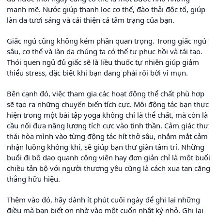
mạnh mẽ. Nước giúp thanh lọc cơ thể, đào thải độc tố, giúp
làn da tươi sáng và cải thiện cả tâm trạng của bạn.
Giấc ngủ cũng không kém phần quan trọng. Trong giấc ngủ
sâu, cơ thể và làn da chúng ta có thể tự phục hồi và tái tạo.
Thói quen ngủ đủ giấc sẽ là liều thuốc tự nhiên giúp giảm
thiểu stress, đặc biệt khi bạn đang phải rối bời vì mụn.
Bên cạnh đó, việc tham gia các hoạt động thể chất phù hợp
sẽ tạo ra những chuyển biến tích cực. Mỗi động tác bạn thực
hiện trong một bài tập yoga không chỉ là thể chất, mà còn là
cầu nối đưa năng lượng tích cực vào tinh thần. Cảm giác thư
thái hòa mình vào từng động tác hít thở sâu, nhắm mắt cảm
nhận luồng không khí, sẽ giúp bạn thư giãn tâm trí. Những
buổi đi bộ dạo quanh công viên hay đơn giản chỉ là một buổi
chiều tản bộ với người thương yêu cũng là cách xua tan căng
thẳng hữu hiệu.
Thêm vào đó, hãy dành ít phút cuối ngày để ghi lại những
điều mà bạn biết ơn nhờ vào một cuốn nhật ký nhỏ. Ghi lại