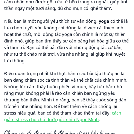
cảm nhận như được gột rửa từ bên trong ra ngoài, giúp tinh
thần ngày một tươi sáng, dù cho mụn có 'ghé thăm'.
Nếu bạn là một người yêu thích sự vận động,
yoga
có thể là
lựa chọn tuyệt vời. Không chỉ dừng lại ở việc cải thiện linh
hoạt thể chất, mỗi động tác yoga còn chính là một sự thiền
định nhỏ, giúp bạn tìm thấy sự cân bằng hài hòa giữa cơ thể
và tâm trí. Bạn có thể bắt đầu với những động tác cơ bản,
như tư thế chào mặt trời, vừa nhẹ nhàng lại giúp khí huyết
lưu thông.
Điều quan trọng nhất khi thực hành các bài tập thư giãn là
bạn đang chăm sóc cả tinh thần và thể chất của chính mình.
Những lúc cảm thấy buồn phiền vì mụn, hãy tự nhắc nhở
rằng mụn không phải là rào cản khiến bạn ngừng yêu
thương bản thân. Mình tin rằng, bạn sẽ thấy cuộc sống dần
trở nên nhẹ nhàng hơn. Để biết thêm về cách chống lại
stress hiệu quả, bạn có thể tham khảo thêm tại đây:
cách
giảm stress cho chó dưới góc nhìn Ngọc Minh
.
Chăm sóc da đúng cách để giảm stress khi bị mụn