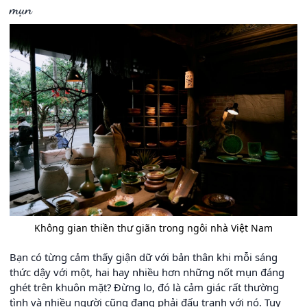
mụn
Không gian thiền thư giãn trong ngôi nhà Việt Nam
Bạn có từng cảm thấy giận dữ với bản thân khi mỗi sáng
thức dậy với một, hai hay nhiều hơn những nốt mụn đáng
ghét trên khuôn mặt? Đừng lo, đó là cảm giác rất thường
tình và nhiều người cũng đang phải đấu tranh với nó. Tuy