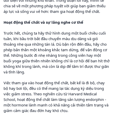
đối diện với những khó khăn. Trong đoạn lời này, mình sẽ
chia sẻ về một phương pháp tuyệt vời giúp bạn giảm thiểu
áp lực và sống vui vẻ hơn: tham gia hoạt động thể chất.
Hoạt động thể chất và sự lắng nghe cơ thể
Trước hết, chúng ta hãy thử hình dung một buổi chiều cuối
tuần, khi bầu trời bắt đầu chuyển màu dịu dàng và gió
thoảng nhẹ qua những tán lá. Dù bận rộn đến đâu, hãy cho
phép bản thân một khoảng khắc tạm dừng, để vận động cơ
thể. Những bước đi nhẹ nhàng trong công viên hay một
buổi yoga giữa thiên nhiên không chỉ là cơ hội để bạn hít thở
không khí trong lành, mà còn là dịp để tâm trí được thư giãn
và tĩnh lặng.
Việc tham gia vào hoạt động thể chất, bất kể là đi bộ, chạy
bộ hay bơi lội, đều có thể mang lại tác dụng kỳ diệu trong
việc giảm stress. Theo nghiên cứu từ Harvard Medical
School, hoạt động thể chất làm tăng sản lượng endorphin -
một hormone lành mạnh có khả năng cải thiện tâm trạng và
giảm cảm giác đau đớn hay khó chịu.