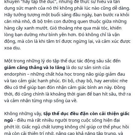
khuyên "hãy tập thể dục", nhưng để thực sự hiểu và tận
dụng sức mạnh của nó thì không phải lúc nào cũng dễ dàng.
Hãy tưởng tượng một buổi sáng đầu ngày, bạn bước ra khỏi
căn nhà nhỏ, đi bộ trên con đường quen thuộc giữa những
hàng cây xanh mướt. Gió thoảng nhẹ qua mái tóc, khiến
lòng bạn dường như bình yên hơn. Đó không chỉ là vận
động, mà còn là khi tâm trí được ngừng lại, và cảm xúc được
xoa dịu.
Một trong những lý do tập thể dục tác động sâu sắc đến
giảm căng thẳng và lo lắng
là do sự sản sinh của
endorphin – những chất hóa học trong não giúp giảm đau
và tạo cảm giác hạnh phúc. Đi bộ, chạy bộ, hay aerobic nhẹ
đều có thể giúp bạn đón nhận cảm giác bình an này. Đồng
thời, đó cũng chính là khoảng thời gian để bạn hít sâu, thở ra
và cảm nhận từng nhịp sống ùa về.
Không những vậy,
tập thể dục đều đặn còn cải thiện giấc
ngủ
- điều mà rất nhiều người trong cuộc sống hiện đại
phớt lờ. Giấc ngủ chất lượng không chỉ giúp cơ thể phục hồi
mà còn cải thiện trí nhớ, nâng cao khả năng tập trung, và