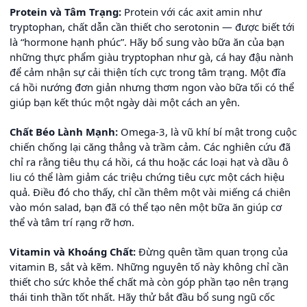
Protein và Tâm Trạng:
Protein với các axit amin như
tryptophan, chất dẫn cần thiết cho serotonin — được biết tới
là “hormone hạnh phúc”. Hãy bổ sung vào bữa ăn của bạn
những thực phẩm giàu tryptophan như gà, cá hay đậu nành
để cảm nhận sự cải thiện tích cực trong tâm trạng. Một đĩa
cá hồi nướng đơn giản nhưng thơm ngon vào bữa tối có thể
giúp bạn kết thúc một ngày dài một cách an yên.
Chất Béo Lành Mạnh:
Omega-3, là vũ khí bí mật trong cuộc
chiến chống lại căng thẳng và trầm cảm. Các nghiên cứu đã
chỉ ra rằng tiêu thụ cá hồi, cá thu hoặc các loại hạt và dầu ô
liu có thể làm giảm các triệu chứng tiêu cực một cách hiệu
quả. Điều đó cho thấy, chỉ cần thêm một vài miếng cá chiên
vào món salad, bạn đã có thể tạo nên một bữa ăn giúp cơ
thể và tâm trí rạng rỡ hơn.
Vitamin và Khoáng Chất:
Đừng quên tầm quan trọng của
vitamin B, sắt và kẽm. Những nguyên tố này không chỉ cần
thiết cho sức khỏe thể chất mà còn góp phần tạo nên trạng
thái tinh thần tốt nhất. Hãy thử bắt đầu bổ sung ngũ cốc