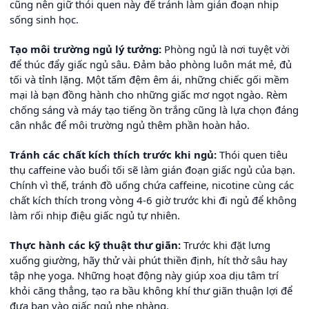
cũng nên giữ thói quen này để tránh làm gián đoạn nhịp
sống sinh học.
Tạo môi trường ngủ lý tưởng:
Phòng ngủ là nơi tuyệt vời
để thúc đẩy giấc ngủ sâu. Đảm bảo phòng luôn mát mẻ, đủ
tối và tỉnh lặng. Một tấm đệm êm ái, những chiếc gối mềm
mại là bạn đồng hành cho những giấc mơ ngọt ngào. Rèm
chống sáng và máy tạo tiếng ồn trắng cũng là lựa chọn đáng
cân nhắc để môi trường ngủ thêm phần hoàn hảo.
Tránh các chất kích thích trước khi ngủ:
Thói quen tiêu
thụ caffeine vào buổi tối sẽ làm gián đoạn giấc ngủ của bạn.
Chính vì thế, tránh đồ uống chứa caffeine, nicotine cùng các
chất kích thích trong vòng 4-6 giờ trước khi đi ngủ để không
làm rối nhịp điệu giấc ngủ tự nhiên.
Thực hành các kỹ thuật thư giãn:
Trước khi đặt lưng
xuống giường, hãy thử vài phút thiền định, hít thở sâu hay
tập nhẹ yoga. Những hoạt động này giúp xoa dịu tâm trí
khỏi căng thẳng, tạo ra bầu không khí thư giãn thuận lợi để
đưa bạn vào giấc ngủ nhẹ nhàng.