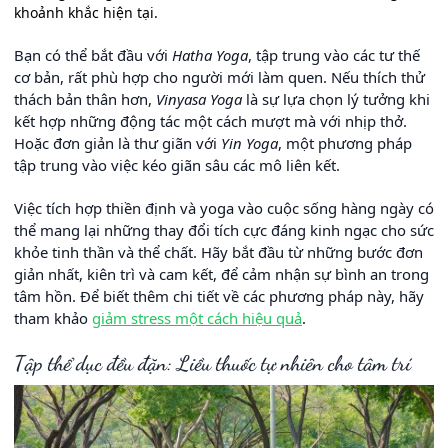
khoảnh khắc hiện tại.
Bạn có thể bắt đầu với
Hatha Yoga
, tập trung vào các tư thế
cơ bản, rất phù hợp cho người mới làm quen. Nếu thích thử
thách bản thân hơn,
Vinyasa Yoga
là sự lựa chọn lý tưởng khi
kết hợp những động tác một cách mượt mà với nhịp thở.
Hoặc đơn giản là thư giãn với
Yin Yoga
, một phương pháp
tập trung vào việc kéo giãn sâu các mô liên kết.
Việc tích hợp thiền định và yoga vào cuộc sống hàng ngày có
thể mang lại những thay đổi tích cực đáng kinh ngạc cho sức
khỏe tinh thần và thể chất. Hãy bắt đầu từ những bước đơn
giản nhất, kiên trì và cam kết, để cảm nhận sự bình an trong
tâm hồn. Để biết thêm chi tiết về các phương pháp này, hãy
tham khảo
giảm stress một cách hiệu quả
.
Tập thể dục đều đặn: Liều thuốc tự nhiên cho tâm trí