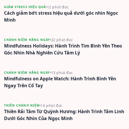
12 phút đọc
GIẢM STRESS HIỆU QUẢ
Cách giảm bớt stress hiệu quả dưới góc nhìn Ngọc
Minh
22 phút đọc
CHÁNH NIỆM HẰNG NGÀY
Mindfulness Holidays: Hành Trình Tìm Bình Yên Theo
Góc Nhìn Nhà Nghiên Cứu Tâm Lý
13 phút đọc
CHÁNH NIỆM HẰNG NGÀY
Mindfulness on Apple Watch: Hành Trình Bình Yên
Ngay Trên Cổ Tay
14 phút đọc
THIỀN CHÁNH NIỆM
Thiền Rải Tâm Từ Quỳnh Hương: Hành Trình Tâm Linh
Dưới Góc Nhìn Của Ngọc Minh