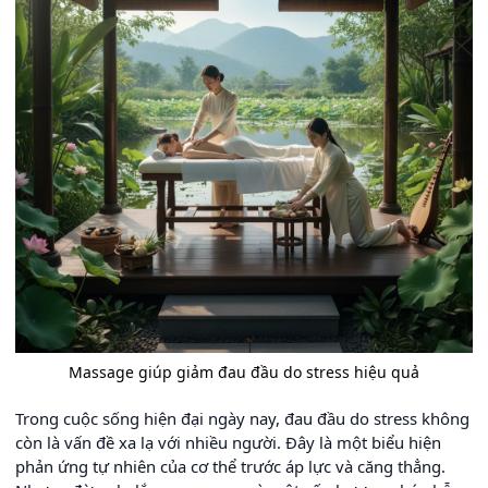
Massage giúp giảm đau đầu do stress hiệu quả
Trong cuộc sống hiện đại ngày nay, đau đầu do stress không
còn là vấn đề xa lạ với nhiều người. Đây là một biểu hiện
phản ứng tự nhiên của cơ thể trước áp lực và căng thẳng.