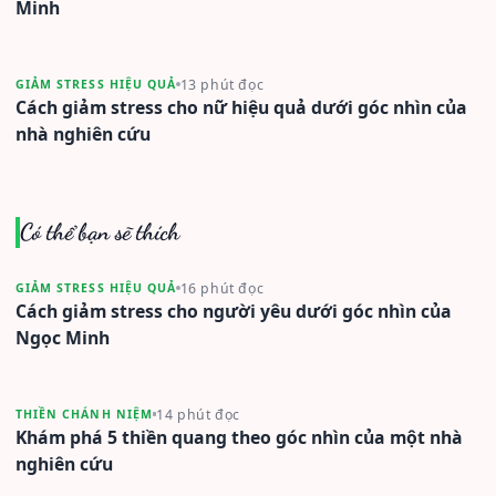
Minh
13 phút đọc
GIẢM STRESS HIỆU QUẢ
Cách giảm stress cho nữ hiệu quả dưới góc nhìn của
nhà nghiên cứu
Có thể bạn sẽ thích
16 phút đọc
GIẢM STRESS HIỆU QUẢ
Cách giảm stress cho người yêu dưới góc nhìn của
Ngọc Minh
14 phút đọc
THIỀN CHÁNH NIỆM
Khám phá 5 thiền quang theo góc nhìn của một nhà
nghiên cứu