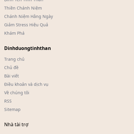
Thiền Chánh Niệm
Chánh Niệm Hằng Ngày
Giảm Stress Hiệu Quả
Khám Phá
Dinhduongtinhthan
Trang chủ
Chủ đề
Bài viết
Điều khoản và dịch vụ
Về chúng tôi
RSS
Sitemap
Nhà tài trợ