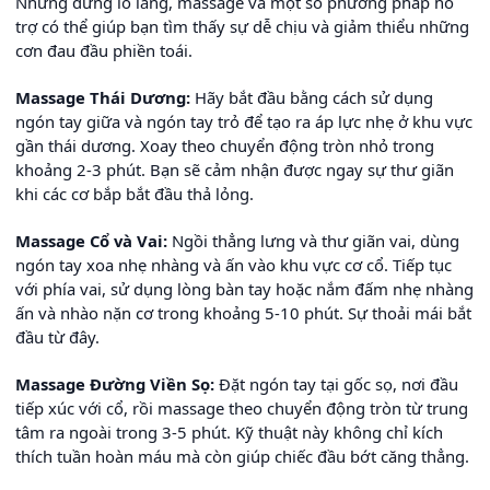
Nhưng đừng lo lắng, massage và một số phương pháp hỗ
trợ có thể giúp bạn tìm thấy sự dễ chịu và giảm thiểu những
cơn đau đầu phiền toái.
Massage Thái Dương:
Hãy bắt đầu bằng cách sử dụng
ngón tay giữa và ngón tay trỏ để tạo ra áp lực nhẹ ở khu vực
gần thái dương. Xoay theo chuyển động tròn nhỏ trong
khoảng 2-3 phút. Bạn sẽ cảm nhận được ngay sự thư giãn
khi các cơ bắp bắt đầu thả lỏng.
Massage Cổ và Vai:
Ngồi thẳng lưng và thư giãn vai, dùng
ngón tay xoa nhẹ nhàng và ấn vào khu vực cơ cổ. Tiếp tục
với phía vai, sử dụng lòng bàn tay hoặc nắm đấm nhẹ nhàng
ấn và nhào nặn cơ trong khoảng 5-10 phút. Sự thoải mái bắt
đầu từ đây.
Massage Đường Viền Sọ:
Đặt ngón tay tại gốc sọ, nơi đầu
tiếp xúc với cổ, rồi massage theo chuyển động tròn từ trung
tâm ra ngoài trong 3-5 phút. Kỹ thuật này không chỉ kích
thích tuần hoàn máu mà còn giúp chiếc đầu bớt căng thẳng.