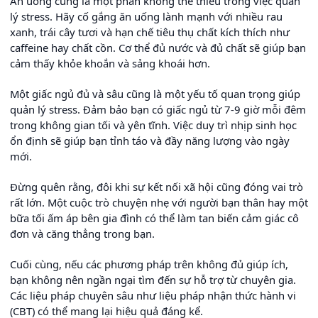
Ăn uống cũng là một phần không thể thiếu trong việc quản
lý stress. Hãy cố gắng ăn uống lành mạnh với nhiều rau
xanh, trái cây tươi và hạn chế tiêu thụ chất kích thích như
caffeine hay chất cồn. Cơ thể đủ nước và đủ chất sẽ giúp bạn
cảm thấy khỏe khoắn và sảng khoái hơn.
Một giấc ngủ đủ và sâu cũng là một yếu tố quan trọng giúp
quản lý stress. Đảm bảo bạn có giấc ngủ từ 7-9 giờ mỗi đêm
trong không gian tối và yên tĩnh. Việc duy trì nhịp sinh học
ổn định sẽ giúp bạn tỉnh táo và đầy năng lượng vào ngày
mới.
Đừng quên rằng, đôi khi sự kết nối xã hội cũng đóng vai trò
rất lớn. Một cuộc trò chuyện nhẹ với người bạn thân hay một
bữa tối ấm áp bên gia đình có thể làm tan biến cảm giác cô
đơn và căng thẳng trong bạn.
Cuối cùng, nếu các phương pháp trên không đủ giúp ích,
bạn không nên ngần ngại tìm đến sự hỗ trợ từ chuyên gia.
Các liệu pháp chuyên sâu như liệu pháp nhận thức hành vi
(CBT) có thể mang lại hiệu quả đáng kể.