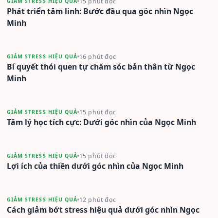
15 phút đọc
GIẢM STRESS HIỆU QUẢ
Phát triển tâm linh: Bước đầu qua góc nhìn Ngọc
Minh
16 phút đọc
GIẢM STRESS HIỆU QUẢ
Bí quyết thói quen tự chăm sóc bản thân từ Ngọc
Minh
15 phút đọc
GIẢM STRESS HIỆU QUẢ
Tâm lý học tích cực: Dưới góc nhìn của Ngọc Minh
15 phút đọc
GIẢM STRESS HIỆU QUẢ
Lợi ích của thiền dưới góc nhìn của Ngọc Minh
12 phút đọc
GIẢM STRESS HIỆU QUẢ
Cách giảm bớt stress hiệu quả dưới góc nhìn Ngọc