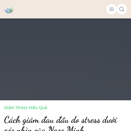
Giảm Stress Hiệu Quả
Cách giảm đau đầu do stress dưới
góc nhìn của Ngọc Minh