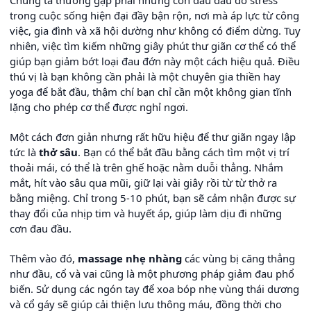
Chúng ta thường gặp phải những cơn đau đầu do stress
trong cuộc sống hiện đại đầy bận rộn, nơi mà áp lực từ công
việc, gia đình và xã hội dường như không có điểm dừng. Tuy
nhiên, việc tìm kiếm những giây phút thư giãn cơ thể có thể
giúp bạn giảm bớt loại đau đớn này một cách hiệu quả. Điều
thú vị là bạn không cần phải là một chuyên gia thiền hay
yoga để bắt đầu, thậm chí bạn chỉ cần một không gian tĩnh
lặng cho phép cơ thể được nghỉ ngơi.
Một cách đơn giản nhưng rất hữu hiệu để thư giãn ngay lập
tức là
thở sâu
. Bạn có thể bắt đầu bằng cách tìm một vị trí
thoải mái, có thể là trên ghế hoặc nằm duỗi thẳng. Nhắm
mắt, hít vào sâu qua mũi, giữ lại vài giây rồi từ từ thở ra
bằng miệng. Chỉ trong 5-10 phút, bạn sẽ cảm nhận được sự
thay đổi của nhịp tim và huyết áp, giúp làm dịu đi những
cơn đau đầu.
Thêm vào đó,
massage nhẹ nhàng
các vùng bị căng thẳng
như đầu, cổ và vai cũng là một phương pháp giảm đau phổ
biến. Sử dụng các ngón tay để xoa bóp nhẹ vùng thái dương
và cổ gáy sẽ giúp cải thiện lưu thông máu, đồng thời cho