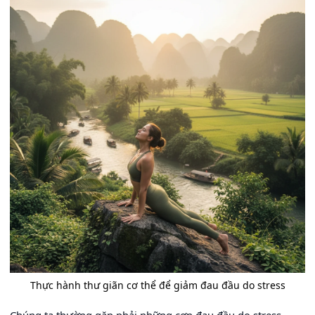
Thực hành thư giãn cơ thể để giảm đau đầu do stress