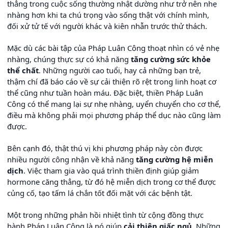
thẳng trong cuộc sống thường nhật dường như trở nên nhẹ
nhàng hơn khi ta chú trọng vào sống thật với chính mình,
đối xử tử tế với người khác và kiên nhẫn trước thử thách.
Mặc dù các bài tập của Pháp Luân Công thoạt nhìn có vẻ nhẹ
nhàng, chúng thực sự có khả năng
tăng cường sức khỏe
thể chất
. Những người cao tuổi, hay cả những bạn trẻ,
thậm chí đã báo cáo về sự cải thiện rõ rệt trong linh hoạt cơ
thể cũng như tuần hoàn máu. Đặc biệt, thiền Pháp Luân
Công có thể mang lại sự nhẹ nhàng, uyển chuyển cho cơ thể,
điều mà không phải mọi phương pháp thể dục nào cũng làm
được.
Bên cạnh đó, thật thú vị khi phương pháp này còn được
nhiều người công nhận về khả năng
tăng cường hệ miễn
dịch
. Việc tham gia vào quá trình thiền định giúp giảm
hormone căng thẳng, từ đó hệ miễn dịch trong cơ thể được
củng cố, tạo tấm lá chắn tốt đối mặt với các bệnh tật.
Một trong những phản hồi nhiệt tình từ cộng đồng thực
hành Pháp Luân Công là nó giúp
cải thiện giấc ngủ
. Những