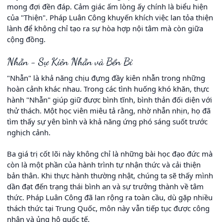
mong đợi đền đáp. Cảm giác ấm lòng ấy chính là biểu hiện
của "Thiện". Pháp Luân Công khuyến khích việc lan tỏa thiện
lành để không chỉ tạo ra sự hòa hợp nội tâm mà còn giữa
cộng đồng.
Nhẫn - Sự Kiên Nhẫn và Bền Bỉ
"Nhẫn" là khả năng chịu đựng đầy kiên nhẫn trong những
hoàn cảnh khác nhau. Trong các tình huống khó khăn, thực
hành "Nhẫn" giúp giữ được bình tĩnh, bình thản đối diện với
thử thách. Một học viên miêu tả rằng, nhờ nhẫn nhịn, họ đã
tìm thấy sự yên bình và khả năng ứng phó sáng suốt trước
nghịch cảnh.
Ba giá trị cốt lõi này không chỉ là những bài học đạo đức mà
còn là một phần của hành trình tự nhận thức và cải thiện
bản thân. Khi thực hành thường nhật, chúng ta sẽ thấy mình
dần đạt đến trạng thái bình an và sự trưởng thành về tâm
thức. Pháp Luân Công đã lan rộng ra toàn cầu, dù gặp nhiều
thách thức tại Trung Quốc, môn này vẫn tiếp tục được công
nhận và ủng hộ quốc tế.