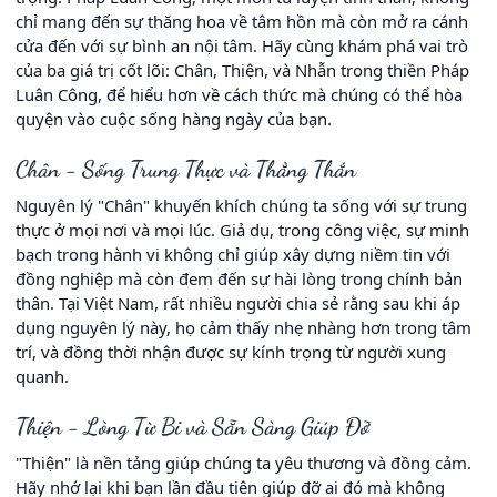
chỉ mang đến sự thăng hoa về tâm hồn mà còn mở ra cánh
cửa đến với sự bình an nội tâm. Hãy cùng khám phá vai trò
của ba giá trị cốt lõi: Chân, Thiện, và Nhẫn trong thiền Pháp
Luân Công, để hiểu hơn về cách thức mà chúng có thể hòa
quyện vào cuộc sống hàng ngày của bạn.
Chân - Sống Trung Thực và Thẳng Thắn
Nguyên lý "Chân" khuyến khích chúng ta sống với sự trung
thực ở mọi nơi và mọi lúc. Giả dụ, trong công việc, sự minh
bạch trong hành vi không chỉ giúp xây dựng niềm tin với
đồng nghiệp mà còn đem đến sự hài lòng trong chính bản
thân. Tại Việt Nam, rất nhiều người chia sẻ rằng sau khi áp
dụng nguyên lý này, họ cảm thấy nhẹ nhàng hơn trong tâm
trí, và đồng thời nhận được sự kính trọng từ người xung
quanh.
Thiện - Lòng Từ Bi và Sẵn Sàng Giúp Đỡ
"Thiện" là nền tảng giúp chúng ta yêu thương và đồng cảm.
Hãy nhớ lại khi bạn lần đầu tiên giúp đỡ ai đó mà không