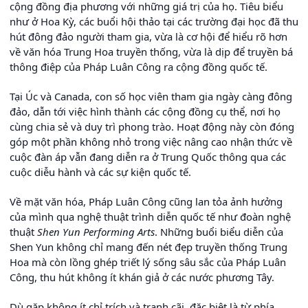
cộng đồng địa phương với những giá trị của họ. Tiêu biểu
như ở Hoa Kỳ, các buổi hội thảo tại các trường đại học đã thu
hút đông đảo người tham gia, vừa là cơ hội để hiểu rõ hơn
về văn hóa Trung Hoa truyền thống, vừa là dịp để truyền bá
thông điệp của Pháp Luân Công ra cộng đồng quốc tế.
Tại Úc và Canada, con số học viên tham gia ngày càng đông
đảo, dẫn tới việc hình thành các cộng đồng cụ thể, nơi họ
cùng chia sẻ và duy trì phong trào. Hoạt động này còn đóng
góp một phần không nhỏ trong việc nâng cao nhận thức về
cuộc đàn áp vẫn đang diễn ra ở Trung Quốc thông qua các
cuộc diễu hành và các sự kiện quốc tế.
Về mặt văn hóa, Pháp Luân Công cũng lan tỏa ảnh hưởng
của mình qua nghệ thuật trình diễn quốc tế như đoàn nghệ
thuật
Shen Yun Performing Arts
. Những buổi biểu diễn của
Shen Yun không chỉ mang đến nét đẹp truyền thống Trung
Hoa mà còn lồng ghép triết lý sống sâu sắc của Pháp Luân
Công, thu hút không ít khán giả ở các nước phương Tây.
Dù gặp không ít chỉ trích và tranh cãi, đặc biệt là từ phía