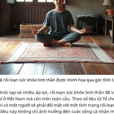
lệ rối loạn sức khỏe tinh thần được minh họa qua góc tĩnh 
phức tạp và nhiều áp lực, rối loạn sức khỏe tinh thần đã
 ở Việt Nam mà còn trên toàn cầu. Theo số liệu từ Tổ chứ
ì có một người sẽ phải đối mặt với một tình trạng rối lo
. Điều này không chỉ ảnh hưởng đến cuộc sống cá nhân m