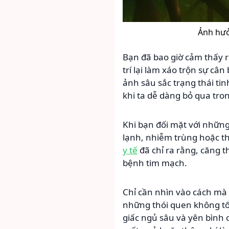
Ảnh hưở
Bạn đã bao giờ cảm thấy r
trí lại làm xáo trộn sự câ
ảnh sâu sắc trạng thái ti
khi ta dễ dàng bỏ qua tro
Khi bạn đối mặt với những
lạnh, nhiễm trùng hoặc th
y tế
đã chỉ ra rằng, căng t
bệnh tim mạch.
Chỉ cần nhìn vào cách mà
những thói quen không tố
giấc ngủ sâu và yên bình c