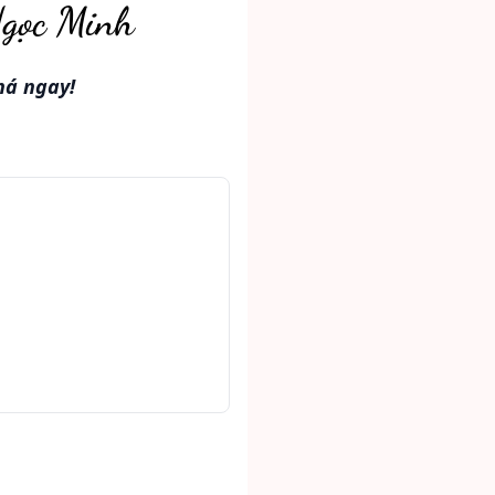
Ngọc Minh
há ngay!