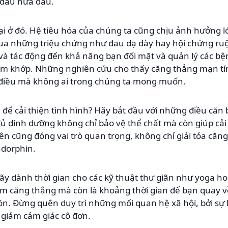
 đau nửa đầu.
i ở đó. Hệ tiêu hóa của chúng ta cũng chịu ảnh hưởng l
qua những triệu chứng như đau dạ dày hay hội chứng ruộ
và tác động đến khả năng bạn đối mặt và quản lý các b
êm khớp. Những nghiên cứu cho thấy căng thẳng mạn tín
 điều mà không ai trong chúng ta mong muốn.
ì để cải thiện tình hình? Hãy bắt đầu với những điều că
 dinh dưỡng không chỉ bảo vệ thể chất mà còn giúp cải 
ên cũng đóng vai trò quan trọng, không chỉ giải tỏa că
endorphin.
y dành thời gian cho các kỹ thuật thư giãn như yoga hoặ
m căng thẳng mà còn là khoảng thời gian để bạn quay v
ồn. Đừng quên duy trì những mối quan hệ xã hội, bởi sự 
 giảm cảm giác cô đơn.