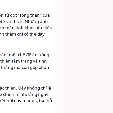
ớn từ đợt "sóng thần" của
t kích thích. Những ảnh
ệnh mãn tính khác như tiểu
h thậm chí có thể đẩy
n bản: một chế độ ăn uống
thiện tâm trạng và tinh
ng thẳng mà còn góp phần
c thiền. Đây không chỉ là
ề chính mình, lắng nghe
kết nối này mang lại sự hỗ