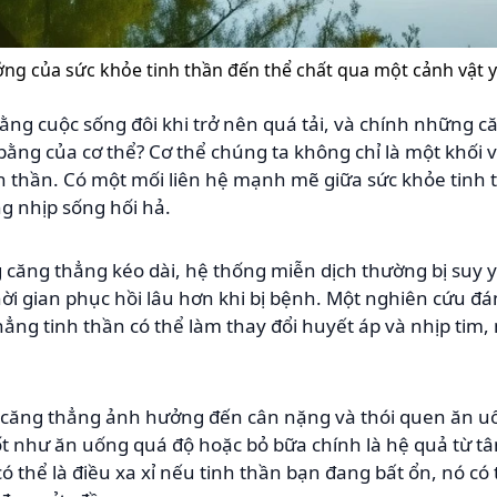
ng của sức khỏe tinh thần đến thể chất qua một cảnh vật y
ằng cuộc sống đôi khi trở nên quá tải, và chính những c
n bằng của cơ thể? Cơ thể chúng ta không chỉ là một khối 
nh thần. Có một mối liên hệ mạnh mẽ giữa sức khỏe tinh 
ng nhịp sống hối hả.
 căng thẳng kéo dài, hệ thống miễn dịch thường bị suy 
ời gian phục hồi lâu hơn khi bị bệnh. Một nghiên cứu đá
hẳng tinh thần có thể làm thay đổi huyết áp và nhịp tim,
 căng thẳng ảnh hưởng đến cân nặng và thói quen ăn uố
t như ăn uống quá độ hoặc bỏ bữa chính là hệ quả từ tâ
ó thể là điều xa xỉ nếu tinh thần bạn đang bất ổn, nó có