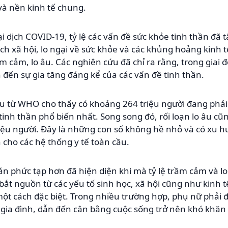
và nền kinh tế chung.
ại dịch COVID-19, tỷ lệ các vấn đề sức khỏe tinh thần đã
h xã hội, lo ngại về sức khỏe và các khủng hoảng kinh 
ầm cảm, lo âu. Các nghiên cứu đã chỉ ra rằng, trong giai
ẫn đến sự gia tăng đáng kể của các vấn đề tinh thần.
u từ WHO cho thấy có khoảng 264 triệu người đang phải 
tinh thần phổ biến nhất. Song song đó, rối loạn lo âu c
ệu người. Đây là những con số không hề nhỏ và có xu h
n cho các hệ thống y tế toàn cầu.
oán phức tạp hơn đã hiện diện khi mà tỷ lệ trầm cảm và 
 bắt nguồn từ các yếu tố sinh học, xã hội cũng như kinh 
t cách đặc biệt. Trong nhiều trường hợp, phụ nữ phải đ
rò gia đình, dẫn đến cân bằng cuộc sống trở nên khó khăn