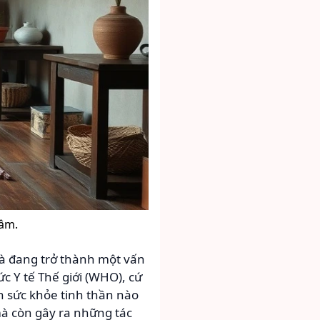
tâm.
 và đang trở thành một vấn
c Y tế Thế giới (WHO), cứ
ạn sức khỏe tinh thần nào
à còn gây ra những tác