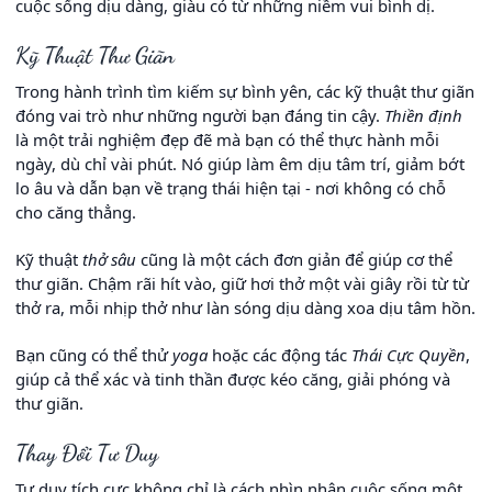
cuộc sống dịu dàng, giàu có từ những niềm vui bình dị.
Kỹ Thuật Thư Giãn
Trong hành trình tìm kiếm sự bình yên, các kỹ thuật thư giãn
đóng vai trò như những người bạn đáng tin cậy.
Thiền định
là một trải nghiệm đẹp đẽ mà bạn có thể thực hành mỗi
ngày, dù chỉ vài phút. Nó giúp làm êm dịu tâm trí, giảm bớt
lo âu và dẫn bạn về trạng thái hiện tại - nơi không có chỗ
cho căng thẳng.
Kỹ thuật
thở sâu
cũng là một cách đơn giản để giúp cơ thể
thư giãn. Chậm rãi hít vào, giữ hơi thở một vài giây rồi từ từ
thở ra, mỗi nhịp thở như làn sóng dịu dàng xoa dịu tâm hồn.
Bạn cũng có thể thử
yoga
hoặc các động tác
Thái Cực Quyền
,
giúp cả thể xác và tinh thần được kéo căng, giải phóng và
thư giãn.
Thay Đổi Tư Duy
Tư duy tích cực không chỉ là cách nhìn nhận cuộc sống một