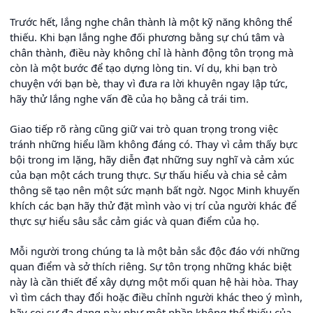
Trước hết, lắng nghe chân thành là một kỹ năng không thể
thiếu. Khi bạn lắng nghe đối phương bằng sự chú tâm và
chân thành, điều này không chỉ là hành động tôn trọng mà
còn là một bước để tạo dựng lòng tin. Ví dụ, khi bạn trò
chuyện với bạn bè, thay vì đưa ra lời khuyên ngay lập tức,
hãy thử lắng nghe vấn đề của họ bằng cả trái tim.
Giao tiếp rõ ràng cũng giữ vai trò quan trọng trong việc
tránh những hiểu lầm không đáng có. Thay vì cảm thấy bực
bội trong im lặng, hãy diễn đạt những suy nghĩ và cảm xúc
của bạn một cách trung thực. Sự thấu hiểu và chia sẻ cảm
thông sẽ tạo nên một sức mạnh bất ngờ. Ngọc Minh khuyến
khích các bạn hãy thử đặt mình vào vị trí của người khác để
thực sự hiểu sâu sắc cảm giác và quan điểm của họ.
Mỗi người trong chúng ta là một bản sắc độc đáo với những
quan điểm và sở thích riêng. Sự tôn trọng những khác biệt
này là cần thiết để xây dựng một mối quan hệ hài hòa. Thay
vì tìm cách thay đổi hoặc điều chỉnh người khác theo ý mình,
hãy coi sự đa dạng này như một phần không thể thiếu của