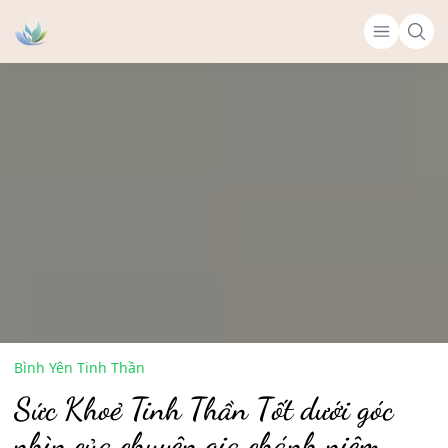
Bình Yên Tinh Thần
Sức Khoẻ Tinh Thần Tốt dưới góc
nhìn của chuyên gia chánh niệm