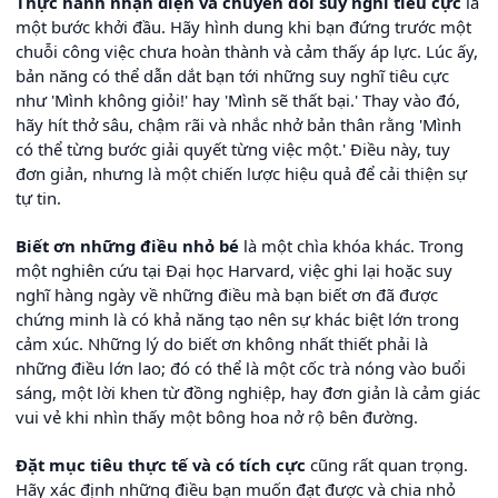
Thực hành nhận diện và chuyển đổi suy nghĩ tiêu cực
là
một bước khởi đầu. Hãy hình dung khi bạn đứng trước một
chuỗi công việc chưa hoàn thành và cảm thấy áp lực. Lúc ấy,
bản năng có thể dẫn dắt bạn tới những suy nghĩ tiêu cực
như 'Mình không giỏi!' hay 'Mình sẽ thất bại.' Thay vào đó,
hãy hít thở sâu, chậm rãi và nhắc nhở bản thân rằng 'Mình
có thể từng bước giải quyết từng việc một.' Điều này, tuy
đơn giản, nhưng là một chiến lược hiệu quả để cải thiện sự
tự tin.
Biết ơn những điều nhỏ bé
là một chìa khóa khác. Trong
một nghiên cứu tại Đại học Harvard, việc ghi lại hoặc suy
nghĩ hàng ngày về những điều mà bạn biết ơn đã được
chứng minh là có khả năng tạo nên sự khác biệt lớn trong
cảm xúc. Những lý do biết ơn không nhất thiết phải là
những điều lớn lao; đó có thể là một cốc trà nóng vào buổi
sáng, một lời khen từ đồng nghiệp, hay đơn giản là cảm giác
vui vẻ khi nhìn thấy một bông hoa nở rộ bên đường.
Đặt mục tiêu thực tế và có tích cực
cũng rất quan trọng.
Hãy xác định những điều bạn muốn đạt được và chia nhỏ