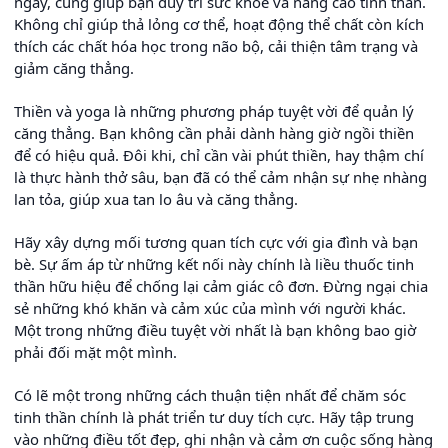
ngày, cũng giúp bạn duy trì sức khỏe và nâng cao tinh thần.
Không chỉ giúp thả lỏng cơ thể, hoạt động thể chất còn kích
thích các chất hóa học trong não bộ, cải thiện tâm trạng và
giảm căng thẳng.
Thiền và yoga là những phương pháp tuyệt vời để quản lý
căng thẳng. Bạn không cần phải dành hàng giờ ngồi thiền
để có hiệu quả. Đôi khi, chỉ cần vài phút thiền, hay thậm chí
là thực hành thở sâu, bạn đã có thể cảm nhận sự nhẹ nhàng
lan tỏa, giúp xua tan lo âu và căng thẳng.
Hãy xây dựng mối tương quan tích cực với gia đình và bạn
bè. Sự ấm áp từ những kết nối này chính là liều thuốc tinh
thần hữu hiệu để chống lại cảm giác cô đơn. Đừng ngại chia
sẻ những khó khăn và cảm xúc của mình với người khác.
Một trong những điều tuyệt vời nhất là bạn không bao giờ
phải đối mặt một mình.
Có lẽ một trong những cách thuận tiện nhất để chăm sóc
tinh thần chính là phát triển tư duy tích cực. Hãy tập trung
vào những điều tốt đẹp, ghi nhận và cảm ơn cuộc sống hàng