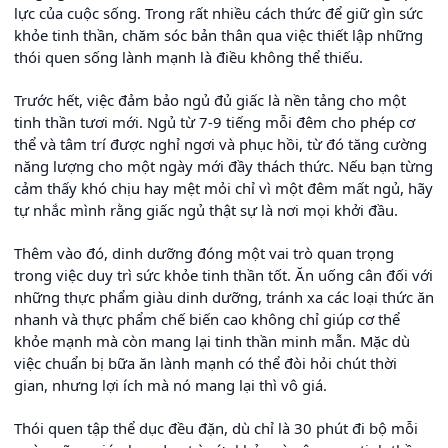
lực của cuộc sống. Trong rất nhiều cách thức để giữ gìn sức
khỏe tinh thần, chăm sóc bản thân qua việc thiết lập những
thói quen sống lành mạnh là điều không thể thiếu.
Trước hết, việc đảm bảo ngủ đủ giấc là nền tảng cho một
tinh thần tươi mới. Ngủ từ 7-9 tiếng mỗi đêm cho phép cơ
thể và tâm trí được nghỉ ngơi và phục hồi, từ đó tăng cường
năng lượng cho một ngày mới đầy thách thức. Nếu bạn từng
cảm thấy khó chịu hay mệt mỏi chỉ vì một đêm mất ngủ, hãy
tự nhắc mình rằng giấc ngủ thật sự là nơi mọi khởi đầu.
Thêm vào đó, dinh dưỡng đóng một vai trò quan trọng
trong việc duy trì sức khỏe tinh thần tốt. Ăn uống cân đối với
những thực phẩm giàu dinh dưỡng, tránh xa các loại thức ăn
nhanh và thực phẩm chế biến cao không chỉ giúp cơ thể
khỏe mạnh mà còn mang lại tinh thần minh mẫn. Mặc dù
việc chuẩn bị bữa ăn lành mạnh có thể đòi hỏi chút thời
gian, nhưng lợi ích mà nó mang lại thì vô giá.
Thói quen tập thể dục đều đặn, dù chỉ là 30 phút đi bộ mỗi