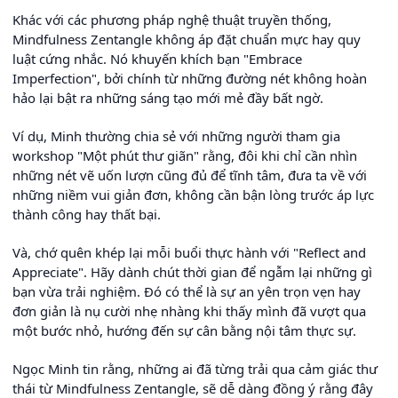
Khác với các phương pháp nghệ thuật truyền thống,
Mindfulness Zentangle không áp đặt chuẩn mực hay quy
luật cứng nhắc. Nó khuyến khích bạn "Embrace
Imperfection", bởi chính từ những đường nét không hoàn
hảo lại bật ra những sáng tạo mới mẻ đầy bất ngờ.
Ví dụ, Minh thường chia sẻ với những người tham gia
workshop "Một phút thư giãn" rằng, đôi khi chỉ cần nhìn
những nét vẽ uốn lượn cũng đủ để tĩnh tâm, đưa ta về với
những niềm vui giản đơn, không cần bận lòng trước áp lực
thành công hay thất bại.
Và, chớ quên khép lại mỗi buổi thực hành với "Reflect and
Appreciate". Hãy dành chút thời gian để ngẫm lại những gì
bạn vừa trải nghiệm. Đó có thể là sự an yên trọn vẹn hay
đơn giản là nụ cười nhẹ nhàng khi thấy mình đã vượt qua
một bước nhỏ, hướng đến sự cân bằng nội tâm thực sự.
Ngọc Minh tin rằng, những ai đã từng trải qua cảm giác thư
thái từ Mindfulness Zentangle, sẽ dễ dàng đồng ý rằng đây