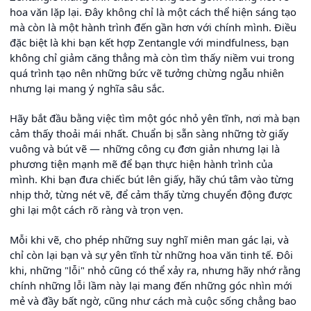
hoa văn lặp lại. Đây không chỉ là một cách thể hiện sáng tạo
mà còn là một hành trình đến gần hơn với chính mình. Điều
đặc biệt là khi bạn kết hợp Zentangle với mindfulness, bạn
không chỉ giảm căng thẳng mà còn tìm thấy niềm vui trong
quá trình tạo nên những bức vẽ tưởng chừng ngẫu nhiên
nhưng lại mang ý nghĩa sâu sắc.
Hãy bắt đầu bằng việc tìm một góc nhỏ yên tĩnh, nơi mà bạn
cảm thấy thoải mái nhất. Chuẩn bị sẵn sàng những tờ giấy
vuông và bút vẽ — những công cụ đơn giản nhưng lại là
phương tiện mạnh mẽ để bạn thực hiện hành trình của
mình. Khi bạn đưa chiếc bút lên giấy, hãy chú tâm vào từng
nhịp thở, từng nét vẽ, để cảm thấy từng chuyển động được
ghi lại một cách rõ ràng và trọn vẹn.
Mỗi khi vẽ, cho phép những suy nghĩ miên man gác lại, và
chỉ còn lại bạn và sự yên tĩnh từ những hoa văn tinh tế. Đôi
khi, những "lỗi" nhỏ cũng có thể xảy ra, nhưng hãy nhớ rằng
chính những lỗi lầm này lại mang đến những góc nhìn mới
mẻ và đầy bất ngờ, cũng như cách mà cuộc sống chẳng bao