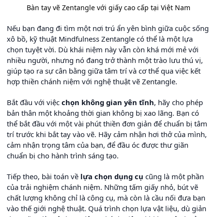
Bàn tay vẽ Zentangle với giấy cao cấp tại Việt Nam
Nếu bạn đang đi tìm một nơi trú ẩn yên bình giữa cuộc sống
xô bồ, kỹ thuật Mindfulness Zentangle có thể là một lựa
chọn tuyệt vời. Dù khái niệm này vẫn còn khá mới mẻ với
nhiều người, nhưng nó đang trở thành một trào lưu thú vị,
giúp tạo ra sự cân bằng giữa tâm trí và cơ thể qua việc kết
hợp thiền chánh niệm với nghệ thuật vẽ Zentangle.
Bắt đầu với việc
chọn không gian yên tĩnh
, hãy cho phép
bản thân một khoảng thời gian không bị xao lãng. Bạn có
thể bắt đầu với một vài phút thiền đơn giản để chuẩn bị tâm
trí trước khi bắt tay vào vẽ. Hãy cảm nhận hơi thở của mình,
cảm nhận trọng tâm của bạn, để đầu óc được thư giãn
chuẩn bị cho hành trình sáng tạo.
Tiếp theo, bài toán về
lựa chọn dụng cụ
cũng là một phần
của trải nghiệm chánh niệm. Những tấm giấy nhỏ, bút vẽ
chất lượng không chỉ là công cụ, mà còn là cầu nối đưa bạn
vào thế giới nghệ thuật. Quá trình chọn lựa vật liệu, dù giản