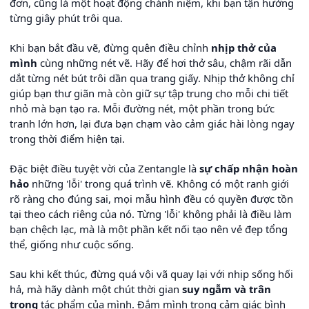
đơn, cũng là một hoạt động chánh niệm, khi bạn tận hưởng
từng giây phút trôi qua.
Khi bạn bắt đầu vẽ, đừng quên điều chỉnh
nhịp thở của
mình
cùng những nét vẽ. Hãy để hơi thở sâu, chậm rãi dẫn
dắt từng nét bút trôi dần qua trang giấy. Nhịp thở không chỉ
giúp bạn thư giãn mà còn giữ sự tập trung cho mỗi chi tiết
nhỏ mà bạn tạo ra. Mỗi đường nét, một phần trong bức
tranh lớn hơn, lại đưa bạn chạm vào cảm giác hài lòng ngay
trong thời điểm hiện tại.
Đặc biệt điều tuyệt vời của Zentangle là
sự chấp nhận hoàn
hảo
những 'lỗi' trong quá trình vẽ. Không có một ranh giới
rõ ràng cho đúng sai, mọi mẫu hình đều có quyền được tồn
tại theo cách riêng của nó. Từng 'lỗi' không phải là điều làm
bạn chệch lạc, mà là một phần kết nối tạo nên vẻ đẹp tổng
thể, giống như cuộc sống.
Sau khi kết thúc, đừng quá vội vã quay lại với nhịp sống hối
hả, mà hãy dành một chút thời gian
suy ngẫm và trân
trọng
tác phẩm của mình. Đắm mình trong cảm giác bình