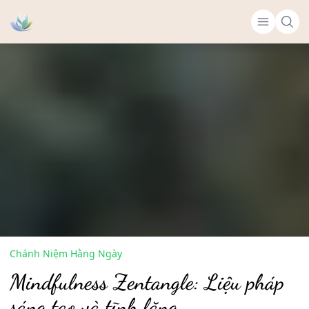
Chánh Niệm Hằng Ngày
Mindfulness Zentangle: Liệu pháp
sáng tạo và tĩnh lặng