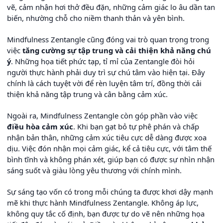
vẽ, cảm nhận hơi thở đều đặn, những cảm giác lo âu dần tan
biến, nhường chỗ cho niềm thanh thản và yên bình.
Mindfulness Zentangle cũng đóng vai trò quan trọng trong
việc
tăng cường sự tập trung và cải thiện khả năng chú
ý
. Những họa tiết phức tạp, tỉ mỉ của Zentangle đòi hỏi
người thực hành phải duy trì sự chú tâm vào hiện tại. Đây
chính là cách tuyệt vời để rèn luyện tâm trí, đồng thời cải
thiện khả năng tập trung và cân bằng cảm xúc.
Ngoài ra, Mindfulness Zentangle còn góp phần vào việc
điều hòa cảm xúc
. Khi bạn gạt bỏ tự phê phán và chấp
nhận bản thân, những cảm xúc tiêu cực dễ dàng được xoa
dịu. Việc đón nhận mọi cảm giác, kể cả tiêu cực, với tâm thế
bình tĩnh và không phán xét, giúp bạn có được sự nhìn nhận
sáng suốt và giàu lòng yêu thương với chính mình.
Sự sáng tạo vốn có trong mỗi chúng ta được khơi dậy mạnh
mẽ khi thực hành Mindfulness Zentangle. Không áp lực,
không quy tắc cố định, bạn được tự do vẽ nên những họa