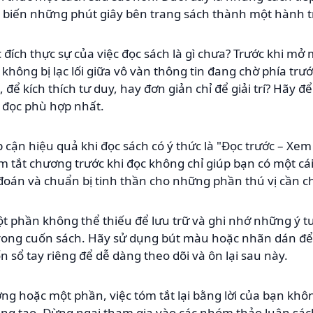
biến những phút giây bên trang sách thành một hành trì
 đích thực sự của việc đọc sách là gì chưa? Trước khi mở 
không bị lạc lối giữa vô vàn thông tin đang chờ phía trư
để kích thích tư duy, hay đơn giản chỉ để giải trí? Hãy 
 đọc phù hợp nhất.
cận hiệu quả khi đọc sách có ý thức là "Đọc trước – Xem 
óm tắt chương trước khi đọc không chỉ giúp bạn có một cá
oán và chuẩn bị tinh thần cho những phần thú vị cần ch
t phần không thể thiếu để lưu trữ và ghi nhớ những ý t
ong cuốn sách. Hãy sử dụng bút màu hoặc nhãn dán để t
 sổ tay riêng để dễ dàng theo dõi và ôn lại sau này.
ng hoặc một phần, việc tóm tắt lại bằng lời của bạn khôn
áng tạo. Đừng ngại tham gia vào các nhóm thảo luận sách,