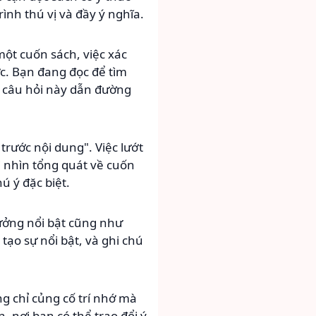
nh thú vị và đầy ý nghĩa.
một cuốn sách, việc xác
ớc. Bạn đang đọc để tìm
để câu hỏi này dẫn đường
trước nội dung". Việc lướt
i nhìn tổng quát về cuốn
ú ý đặc biệt.
ưởng nổi bật cũng như
ạo sự nổi bật, và ghi chú
g chỉ củng cố trí nhớ mà
 nơi bạn có thể trao đổi ý