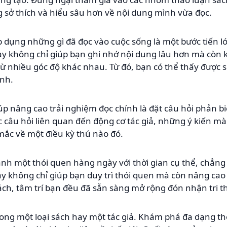
 sở thích và hiểu sâu hơn về nội dung mình vừa đọc.
áp dụng những gì đã đọc vào cuộc sống là một bước tiến lớn
y không chỉ giúp bạn ghi nhớ nội dung lâu hơn mà còn 
ừ nhiều góc độ khác nhau. Từ đó, bạn có thể thấy được 
ình.
 nâng cao trải nghiệm đọc chính là đặt câu hỏi phản biệ
ác câu hỏi liên quan đến động cơ tác giả, những ý kiến m
 mắc về một điều kỳ thú nào đó.
ành một thói quen hàng ngày với thời gian cụ thể, chẳn
này không chỉ giúp bạn duy trì thói quen mà còn nâng cao
ách, tâm trí bạn đều đã sẵn sàng mở rộng đón nhận tri t
ong một loại sách hay một tác giả. Khám phá đa dạng thể