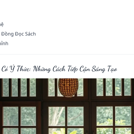
hệ
g Đồng Đọc Sách
hỉnh
 Có Ý Thức: Những Cách Tiếp Cận Sáng Tạo