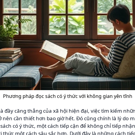
Phương pháp đọc sách có ý thức với không gian yên tĩnh
à đầy căng thẳng của xã hội hiện đại, việc tìm kiếm nh
rở nên cần thiết hơn bao giờ hết. Đó cũng chính là lý do
ách có ý thức, một cách tiếp cận để không chỉ tiếp nhận
 thức một cách sâu sắc hơn. Dưới đây là những cách tiếp