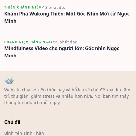
13 phút đọc
THIỀN CHÁNH NIỆM
Khám Phá Wukong Thiền: Một Góc Nhìn Mới từ Ngọc
Minh
15 phút đọc
CHÁNH NIỆM HẰNG NGÀY
Mindfulness Video cho người lớn: Góc nhìn Ngọc
Minh
Website chia sẻ kiến thức hay và bổ ích về chủ đề xoa dịu tâm
trí, thư giản, giảm stress và nhiều hơn nữa. Nơi bạn tìm thấy
thông tin hữu ích mỗi ngày.
Chủ đề
Bình Yên Tinh Thần