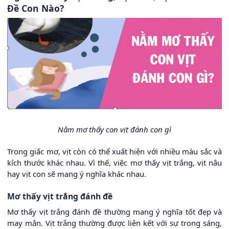
Đề Con Nào?
Nằm mơ thấy con vịt đánh con gì
Trong giấc mơ, vịt còn có thể xuất hiện với nhiều màu sắc và
kích thước khác nhau. Vì thế, việc mơ thấy vịt trắng, vịt nâu
hay vịt con sẽ mang ý nghĩa khác nhau.
Mơ thấy vịt trắng đánh đề
Mơ thấy vịt trắng đánh đề thường mang ý nghĩa tốt đẹp và
may mắn. Vịt trắng thường được liên kết với sự trong sáng,