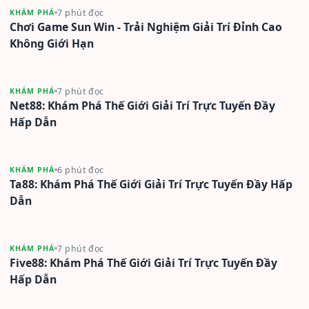
7 phút đọc
KHÁM PHÁ
Chơi Game Sun Win - Trải Nghiệm Giải Trí Đỉnh Cao
Không Giới Hạn
7 phút đọc
KHÁM PHÁ
Net88: Khám Phá Thế Giới Giải Trí Trực Tuyến Đầy
Hấp Dẫn
6 phút đọc
KHÁM PHÁ
Ta88: Khám Phá Thế Giới Giải Trí Trực Tuyến Đầy Hấp
Dẫn
7 phút đọc
KHÁM PHÁ
Five88: Khám Phá Thế Giới Giải Trí Trực Tuyến Đầy
Hấp Dẫn