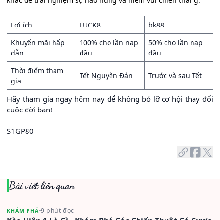
khác để trải nghiệm sự hào hứng và niềm vui chiến thắng.
Lợi ích
LUCK8
bk88
Khuyến mãi hấp
100% cho lần nạp
50% cho lần nạp
dẫn
đầu
đầu
Thời điểm tham
Tết Nguyên Đán
Trước và sau Tết
gia
Hãy tham gia ngay hôm nay để không bỏ lỡ cơ hội thay đổi
cuộc đời bạn!
S1GP80
Bài viết liên quan
9 phút đọc
KHÁM PHÁ