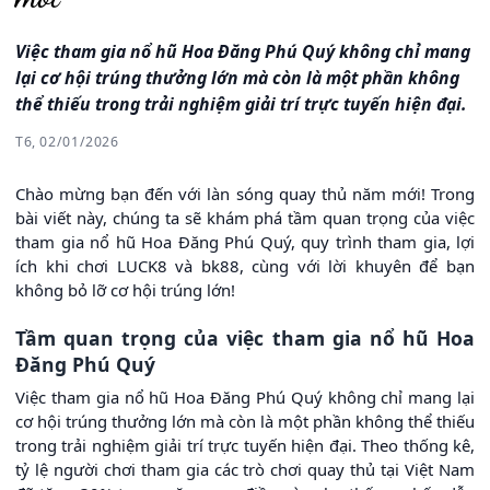
Việc tham gia nổ hũ Hoa Đăng Phú Quý không chỉ mang
lại cơ hội trúng thưởng lớn mà còn là một phần không
thể thiếu trong trải nghiệm giải trí trực tuyến hiện đại.
T6, 02/01/2026
Chào mừng bạn đến với làn sóng quay thủ năm mới! Trong
bài viết này, chúng ta sẽ khám phá tầm quan trọng của việc
tham gia nổ hũ Hoa Đăng Phú Quý, quy trình tham gia, lợi
ích khi chơi LUCK8 và bk88, cùng với lời khuyên để bạn
không bỏ lỡ cơ hội trúng lớn!
Tầm quan trọng của việc tham gia nổ hũ Hoa
Đăng Phú Quý
Việc tham gia nổ hũ Hoa Đăng Phú Quý không chỉ mang lại
cơ hội trúng thưởng lớn mà còn là một phần không thể thiếu
trong trải nghiệm giải trí trực tuyến hiện đại. Theo thống kê,
tỷ lệ người chơi tham gia các trò chơi quay thủ tại Việt Nam