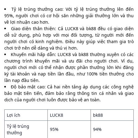
Tỷ lệ trúng thưởng cao: Với tỷ lệ trúng thưởng lên đến
95%, người chơi có cơ hội săn những giải thưởng lớn và thu
về lợi nhuận cao hơn.
Giao diện thân thiện: Cả LUCK8 và bk88 đều có giao diện
dễ sử dụng, phù hợp với mọi đối tượng, từ người mới đến
người chơi có kinh nghiệm. Điều này giúp việc tham gia trò
chơi trở nên dễ dàng và thú vị hơn.
Khuyến mãi hấp dẫn: LUCK8 và bk88 thường xuyên có các
chương trình khuyến mãi và ưu đãi cho người chơi. Ví dụ,
người chơi mới có thể nhận được phần thưởng lớn khi đăng
ký tài khoản và nạp tiền lần đầu, như 100% tiền thưởng cho
lần nạp đầu tiên.
Độ bảo mật cao: Cả hai nền tảng áp dụng các công nghệ
bảo mật tiên tiến, đảm bảo rằng thông tin cá nhân và giao
dịch của người chơi luôn được bảo vệ an toàn.
Lợi ích
LUCK8
bk88
Tỷ lệ trúng
95%
94%
thưởng