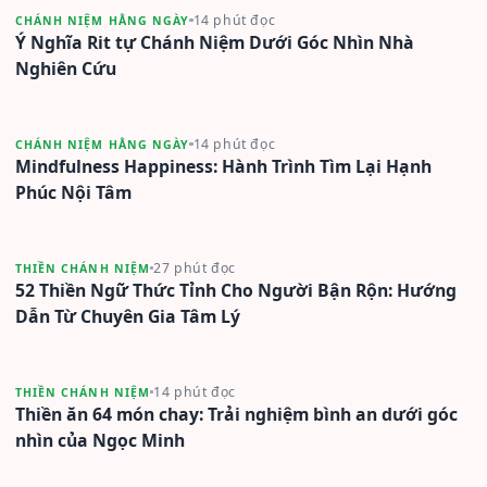
14 phút đọc
CHÁNH NIỆM HẰNG NGÀY
Ý Nghĩa Rit tự Chánh Niệm Dưới Góc Nhìn Nhà
Nghiên Cứu
14 phút đọc
CHÁNH NIỆM HẰNG NGÀY
Mindfulness Happiness: Hành Trình Tìm Lại Hạnh
Phúc Nội Tâm
27 phút đọc
THIỀN CHÁNH NIỆM
52 Thiền Ngữ Thức Tỉnh Cho Người Bận Rộn: Hướng
Dẫn Từ Chuyên Gia Tâm Lý
14 phút đọc
THIỀN CHÁNH NIỆM
Thiền ăn 64 món chay: Trải nghiệm bình an dưới góc
nhìn của Ngọc Minh