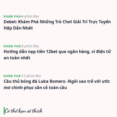
6 phút đọc
KHÁM PHÁ
Debet: Khám Phá Những Trò Chơi Giải Trí Trực Tuyến
Hấp Dẫn Nhất
5 phút đọc
KHÁM PHÁ
Hướng dẫn nạp tiền 12bet qua ngân hàng, ví điện tử
an toàn nhất
12 phút đọc
KHÁM PHÁ
Cầu thủ bóng đá Luka Romero -Ngôi sao trẻ với ước
mơ chinh phục sân cỏ toàn cầu
Có thể bạn sẽ thích