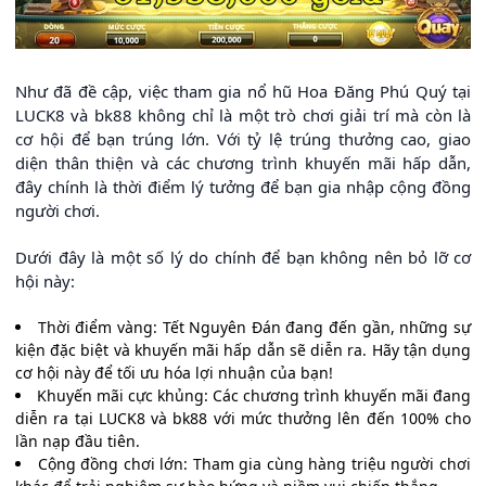
Như đã đề cập, việc tham gia nổ hũ Hoa Đăng Phú Quý tại
LUCK8 và bk88 không chỉ là một trò chơi giải trí mà còn là
cơ hội để bạn trúng lớn. Với tỷ lệ trúng thưởng cao, giao
diện thân thiện và các chương trình khuyến mãi hấp dẫn,
đây chính là thời điểm lý tưởng để bạn gia nhập cộng đồng
người chơi.
Dưới đây là một số lý do chính để bạn không nên bỏ lỡ cơ
hội này:
Thời điểm vàng: Tết Nguyên Đán đang đến gần, những sự
kiện đặc biệt và khuyến mãi hấp dẫn sẽ diễn ra. Hãy tận dụng
cơ hội này để tối ưu hóa lợi nhuận của bạn!
Khuyến mãi cực khủng: Các chương trình khuyến mãi đang
diễn ra tại LUCK8 và bk88 với mức thưởng lên đến 100% cho
lần nạp đầu tiên.
Cộng đồng chơi lớn: Tham gia cùng hàng triệu người chơi