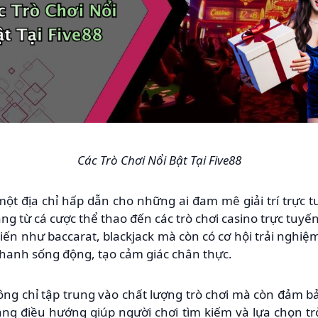
Các Trò Chơi Nổi Bật Tại Five88
một địa chỉ hấp dẫn cho những ai đam mê giải trí trực 
ạng từ cá cược thể thao đến các trò chơi casino trực tuyế
ến như baccarat, blackjack mà còn có cơ hội trải nghiệm 
thanh sống động, tạo cảm giác chân thực.
hông chỉ tập trung vào chất lượng trò chơi mà còn đảm 
ng điều hướng giúp người chơi tìm kiếm và lựa chọn tr