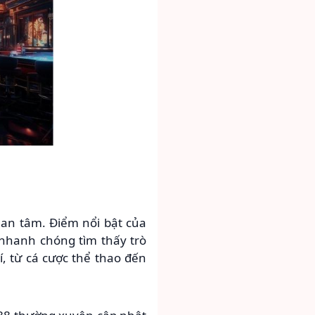
uan tâm. Điểm nổi bật của
 nhanh chóng tìm thấy trò
í, từ cá cược thể thao đến