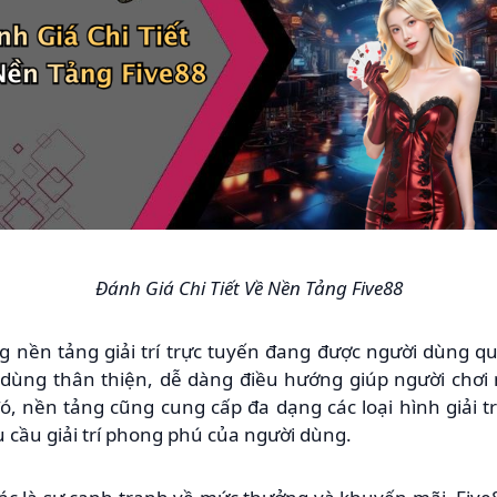
Đánh Giá Chi Tiết Về Nền Tảng Five88
g nền tảng giải trí trực tuyến đang được người dùng q
i dùng thân thiện, dễ dàng điều hướng giúp người chơi
ó, nền tảng cũng cung cấp đa dạng các loại hình giải tr
 cầu giải trí phong phú của người dùng.