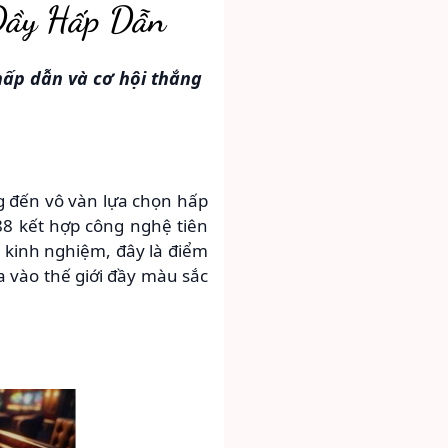
 Đầy Hấp Dẫn
 hấp dẫn và cơ hội thắng
ng đến vô vàn lựa chọn hấp
e88 kết hợp công nghệ tiên
n kinh nghiệm, đây là điểm
ia vào thế giới đầy màu sắc