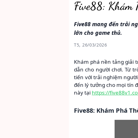
Five88: Khám P
Five88 mang đến trải ngh
lớn cho game thủ.
T5, 26/03/2026
Khám phá nền tảng giải tr
dẫn cho người chơi. Từ tr
tiến với trải nghiệm ngườ
đến lý tưởng cho mọi tín đ
này tại
https://five88v1.c
Five88: Khám Phá Thế