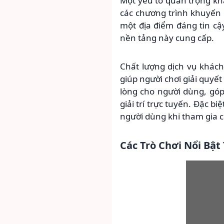
Một yếu tố quan trọng kh
các chương trình khuyến 
một địa điểm đáng tin cậy
nền tảng này cung cấp.
Chất lượng dịch vụ khách
giúp người chơi giải quyế
lòng cho người dùng, góp
giải trí trực tuyến. Đặc 
người dùng khi tham gia c
Các Trò Chơi Nổi Bật 