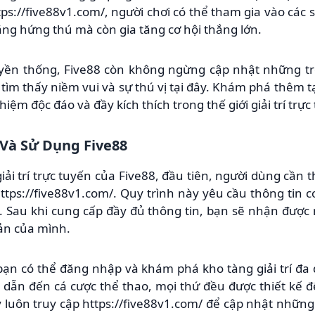
ps://five88v1.com/, người chơi có thể tham gia vào các
ăng hứng thú mà còn gia tăng cơ hội thắng lớn.
uyền thống, Five88 còn không ngừng cập nhật những t
tìm thấy niềm vui và sự thú vị tại đây. Khám phá thêm tạ
iệm độc đáo và đầy kích thích trong thế giới giải trí trự
Và Sử Dụng Five88
iải trí trực tuyến của Five88, đầu tiên, người dùng cần 
ttps://five88v1.com/. Quy trình này yêu cầu thông tin
. Sau khi cung cấp đầy đủ thông tin, bạn sẽ nhận được
oản của mình.
 bạn có thể đăng nhập và khám phá kho tàng giải trí đa
p dẫn đến cá cược thể thao, mọi thứ đều được thiết kế đ
luôn truy cập https://five88v1.com/ để cập nhật những