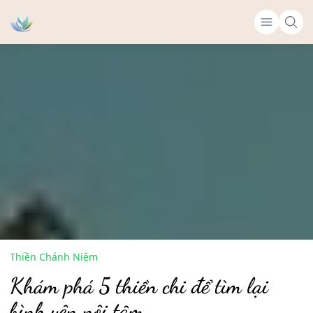
Thiền Chánh Niệm
Khám phá 5 thiền chi để tìm lại
bình yên nội tâm