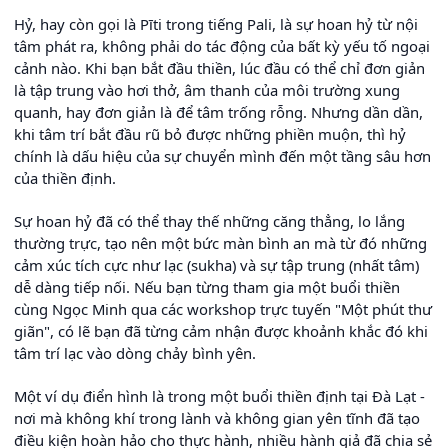
Hỷ, hay còn gọi là Pīti trong tiếng Pali, là sự hoan hỷ từ nội
tâm phát ra, không phải do tác động của bất kỳ yếu tố ngoại
cảnh nào. Khi bạn bắt đầu thiền, lúc đầu có thể chỉ đơn giản
là tập trung vào hơi thở, âm thanh của môi trường xung
quanh, hay đơn giản là để tâm trống rỗng. Nhưng dần dần,
khi tâm trí bắt đầu rũ bỏ được những phiền muộn, thì hỷ
chính là dấu hiệu của sự chuyển mình đến một tầng sâu hơn
của thiền định.
Sự hoan hỷ đã có thể thay thế những căng thẳng, lo lắng
thường trực, tạo nên một bức màn bình an mà từ đó những
cảm xúc tích cực như lạc (sukha) và sự tập trung (nhất tâm)
dễ dàng tiếp nối. Nếu bạn từng tham gia một buổi thiền
cùng Ngọc Minh qua các workshop trực tuyến "Một phút thư
giãn", có lẽ bạn đã từng cảm nhận được khoảnh khắc đó khi
tâm trí lạc vào dòng chảy bình yên.
Một ví dụ điển hình là trong một buổi thiền định tại Đà Lạt -
nơi mà không khí trong lành và không gian yên tĩnh đã tạo
điều kiện hoàn hảo cho thực hành, nhiều hành giả đã chia sẻ