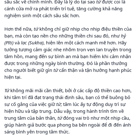
sâu sắc về chính mình. Đây là lý do tại sao
tứ
được coi là
cánh cửa mở ra phát triển trí tuệ, tăng cường khả năng
nghiệm sinh một cách sâu sắc hơn.
Hơn thế nữa,
tứ
không chỉ giữ nhịp cho nhịp điệu thiền của
bạn, mà còn tạo nền cho những thiền chi sau đó, như
hỷ
(Pīti)
và
lạc (Sukha)
, hiện lên một cách mạnh mẽ hơn. Hãy
tưởng tượng cảm giác nhẹ nhõm trọn vẹn lan truyền trong
tâm hồn, mang đến sự bình an mà bạn hiếm khi cảm nhận
được trong những ngày bình thường. Đó là phần thưởng
cho người biết giữ gìn
tứ
cẩn thận và tận hưởng hạnh phúc
hiện tại.
Tứ
không mãi mãi cần thiết, bởi ở các cấp độ thiền cao hơn,
khi tâm trí đã đạt trạng thái định sâu, bạn có thể buông bỏ
sự cố gắng của việc giữ
tứ
; tâm lúc ấy tự động duy trì sự
hiện hữu và tập trung. Dẫu vậy, trong hành trình tìm về
trung tâm của bản thân,
tứ
đóng vai trò như một nhịp cầu,
giúp hành giả bước qua phong ba bên ngoài để đi đến ánh
sáng bình yên trong tâm thức.