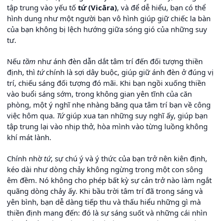
tập trung vào yếu tố
tứ (Vicāra)
, và để dễ hiểu, bạn có thể
hình dung như một người bạn vô hình giúp giữ chiếc la bàn
của bạn không bị lệch hướng giữa sóng gió của những suy
tư.
Nếu
tầm
như ánh đèn dẫn dắt tâm trí đến đối tượng thiền
định, thì
tứ
chính là sợi dây buộc, giúp giữ ánh đèn ở đúng vị
trí, chiếu sáng đối tượng đó mãi. Khi bạn ngồi xuống thiền
vào buổi sáng sớm, trong không gian yên tĩnh của căn
phòng, một ý nghĩ nhẹ nhàng băng qua tâm trí bạn về công
việc hôm qua.
Tứ
giúp xua tan những suy nghĩ ấy, giúp bạn
tập trung lại vào nhịp thở, hòa mình vào từng luồng không
khí mát lành.
Chính nhờ
tứ
, sự chú ý và ý thức của bạn trở nên kiên định,
kéo dài như dòng chảy không ngừng trong một con sông
êm đềm. Nó không cho phép bất kỳ sự cản trở nào làm ngắt
quãng dòng chảy ấy. Khi bầu trời tâm trí đã trong sáng và
yên bình, bạn dễ dàng tiếp thu và thấu hiểu những gì mà
thiền định mang đến: đó là sự sáng suốt và những cái nhìn