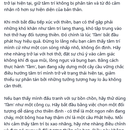
trở lại hiện tại, giữ tâm trí không bị phân tán và từ đó cảm
nhận rõ hơn sự hiện diện của bản thân.
Khi mới bắt đầu tiếp xúc với thiền, bạn có thể gặp phải
những khó khăn như tâm trí lang thang, khó tập trung vào
hơi thở hay đối tượng thiền. Đó chính là lúc 'Tầm' bắt đầu
phát huy hiệu quả. Đừng lo lắng nếu bạn cảm thấy tâm trí
mình cứ như một con sóng nhấp nhô, không ổn định. Hãy
nhẹ nhàng trở lại với hơi thở, đặt sự chú ý vào cảm giác
không khí đi qua mũi, lồng ngực và bụng bạn. Bằng cách
thực hành 'Tầm', bạn đang xây dựng một cây cầu vững chắc
điều hướng tâm trí mình trở về trạng thái hiện tại, giảm
thiểu sự phân tán bởi những tưởng tượng hay lo âu không
cần thiết.
Nếu bạn thấy mình đấu tranh với sự bồn chồn, hãy thử dùng
'Tầm' như một công cụ. Hãy bắt đầu bằng việc chọn một đối
tượng dễ dàng cho thiền định - có thể là một ngọn nến đang
cháy, một bông hoa hay thậm chí là một câu Phật hiệu. Mỗi
khi cảm thấy tâm trí bị xao nhãng, hãy nhẹ nhàng điều chỉnh
và đưa nó quay về đối tượng thiền của bạn. Điều này không