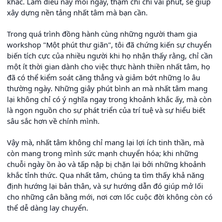
khác. Làm điều này mỗi ngày, thậm chí chỉ vài phút, sẽ giúp
xây dựng nền tảng nhất tâm mà bạn cần.
Trong quá trình đồng hành cùng những người tham gia
workshop "Một phút thư giãn", tôi đã chứng kiến sự chuyển
biến tích cực của nhiều người khi họ nhận thấy rằng, chỉ cần
một ít thời gian dành cho việc thực hành thiền nhất tâm, họ
đã có thể kiểm soát căng thẳng và giảm bớt những lo âu
thường ngày. Những giây phút bình an mà nhất tâm mang
lại không chỉ có ý nghĩa ngay trong khoảnh khắc ấy, mà còn
là ngọn nguồn cho sự phát triển của trí tuệ và sự hiểu biết
sâu sắc hơn về chính mình.
Vậy mà, nhất tâm không chỉ mang lại lợi ích tinh thần, mà
còn mang trong mình sức mạnh chuyển hóa; khi những
chuỗi ngày ồn ào và tấp nập bị chặn lại bởi những khoảnh
khắc tỉnh thức. Qua nhất tâm, chúng ta tìm thấy khả năng
định hướng lại bản thân, và sự hướng dẫn đó giúp mở lối
cho những cân bằng mới, nơi cơn lốc cuộc đời không còn có
thể dễ dàng lay chuyển.