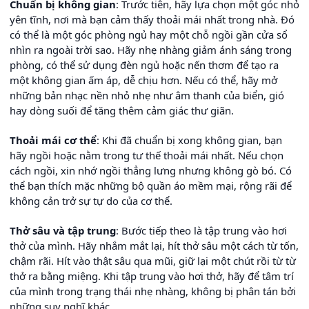
Chuẩn bị không gian
: Trước tiên, hãy lựa chọn một góc nhỏ
yên tĩnh, nơi mà bạn cảm thấy thoải mái nhất trong nhà. Đó
có thể là một góc phòng ngủ hay một chỗ ngồi gần cửa sổ
nhìn ra ngoài trời sao. Hãy nhẹ nhàng giảm ánh sáng trong
phòng, có thể sử dụng đèn ngủ hoặc nến thơm để tạo ra
một không gian ấm áp, dễ chịu hơn. Nếu có thể, hãy mở
những bản nhạc nền nhỏ nhẹ như âm thanh của biển, gió
hay dòng suối để tăng thêm cảm giác thư giãn.
Thoải mái cơ thể
: Khi đã chuẩn bị xong không gian, bạn
hãy ngồi hoặc nằm trong tư thế thoải mái nhất. Nếu chọn
cách ngồi, xin nhớ ngồi thẳng lưng nhưng không gò bó. Có
thể bạn thích mặc những bộ quần áo mềm mại, rộng rãi để
không cản trở sự tự do của cơ thể.
Thở sâu và tập trung
: Bước tiếp theo là tập trung vào hơi
thở của mình. Hãy nhắm mắt lại, hít thở sâu một cách từ tốn,
chậm rãi. Hít vào thật sâu qua mũi, giữ lại một chút rồi từ từ
thở ra bằng miệng. Khi tập trung vào hơi thở, hãy để tâm trí
của mình trong trạng thái nhẹ nhàng, không bị phân tán bởi
những suy nghĩ khác.