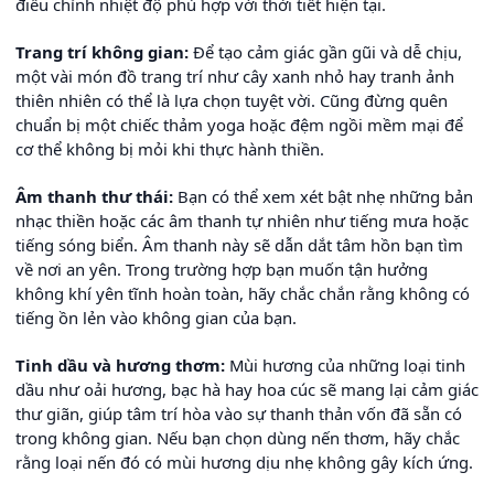
điều chỉnh nhiệt độ phù hợp với thời tiết hiện tại.
Trang trí không gian:
Để tạo cảm giác gần gũi và dễ chịu,
một vài món đồ trang trí như cây xanh nhỏ hay tranh ảnh
thiên nhiên có thể là lựa chọn tuyệt vời. Cũng đừng quên
chuẩn bị một chiếc thảm yoga hoặc đệm ngồi mềm mại để
cơ thể không bị mỏi khi thực hành thiền.
Âm thanh thư thái:
Bạn có thể xem xét bật nhẹ những bản
nhạc thiền hoặc các âm thanh tự nhiên như tiếng mưa hoặc
tiếng sóng biển. Âm thanh này sẽ dẫn dắt tâm hồn bạn tìm
về nơi an yên. Trong trường hợp bạn muốn tận hưởng
không khí yên tĩnh hoàn toàn, hãy chắc chắn rằng không có
tiếng ồn lẻn vào không gian của bạn.
Tinh dầu và hương thơm:
Mùi hương của những loại tinh
dầu như oải hương, bạc hà hay hoa cúc sẽ mang lại cảm giác
thư giãn, giúp tâm trí hòa vào sự thanh thản vốn đã sẵn có
trong không gian. Nếu bạn chọn dùng nến thơm, hãy chắc
rằng loại nến đó có mùi hương dịu nhẹ không gây kích ứng.