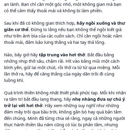
an lành. Bạn chỉ cần một góc nhỏ, một không gian mà bạn
có thể cảm thấy thoải mái và không bị làm phiền.
Sau khi đã có không gian thích hợp,
hãy ngồi xuống và thư
giãn cơ thể
. Đừng lo lắng nếu bạn không thể ngồi kiết già
như trên ảnh bìa của các cuốn sách. Chỉ cần ngồi hoặc nằm
thoải mái, đảm bảo lưng thẳng và hai tay thả lỏng.
Nào, bây giờ hãy
tập trung vào hơi thở
. Bắt đầu bằng
những nhịp thở sâu, chậm rãi. Hít vào bằng mũi một cách
bình yên, giữ lại một chút, rồi thở ra từ từ qua miệng. Mỗi
lần thở ra, hãy để căng thẳng của ngày dần trôi đi cùng
luồng khí.
Quá trình thiền không nhất thiết phải phức tạp. Mỗi khi nhận
ra tâm trí bắt đầu lang thang, hãy
nhẹ nhàng đưa sự chú ý
trở lại với hơi thở
. Hãy xem những suy nghĩ như những
đám mây trôi qua bầu trời, không gắn bó hay quá bận tâm
đến chúng. Minh đã từng chia sẻ rằng, ngay cả những người
thực hành thiền lâu năm cũng có lúc bị phân tâm, nhưng