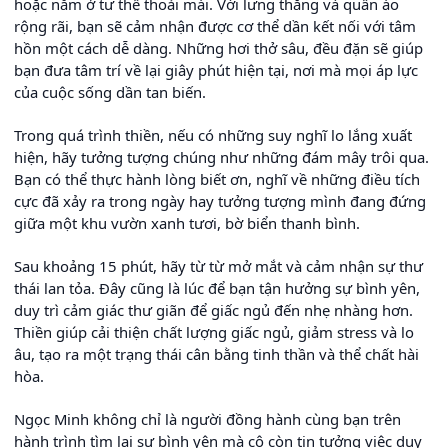
hoặc nằm ở tư thế thoải mái. Với lưng thẳng và quần áo
rộng rãi, bạn sẽ cảm nhận được cơ thể dần kết nối với tâm
hồn một cách dễ dàng. Những hơi thở sâu, đều đặn sẽ giúp
bạn đưa tâm trí về lại giây phút hiện tại, nơi mà mọi áp lực
của cuộc sống dần tan biến.
Trong quá trình thiền, nếu có những suy nghĩ lo lắng xuất
hiện, hãy tưởng tượng chúng như những đám mây trôi qua.
Bạn có thể thực hành lòng biết ơn, nghĩ về những điều tích
cực đã xảy ra trong ngày hay tưởng tượng mình đang đứng
giữa một khu vườn xanh tươi, bờ biển thanh bình.
Sau khoảng 15 phút, hãy từ từ mở mắt và cảm nhận sự thư
thái lan tỏa. Đây cũng là lúc để bạn tận hưởng sự bình yên,
duy trì cảm giác thư giãn để giấc ngủ đến nhẹ nhàng hơn.
Thiền giúp cải thiện chất lượng giấc ngủ, giảm stress và lo
âu, tạo ra một trạng thái cân bằng tinh thần và thể chất hài
hòa.
Ngọc Minh không chỉ là người đồng hành cùng bạn trên
hành trình tìm lại sự bình yên mà cô còn tin tưởng việc duy