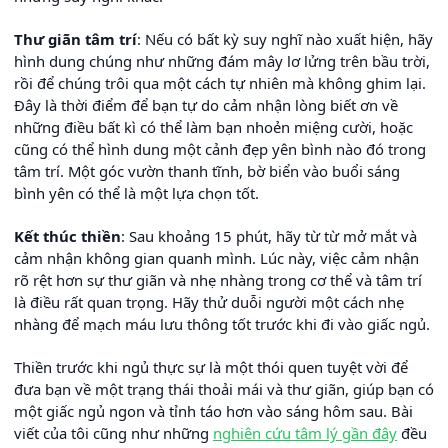
Thư giãn tâm trí
: Nếu có bất kỳ suy nghĩ nào xuất hiện, hãy
hình dung chúng như những đám mây lơ lửng trên bầu trời,
rồi để chúng trôi qua một cách tự nhiên mà không ghim lại.
Đây là thời điểm để bạn tự do cảm nhận lòng biết ơn về
những điều bất kì có thể làm bạn nhoẻn miệng cười, hoặc
cũng có thể hình dung một cảnh đẹp yên bình nào đó trong
tâm trí. Một góc vườn thanh tĩnh, bờ biển vào buổi sáng
bình yên có thể là một lựa chọn tốt.
Kết thúc thiền
: Sau khoảng 15 phút, hãy từ từ mở mắt và
cảm nhận không gian quanh mình. Lúc này, việc cảm nhận
rõ rệt hơn sự thư giãn và nhẹ nhàng trong cơ thể và tâm trí
là điều rất quan trọng. Hãy thử duỗi người một cách nhẹ
nhàng để mạch máu lưu thông tốt trước khi đi vào giấc ngủ.
Thiền trước khi ngủ thực sự là một thói quen tuyệt vời để
đưa bạn về một trạng thái thoải mái và thư giãn, giúp bạn có
một giấc ngủ ngon và tỉnh táo hơn vào sáng hôm sau. Bài
viết của tôi cũng như những
nghiên cứu tâm lý gần đây
đều