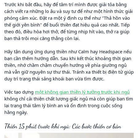
Trước khi bắt đầu, hãy để tâm trí mình được giải tỏa bằng
cách viết ra những lo âu và suy tư để như một hình thức giải
phóng cảm xúc. Đặt ra một ý định cụ thể như "Thả hồn vào
thế giới yên bình" để buổi thiền đạt hiệu quả cao nhất. Tiếp
theo đó, điều hòa hơi thở, để từng nhịp hít vào, thở ra giúp
bạn thả trôi mọi căng thẳng còn lại.
Hãy tận dụng ứng dụng thiền như Calm hay Headspace nếu
bạn cần thêm hướng dẫn. Sau khi kết thúc khoảng thời gian
thiền, nhớ chầm chậm chuyển hướng về phía giường ngủ
mà vẫn giữ nguyên sự thư thái. Tránh xa thiết bị điện tử giúp
duy trì trạng thái sảng khoái bạn vừa tìm được.
Việc tạo dựng
một không gian thiền lý tưởng trước khi ngủ
không chỉ cải thiện chất lượng giấc ngủ mà còn giúp bạn tìm
lại trạng thái tâm lý bình an và ổn định trong cuộc sống
hằng ngày.
Thiền 15 phút trước khi ngủ: Các bước thiền cơ bản