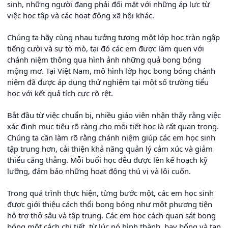
sinh, những người đang phải đối mặt với những áp lực từ
việc học tập và các hoạt động xã hội khác.
Chúng ta hãy cùng nhau tưởng tượng một lớp học tràn ngập
tiếng cười và sự tò mò, tại đó các em được làm quen với
chánh niệm thông qua hình ảnh những quả bong bóng
mộng mơ. Tại Việt Nam, mô hình lớp học bong bóng chánh
niệm đã được áp dụng thử nghiệm tại một số trường tiểu
học với kết quả tích cực rõ rệt.
Bắt đầu từ việc chuẩn bị, nhiều giáo viên nhận thấy rằng việc
xác định mục tiêu rõ ràng cho mỗi tiết học là rất quan trọng.
Chúng ta cần làm rõ rằng chánh niệm giúp các em học sinh
tập trung hơn, cải thiện khả năng quản lý cảm xúc và giảm
thiểu căng thẳng. Mỗi buổi học đều được lên kế hoạch kỹ
lưỡng, đảm bảo những hoạt động thú vị và lôi cuốn.
Trong quá trình thực hiện, từng bước một, các em học sinh
được giới thiệu cách thổi bong bóng như một phương tiện
hỗ trợ thở sâu và tập trung. Các em học cách quan sát bong
bóng một cách chi tiết, từ lúc nó hình thành, bay bổng và tan