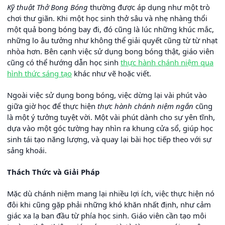
Kỹ thuật Thở Bong Bóng
thường được áp dụng như một trò
chơi thư giãn. Khi một học sinh thở sâu và nhẹ nhàng thổi
một quả bong bóng bay đi, đó cũng là lúc những khúc mắc,
những lo âu tưởng như không thể giải quyết cũng từ từ nhạt
nhòa hơn. Bên cạnh việc sử dụng bong bóng thật, giáo viên
cũng có thể hướng dẫn học sinh
thực hành chánh niệm qua
hình thức sáng tạo
khác như vẽ hoặc viết.
Ngoài việc sử dụng bong bóng, việc dừng lại vài phút vào
giữa giờ học để thực hiện
thực hành chánh niệm ngắn
cũng
là một ý tưởng tuyệt vời. Một vài phút dành cho sự yên tĩnh,
dựa vào một góc tường hay nhìn ra khung cửa sổ, giúp học
sinh tái tạo năng lượng, và quay lại bài học tiếp theo với sự
sảng khoái.
Thách Thức và Giải Pháp
Mặc dù chánh niệm mang lại nhiều lợi ích, việc thực hiện nó
đôi khi cũng gặp phải những khó khăn nhất định, như cảm
giác xa lạ ban đầu từ phía học sinh. Giáo viên cần tạo môi