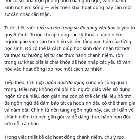
nơi có sự pha trộn phong phú của ngôn ngữ, văn hóa và
kinh nghiệm sống — việc triển khai hoạt động này cần một
sự cân nhắc cẩn thận.
Trước hết, việc
hiểu và tôn trọng sự đa dạng văn hóa
là yếu tố
quyết định. Trước khi áp dụng các kỹ thuật chánh niệm,
người giáo viên cần tìm hiểu về nền tảng văn hóa của từng
học sinh. Đó có thể là cách giúp học sinh đón nhận tốt hơn
và thực sự hưởng lợi từ các thực hành chánh niệm. Tôn
trọng sự khác biệt là chìa khóa để hòa nhập các yếu tố văn
hóa vào hoạt động lớp học một cách tự nhiên.
Tiếp theo,
tích hợp ngôn ngữ đa dạng
cũng vô cùng quan
trọng. Điều này không chỉ đòi hỏi người giáo viên sử dụng
ngôn từ dễ hiểu, đơn giản mà còn có thể cần tài liệu hỗ trợ
đa ngôn ngữ để đảm bảo tất cả học sinh đều có thể tham gia
và nắm bắt. Chính từ nền tảng ngôn ngữ này, các chỉ dẫn về
chánh niệm trở nên gần gũi và dễ dàng thực hành hơn đối
với mỗi cá nhân.
Trong việc thiết kế các hoạt động chánh niệm, chú ý
tạo