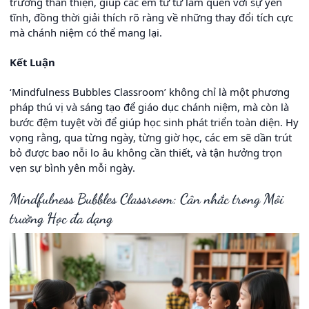
trường thân thiện, giúp các em từ từ làm quen với sự yên
tĩnh, đồng thời giải thích rõ ràng về những thay đổi tích cực
mà chánh niệm có thể mang lại.
Kết Luận
‘Mindfulness Bubbles Classroom’ không chỉ là một phương
pháp thú vị và sáng tạo để giáo dục chánh niệm, mà còn là
bước đệm tuyệt vời để giúp học sinh phát triển toàn diện. Hy
vọng rằng, qua từng ngày, từng giờ học, các em sẽ dần trút
bỏ được bao nỗi lo âu không cần thiết, và tận hưởng trọn
vẹn sự bình yên mỗi ngày.
Mindfulness Bubbles Classroom: Cân nhắc trong Môi
trường Học đa dạng