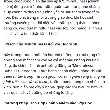
Trong cuộc sống hiện đại đầy áp lực, mindfulness (chánh
niệm) đóng vai trò như một nguồn cảm hứng nhẹ nhàng
giúp chúng ta duy trì sự bình yên từ sâu thẳm trong tâm
hồn. Đặc biệt trong môi trường giáo dục, khi học sinh
thường xuyên phải đối diện với những căng thẳng không
đáng có, việc đưa mindfulness vào lớp học mang lại nhiều
lợi ích về cả tinh thần lẫn trí tuệ.
Lợi ích của Mindfulness đối với Học Sinh
Hãy tưởng tượng một lớp học với những nụ cười rạng rỡ,
những ánh mắt chăm chú và chỉ một bầu không khí tĩnh
lặng, đó chính là hình ảnh sống động từ ‘Mindfulness
Bubbles Classroom’. Thực hành chánh niệm không chỉ cải
thiện
sự tập trung
mà còn giúp học sinh
giảm căng thẳng
và
phát triển cảm xúc tích cực
. Những bong bóng nhỏ nhỏ xinh
xinh, đơn giản mà đầy ý nghĩa, giúp các em hiểu rõ hơn về
việc quan sát và buông bỏ những lo lắng.
Phương Pháp Tích Hợp Chánh Niệm vào Lớp Học