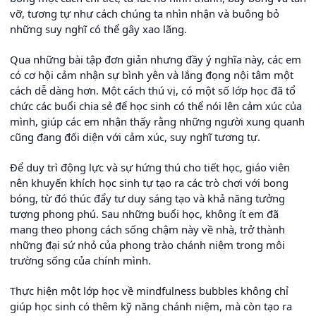
vỡ, tương tự như cách chúng ta nhìn nhận và buông bỏ
những suy nghĩ có thể gây xao lãng.
Qua những bài tập đơn giản nhưng đầy ý nghĩa này, các em
có cơ hội cảm nhận sự bình yên và lắng đọng nội tâm một
cách dễ dàng hơn. Một cách thú vị, có một số lớp học đã tổ
chức các buổi chia sẻ để học sinh có thể nói lên cảm xúc của
mình, giúp các em nhận thấy rằng những người xung quanh
cũng đang đối diện với cảm xúc, suy nghĩ tương tự.
Để duy trì động lực và sự hứng thú cho tiết học, giáo viên
nên khuyến khích học sinh tự tạo ra các trò chơi với bong
bóng, từ đó thúc đẩy tư duy sáng tạo và khả năng tưởng
tượng phong phú. Sau những buổi học, không ít em đã
mang theo phong cách sống chậm này về nhà, trở thành
những đại sứ nhỏ của phong trào chánh niệm trong môi
trường sống của chính mình.
Thực hiện một lớp học về mindfulness bubbles không chỉ
giúp học sinh có thêm kỹ năng chánh niệm, mà còn tạo ra