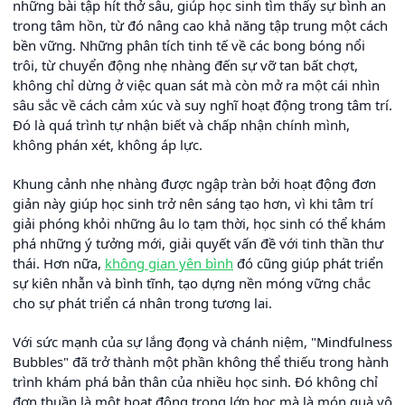
những bài tập hít thở sâu, giúp học sinh tìm thấy sự bình an
trong tâm hồn, từ đó nâng cao khả năng tập trung một cách
bền vững. Những phân tích tinh tế về các bong bóng nổi
trôi, từ chuyển động nhẹ nhàng đến sự vỡ tan bất chợt,
không chỉ dừng ở việc quan sát mà còn mở ra một cái nhìn
sâu sắc về cách cảm xúc và suy nghĩ hoạt động trong tâm trí.
Đó là quá trình tự nhận biết và chấp nhận chính mình,
không phán xét, không áp lực.
Khung cảnh nhẹ nhàng được ngập tràn bởi hoạt động đơn
giản này giúp học sinh trở nên sáng tạo hơn, vì khi tâm trí
giải phóng khỏi những âu lo tạm thời, học sinh có thể khám
phá những ý tưởng mới, giải quyết vấn đề với tinh thần thư
thái. Hơn nữa,
không gian yên bình
đó cũng giúp phát triển
sự kiên nhẫn và bình tĩnh, tạo dựng nền móng vững chắc
cho sự phát triển cá nhân trong tương lai.
Với sức mạnh của sự lắng đọng và chánh niệm, "Mindfulness
Bubbles" đã trở thành một phần không thể thiếu trong hành
trình khám phá bản thân của nhiều học sinh. Đó không chỉ
đơn thuần là một hoạt động trong lớp học mà là món quà vô