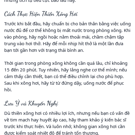
những tích tụ tiêu cực bao lâu nay.
Cách Thực Hiện Thiền Xông Hơi
Trước khi bắt đầu, hãy chuẩn bị cho bản thân bằng việc uống
nước đủ để cơ thể không bị mất nước trong phòng xông. Khi
vào phòng, hãy ngồi hoặc nằm thoải mái, chầm chậm tập
trung vào hơi thở. Hãy để mỗi nhịp hít thở là một lần đưa
bạn tới gần hơn với trạng thái bình an.
Thời gian trong phòng xông không cần quá lâu, chỉ khoảng
15 đến 20 phút. Tuy nhiên, hãy lắng nghe cơ thể mình; nếu
cảm thấy cần thiết, bạn có thể điều chỉnh lại cho phù hợp.
Sau khi xông hơi, hãy từ từ đứng dậy, uống nước để phục
hồi.
Lưu Ý và Khuyến Nghị
Dù thiền xông hơi có nhiều lợi ích, nhưng nếu bạn có vấn đề
về tim mạch hay huyết áp cao, hãy tham khảo ý kiến bác sĩ
trước khi thực hiện. Và luôn nhớ, không gian xông hơi cần
được kiểm soát nhiệt độ để tránh tổn thương.