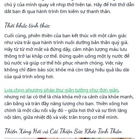
chú ý của mình quay về nhịp thở hiện tại. Hãy để hơi thở dẫn
dắt bạn đi qua hành trình tìm kiếm sự thanh thản.
Thời khắc tỉnh thức
Cuối cùng, phiên thiền của bạn kết thúc với một cảm giác
như vừa trải qua hành trình nuôi dưỡng bản thân quý giá.
Hãy từ từ mở mắt và đứng dậy, cảm nhận lượng máu lưu
thông trở lại khắp cơ thể. Đừng quên uống một ly nước để
bù nước và giúp cơ thể hồi phục nhanh chóng. Việc này
không chỉ đảm bảo sức khỏe mà còn tăng hiệu quả lâu dài
của quá trình xông hơi.
Lựa chọn phương pháp thư giãn tưởng như đơn giản
,
nhưng nó lại có thể là chìa khóa mở ra cánh cửa khỏe mạnh,
cân bằng và tràn đầy năng lượng cho bạn. Thiền xông hơi
chính là một cầu nối vậy đó – giữa hơi thở và sự tĩnh lặng
nội tâm, giữa nhiệt độ và việc trân trọng cơ thể mình.
Thiền Xông Hơi và Cải Thiện Sức Khỏe Tinh Thần