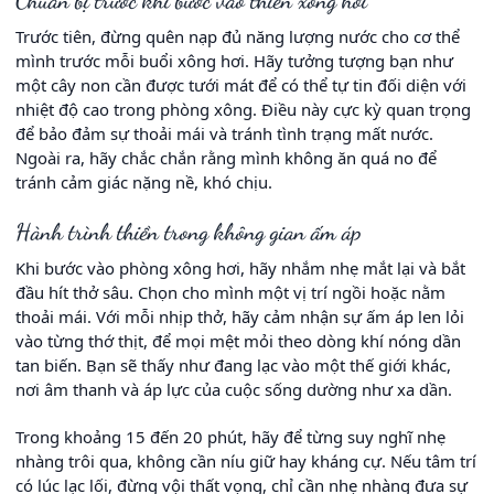
Chuẩn bị trước khi bước vào thiền xông hơi
Trước tiên, đừng quên nạp đủ năng lượng nước cho cơ thể
mình trước mỗi buổi xông hơi. Hãy tưởng tượng bạn như
một cây non cần được tưới mát để có thể tự tin đối diện với
nhiệt độ cao trong phòng xông. Điều này cực kỳ quan trọng
để bảo đảm sự thoải mái và tránh tình trạng mất nước.
Ngoài ra, hãy chắc chắn rằng mình không ăn quá no để
tránh cảm giác nặng nề, khó chịu.
Hành trình thiền trong không gian ấm áp
Khi bước vào phòng xông hơi, hãy nhắm nhẹ mắt lại và bắt
đầu hít thở sâu. Chọn cho mình một vị trí ngồi hoặc nằm
thoải mái. Với mỗi nhịp thở, hãy cảm nhận sự ấm áp len lỏi
vào từng thớ thịt, để mọi mệt mỏi theo dòng khí nóng dần
tan biến. Bạn sẽ thấy như đang lạc vào một thế giới khác,
nơi âm thanh và áp lực của cuộc sống dường như xa dần.
Trong khoảng 15 đến 20 phút, hãy để từng suy nghĩ nhẹ
nhàng trôi qua, không cần níu giữ hay kháng cự. Nếu tâm trí
có lúc lạc lối, đừng vội thất vọng, chỉ cần nhẹ nhàng đưa sự