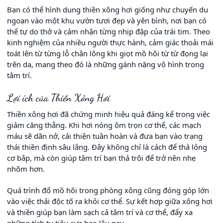
Bạn có thể hình dung thiền xông hơi giống như chuyến du
ngoạn vào một khu vườn tươi đẹp và yên bình, nơi bạn có
thể tự do thở và cảm nhận từng nhịp đập của trái tim. Theo
kinh nghiệm của nhiều người thực hành, cảm giác thoải mái
toát lên từ từng lỗ chân lông khi giọt mồ hôi từ từ đọng lại
trên da, mang theo đó là những gánh nặng vô hình trong
tâm trí.
Lợi ích của Thiền Xông Hơi
Thiền xông hơi đã chứng minh hiệu quả đáng kể trong việc
giảm căng thẳng. Khi hơi nóng ôm trọn cơ thể, các mạch
máu sẽ dãn nở, cải thiện tuần hoàn và đưa bạn vào trạng
thái thiền định sâu lắng. Đây không chỉ là cách để thả lỏng
cơ bắp, mà còn giúp tâm trí bạn thả trôi để trở nên nhẹ
nhõm hơn.
Quá trình đổ mồ hôi trong phòng xông cũng đóng góp lớn
vào việc thải độc tố ra khỏi cơ thể. Sự kết hợp giữa xông hơi
và thiền giúp bạn làm sạch cả tâm trí và cơ thể, đẩy xa