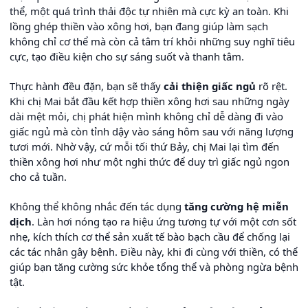
thể, một quá trình thải độc tự nhiên mà cực kỳ an toàn. Khi
lồng ghép thiền vào xông hơi, bạn đang giúp làm sạch
không chỉ cơ thể mà còn cả tâm trí khỏi những suy nghĩ tiêu
cực, tạo điều kiện cho sự sáng suốt và thanh tâm.
Thực hành đều đặn, bạn sẽ thấy
cải thiện giấc ngủ
rõ rệt.
Khi chị Mai bắt đầu kết hợp thiền xông hơi sau những ngày
dài mệt mỏi, chị phát hiện mình không chỉ dễ dàng đi vào
giấc ngủ mà còn tỉnh dậy vào sáng hôm sau với năng lượng
tươi mới. Nhờ vậy, cứ mỗi tối thứ Bảy, chị Mai lại tìm đến
thiền xông hơi như một nghi thức để duy trì giấc ngủ ngon
cho cả tuần.
Không thể không nhắc đến tác dụng
tăng cường hệ miễn
dịch
. Làn hơi nóng tạo ra hiệu ứng tương tự với một cơn sốt
nhẹ, kích thích cơ thể sản xuất tế bào bạch cầu để chống lại
các tác nhân gây bệnh. Điều này, khi đi cùng với thiền, có thể
giúp bạn tăng cường sức khỏe tổng thể và phòng ngừa bệnh
tật.