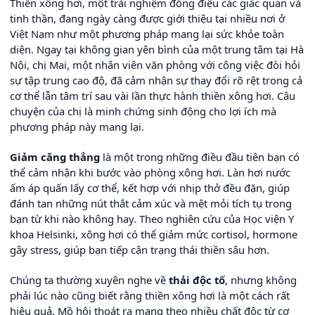
Thiền xông hơi, một trải nghiệm đồng điệu các giác quan và
tinh thần, đang ngày càng được giới thiệu tại nhiều nơi ở
Việt Nam như một phương pháp mang lại sức khỏe toàn
diện. Ngay tại không gian yên bình của một trung tâm tại Hà
Nội, chị Mai, một nhân viên văn phòng với công việc đòi hỏi
sự tập trung cao độ, đã cảm nhận sự thay đổi rõ rệt trong cả
cơ thể lẫn tâm trí sau vài lần thực hành thiền xông hơi. Câu
chuyện của chị là minh chứng sinh động cho lợi ích mà
phương pháp này mang lại.
Giảm căng thẳng
là một trong những điều đầu tiên bạn có
thể cảm nhận khi bước vào phòng xông hơi. Làn hơi nước
ấm áp quấn lấy cơ thể, kết hợp với nhịp thở đều đặn, giúp
đánh tan những nút thắt cảm xúc và mệt mỏi tích tụ trong
bạn từ khi nào không hay. Theo nghiên cứu của Học viện Y
khoa Helsinki, xông hơi có thể giảm mức cortisol, hormone
gây stress, giúp bạn tiếp cận trạng thái thiền sâu hơn.
Chúng ta thường xuyên nghe về
thải độc tố
, nhưng không
phải lúc nào cũng biết rằng thiền xông hơi là một cách rất
hiệu quả. Mồ hôi thoát ra mang theo nhiều chất độc từ cơ