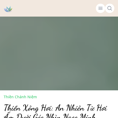
Thiền Chánh Niệm
Thiền Xông Hơi: An Nhiên Từ Hơi
Ấm Dưới Góc Nhìn Ngọc Minh