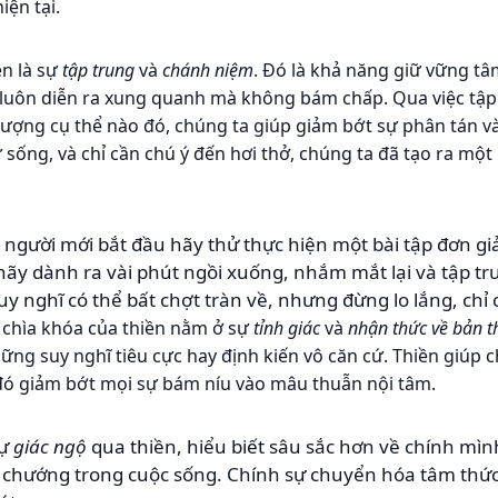
iện tại.
ền là sự
tập trung
và
chánh niệm
. Đó là khả năng giữ vững tâm 
luôn diễn ra xung quanh mà không bám chấp. Qua việc tập 
ượng cụ thể nào đó, chúng ta giúp giảm bớt sự phân tán và l
ự sống, và chỉ cần chú ý đến hơi thở, chúng ta đã tạo ra một 
gười mới bắt đầu hãy thử thực hiện một bài tập đơn giả
, hãy dành ra vài phút ngồi xuống, nhắm mắt lại và tập t
suy nghĩ có thể bất chợt tràn về, nhưng đừng lo lắng, ch
 chìa khóa của thiền nằm ở sự
tỉnh giác
và
nhận thức về bản t
ững suy nghĩ tiêu cực hay định kiến vô căn cứ. Thiền giúp 
 đó giảm bớt mọi sự bám níu vào mâu thuẫn nội tâm.
sự
giác ngộ
qua thiền, hiểu biết sâu sắc hơn về chính mìn
 chướng trong cuộc sống. Chính sự chuyển hóa tâm thức 