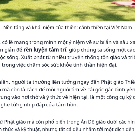
Nền tảng và khái niệm của thiền: cảnh thiền tại Việt Nam
i, có lẽ mang trong mình một ý niệm về sự bí ẩn và sâu x
ơn giản để
rèn luyện tâm trí
, giúp chúng ta sống một các
c sống. Xuất phát từ nhiều truyền thống tôn giáo và triế
trong việc chăm sóc sức khỏe tinh thần hiện đại.
hiền, người ta thường liên tưởng ngay đến Phật giáo Thiề
 mà còn là cách để mỗi người tìm về cái gốc gác bình yê
trung vào hơi thở và ý thức về hiện tại, là một công cụ kỳ 
 nghe từng nhịp đập của tâm hồn.
từ Phật giáo mà còn phổ biến trong Ấn Độ giáo dưới các hìn
 thức và kỹ thuật, nhưng tất cả đều nhắm tới một đích đến 