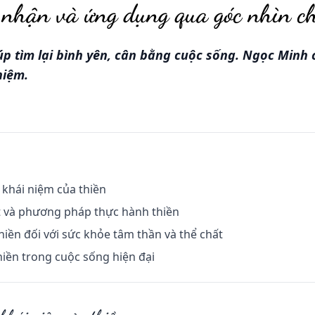
 nhận và ứng dụng qua góc nhìn c
p tìm lại bình yên, cân bằng cuộc sống. Ngọc Minh c
niệm.
à khái niệm của thiền
uật và phương pháp thực hành thiền
 thiền đối với sức khỏe tâm thần và thể chất
hiền trong cuộc sống hiện đại