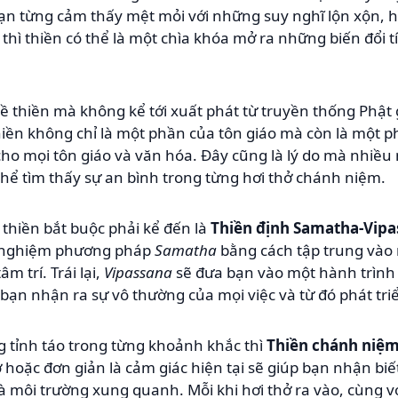
ạn từng cảm thấy mệt mỏi với những suy nghĩ lộn xộn, h
thì thiền có thể là một chìa khóa mở ra những biến đổi t
 thiền mà không kể tới xuất phát từ truyền thống Phật g
hiền không chỉ là một phần của tôn giáo mà còn là một 
cho mọi tôn giáo và văn hóa. Đây cũng là lý do mà nhiều 
hể tìm thấy sự an bình trong từng hơi thở chánh niệm.
thiền bắt buộc phải kể đến là
Thiền định Samatha-Vipa
hử nghiệm phương pháp
Samatha
bằng cách tập trung vào 
m trí. Trái lại,
Vipassana
sẽ đưa bạn vào một hành trình 
bạn nhận ra sự vô thường của mọi việc và từ đó phát triển
tỉnh táo trong từng khoảnh khắc thì
Thiền chánh niệ
ở hoặc đơn giản là cảm giác hiện tại sẽ giúp bạn nhận bi
à môi trường xung quanh. Mỗi khi hơi thở ra vào, cùng vớ