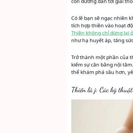
con đường dẫn tới giải tho
Có lẽ bạn sẽ ngạc nhiên k
tích hợp thiền vào hoạt 
Thiền không chỉ dừng lại ở 
như hạ huyết áp, tăng sứ
Trở thành một phần của th
kiếm sự cân bằng nội tâm
thể khám phá sâu hơn, yê
Thiền là j: Các kỹ thu