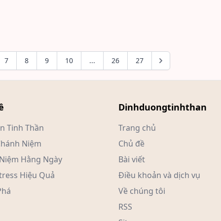
7
8
9
10
...
26
27
ề
Dinhduongtinhthan
ên Tinh Thần
Trang chủ
Chánh Niệm
Chủ đề
Niệm Hằng Ngày
Bài viết
tress Hiệu Quả
Điều khoản và dịch vụ
há
Về chúng tôi
RSS