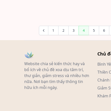
1
2
3
4
5
6
Chủ đ
Website chia sẻ kiến thức hay và
Bình Y
bổ ích về chủ đề xoa dịu tâm trí,
Thiền 
thư giản, giảm stress và nhiều hơn
Chánh 
nữa. Nơi bạn tìm thấy thông tin
hữu ích mỗi ngày.
Giảm S
Khám P