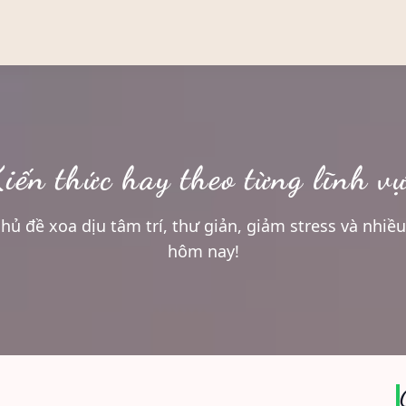
iến thức hay theo từng lĩnh v
ủ đề xoa dịu tâm trí, thư giản, giảm stress và nhi
hôm nay!